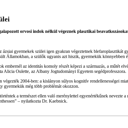
ülei
ozott orvosi indok nélkül végeznek plasztikai beavatkozásokat: m
t az ázsiai gyermekek szülei igen gyakran végeztetnek blefaroplasztik
sült Államokban, a szülők ugyanis azt hiszik, gyermekük könnyebben ér
ok embernél az identitás komoly részét képezi a származás, a műtét el
zta Alicia Oulette, az Albany Jogtudományi Egyetem segédprofesszora.
 végezték 2004-ben: a kislányon súlyos kognitív rendellenességei miatt
hogy gyermekük még több problémát okozzon.
 történtek a természet ellen való merénylettel egyenértékűnek nevezte 
dönthessen” – nyilatkozta Dr. Kaebnick.