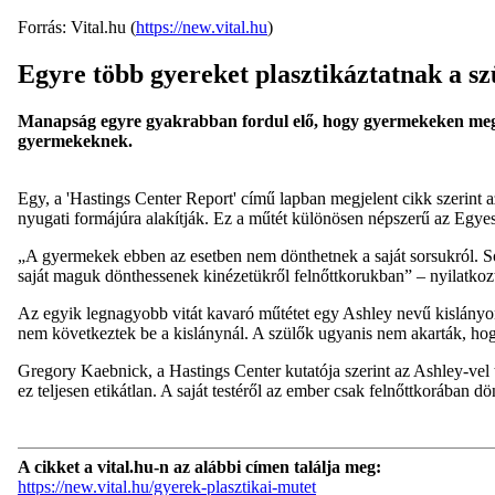
Forrás: Vital.hu (
https://new.vital.hu
)
Egyre több gyereket plasztikáztatnak a sz
Manapság egyre gyakrabban fordul elő, hogy gyermekeken megalap
gyermekeknek.
Egy, a 'Hastings Center Report' című lapban megjelent cikk szerin
nyugati formájúra alakítják. Ez a műtét különösen népszerű az Egye
„A gyermekek ebben az esetben nem dönthetnek a saját sorsukról. S
saját maguk dönthessenek kinézetükről felnőttkorukban” – nyilatko
Az egyik legnagyobb vitát kavaró műtétet egy Ashley nevű kislányon
nem következtek be a kislánynál. A szülők ugyanis nem akarták, 
Gregory Kaebnick, a Hastings Center kutatója szerint az Ashley-vel
ez teljesen etikátlan. A saját testéről az ember csak felnőttkorában 
A cikket a vital.hu-n az alábbi címen találja meg:
https://new.vital.hu/gyerek-plasztikai-mutet