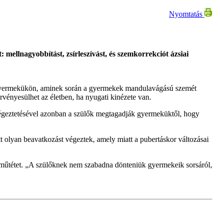
Nyomtatás
ellnagyobbítást, zsírleszívást, és szemkorrekciót ázsiai
át gyermekükön, aminek során a gyermekek mandulavágású szemét
vényesülhet az életben, ha nyugati kinézete van.
végeztetésével azonban a szülők megtagadják gyermeküktől, hogy
 olyan beavatkozást végeztek, amely miatt a pubertáskor változásai
a műtétet. „A szülőknek nem szabadna dönteniük gyermekeik sorsáról,