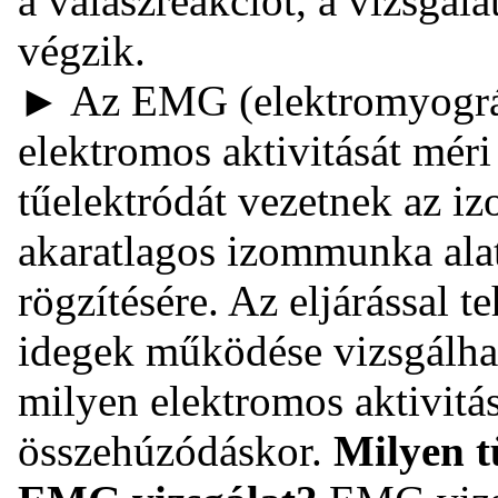
a válaszreakciót, a vizsgál
végzik.
► Az EMG (elektromyográf
elektromos aktivitását mér
tűelektródát vezetnek az i
akaratlagos izommunka ala
rögzítésére. Az eljárással t
idegek működése vizsgálha
milyen elektromos aktivit
összehúzódáskor.
Milyen t