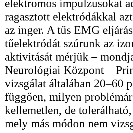
elektromos impulzusokat ad
ragasztott elektródákkal az
az inger. A tűs EMG eljár
tűelektródát szúrunk az iz
aktivitását mérjük – mondj
Neurológiai Központ – Pri
vizsgálat általában 20–60 p
függően, milyen problémár
kellemetlen, de tolerálható,
mely más módon nem vizsg