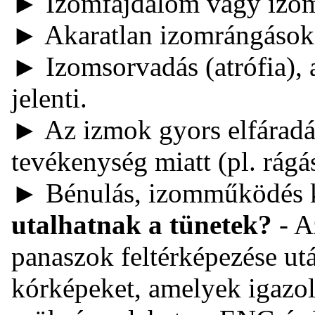
► Izomfájdalom vagy izo
► Akaratlan izomrángások
► Izomsorvadás (atrófia),
jelenti.
► Az izmok gyors elfáradá
tevékenység miatt (pl. rágá
► Bénulás, izomműködés k
utalhatnak a tünetek?
- A
panaszok feltérképezése ut
kórképeket, amelyek igazo