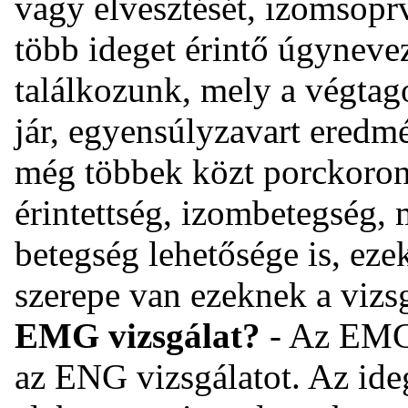
vagy elvesztését, izomsopr
több ideget érintő úgyneve
találkozunk, mely a végtag
jár, egyensúlyzavart eredm
még többek közt porckoron
érintettség, izombetegség,
betegség lehetősége is, eze
szerepe van ezeknek a vizs
EMG vizsgálat?
- Az EMG v
az ENG vizsgálatot. Az ideg