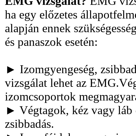
EMG vizsgálat?
EMG vizsg
ha egy előzetes állapotfelm
alapján ennek szükségessége
és panaszok esetén:
► Izomgyengeség, zsibbadás
vizsgálat lehet az EMG.Vé
izomcsoportok megmagyará
► Végtagok, kéz vagy láb é
zsibbadás.