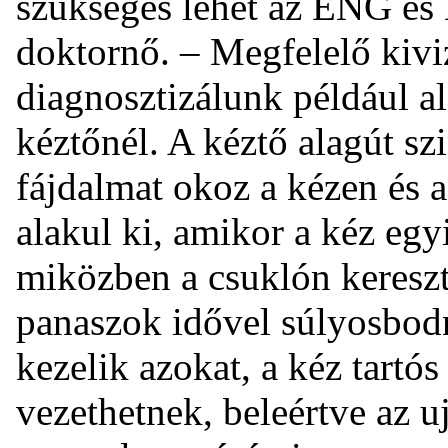
szükséges lehet az ENG és 
doktornő. – Megfelelő kivi
diagnosztizálunk például al
kéztőnél. A kéztő alagút sz
fájdalmat okoz a kézen és a
alakul ki, amikor a kéz eg
miközben a csuklón kereszt
panaszok idővel súlyosbodn
kezelik azokat, a kéz tart
vezethetnek, beleértve az 