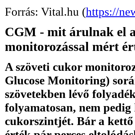
Forrás: Vital.hu (
https://ne
CGM - mit árulnak el a
monitorozással mért ér
A szöveti cukor monitor
Glucose Monitoring) során
szövetekben lévő folyadék 
folyamatosan, nem pedig 
cukorszintjét. Bár a kettő
érték pár perces eltolódá