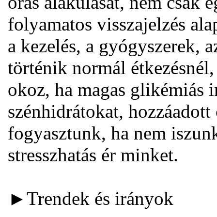
órás alakulását, nem csak e
folyamatos visszajelzés al
a kezelés, a gyógyszerek, a
történik normál étkezésnél
okoz, ha magas glikémiás i
szénhidrátokat, hozzáadott 
fogyasztunk, ha nem iszunk
stresszhatás ér minket.
►Trendek és irányok