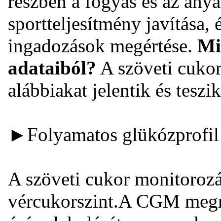
részben a fogyás és az anya
sportteljesítmény javítása,
ingadozások megértése.
Mi
adataiból?
A szöveti cukor
alábbiakat jelentik és teszi
►Folyamatos glükózprofil
A szöveti cukor monitorozá
vércukorszint.A CGM megmu