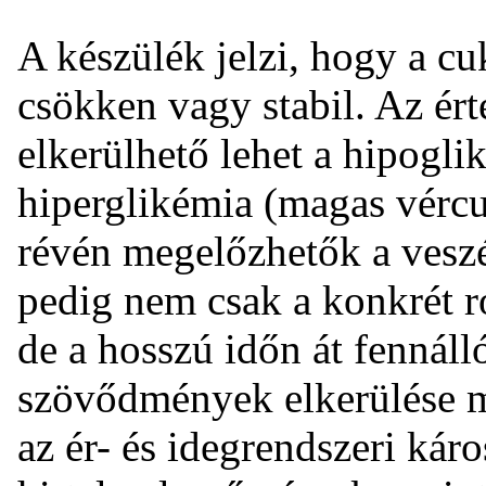
A készülék jelzi, hogy a c
csökken vagy stabil. Az ér
elkerülhető lehet a hipogli
hiperglikémia (magas vércuk
révén megelőzhetők a vesz
pedig nem csak a konkrét ro
de a hosszú időn át fennál
szövődmények elkerülése mi
az ér- és idegrendszeri kár