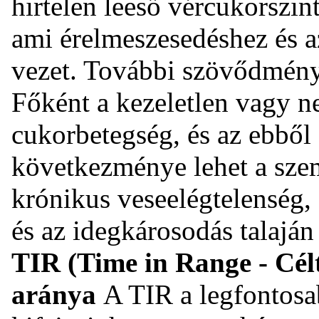
hirtelen leeső vércukorszint
ami érelmeszesedéshez és 
vezet. További szövődménye
Főként a kezeletlen vagy n
cukorbetegség, és az ebből
következménye lehet a szem
krónikus veseelégtelenség, 
és az idegkárosodás talaján 
TIR (Time in Range - Cél
aránya
A TIR a legfontosa