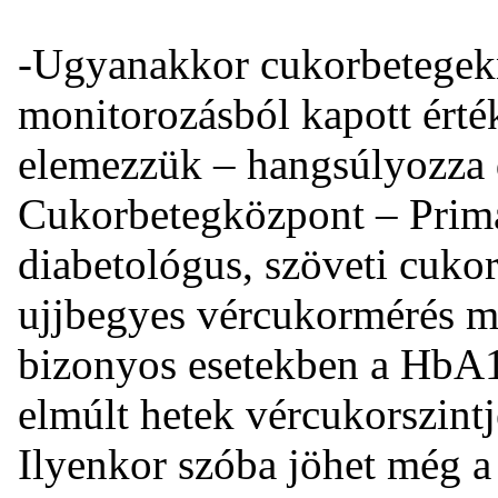
-Ugyanakkor cukorbetegekn
monitorozásból kapott érté
elemezzük – hangsúlyozza d
Cukorbetegközpont – Prim
diabetológus, szöveti cukor
ujjbegyes vércukormérés m
bizonyos esetekben a HbA1c
elmúlt hetek vércukorszintj
Ilyenkor szóba jöhet még a