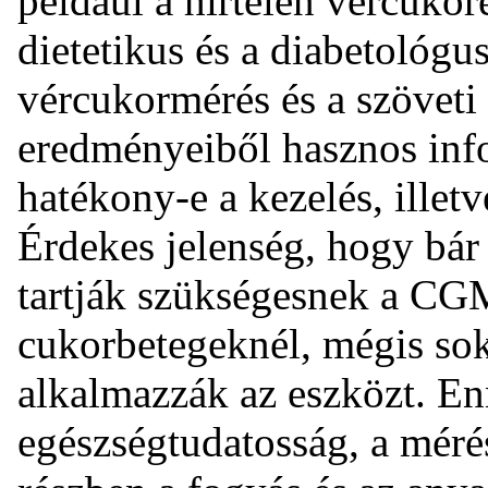
például a hirtelen vércukor
dietetikus és a diabetológu
vércukormérés és a szöveti
eredményeiből hasznos info
hatékony-e a kezelés, illetv
Érdekes jelenség, hogy bár
tartják szükségesnek a CG
cukorbetegeknél, mégis sok
alkalmazzák az eszközt. En
egészségtudatosság, a méré