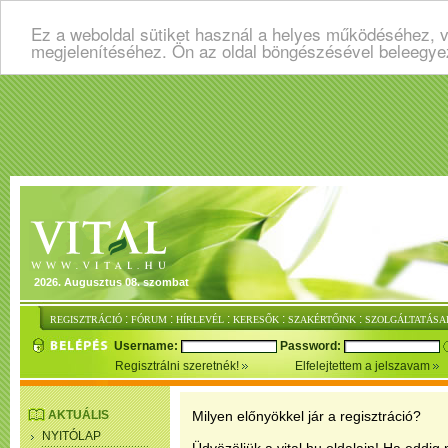
Ez a weboldal sütiket használ a helyes működéséhez, v
megjelenítéséhez. Ön az oldal böngészésével beleegye
2026. Augusztus 08. szombat
:
:
:
:
:
REGISZTRÁCIÓ
FÓRUM
HÍRLEVÉL
KERESŐK
SZAKÉRTŐINK
SZOLGÁLTATÁSA
Username:
Password:
Regisztrálni szeretnék!
Elfelejtettem a jelszavam
AKTUÁLIS
Milyen előnyökkel jár a regisztráció?
NYITÓLAP