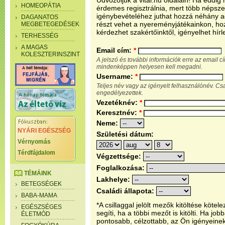
Üdvözöljük a vital.hu oldalain! Ha eddi
HOMEOPÁTIA
érdemes regisztrálnia, mert több népsze
igénybevételéhez juthat hozzá néhány ada
DAGANATOS
részt vehet a nyereményjátékainkon, ho
MEGBETEGEDÉSEK
kérdezhet szakértőinktől, igényelhet hírl
TERHESSÉG
A MAGAS
Email cím:
*
KOLESZTERINSZINT
A jelszó és további információk erre az email 
mindenképpen helyesen kell megadni.
Username:
*
Teljes név vagy az igényelt felhasználónév. C
engedélyezettek.
Vezetéknév:
*
Keresztnév:
*
Neme:
NYÁRI EGÉSZSÉG
Születési dátum:
Vérnyomás
Térdfájdalom
Végzettsége:
Foglalkozása:
TÉMÁINK
Lakhelye:
BETEGSÉGEK
Családi állapota:
BABA-MAMA
*A csillaggal jelölt mezők kitöltése köt
EGÉSZSÉGES
segíti, ha a többi mezőt is kitölti. Ha j
ÉLETMÓD
pontosabb, célzottabb, az Ön igényeine