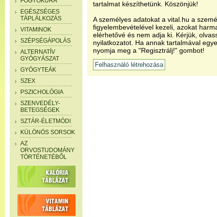
FOGYÓKÚRA
tartalmat készíthetünk. Köszönjük!
EGÉSZSÉGES
TÁPLÁLKOZÁS
A személyes adatokat a vital.hu a szemé
figyelembevételével kezeli, azokat har
VITAMINOK
elérhetővé és nem adja ki. Kérjük, olvas
SZÉPSÉGÁPOLÁS
nyilatkozatot. Ha annak tartalmával egye
nyomja meg a "Regisztrálj!" gombot!
ALTERNATÍV
GYÓGYÁSZAT
GYÓGYTEÁK
SZEX
PSZICHOLÓGIA
SZENVEDÉLY-
BETEGSÉGEK
SZTÁR-ÉLETMÓDI
KÜLÖNÖS SORSOK
AZ
ORVOSTUDOMÁNY
TÖRTÉNETÉBŐL