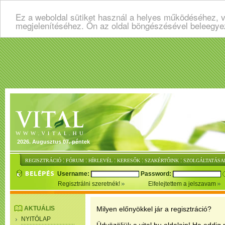
Ez a weboldal sütiket használ a helyes működéséhez, v
megjelenítéséhez. Ön az oldal böngészésével beleegye
2026. Augusztus 07. péntek
:
:
:
:
:
REGISZTRÁCIÓ
FÓRUM
HÍRLEVÉL
KERESŐK
SZAKÉRTŐINK
SZOLGÁLTATÁSA
Username:
Password:
Regisztrálni szeretnék!
Elfelejtettem a jelszavam
AKTUÁLIS
Milyen előnyökkel jár a regisztráció?
NYITÓLAP