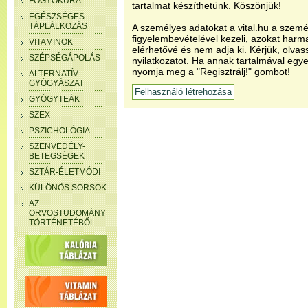
FOGYÓKÚRA
tartalmat készíthetünk. Köszönjük!
EGÉSZSÉGES
TÁPLÁLKOZÁS
A személyes adatokat a vital.hu a szemé
figyelembevételével kezeli, azokat har
VITAMINOK
elérhetővé és nem adja ki. Kérjük, olvas
SZÉPSÉGÁPOLÁS
nyilatkozatot. Ha annak tartalmával egye
nyomja meg a "Regisztrálj!" gombot!
ALTERNATÍV
GYÓGYÁSZAT
GYÓGYTEÁK
SZEX
PSZICHOLÓGIA
SZENVEDÉLY-
BETEGSÉGEK
SZTÁR-ÉLETMÓDI
KÜLÖNÖS SORSOK
AZ
ORVOSTUDOMÁNY
TÖRTÉNETÉBŐL