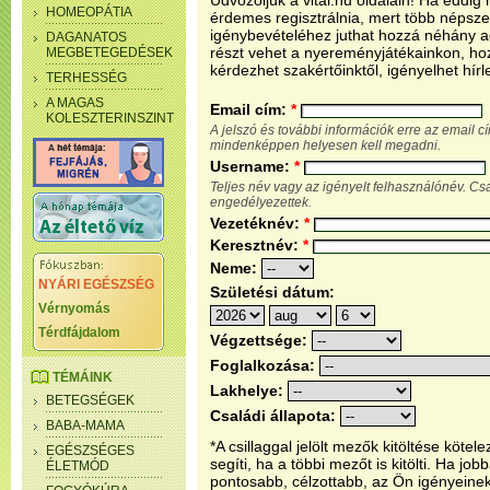
Üdvözöljük a vital.hu oldalain! Ha eddi
HOMEOPÁTIA
érdemes regisztrálnia, mert több népsze
igénybevételéhez juthat hozzá néhány ada
DAGANATOS
részt vehet a nyereményjátékainkon, ho
MEGBETEGEDÉSEK
kérdezhet szakértőinktől, igényelhet hírl
TERHESSÉG
A MAGAS
Email cím:
*
KOLESZTERINSZINT
A jelszó és további információk erre az email 
mindenképpen helyesen kell megadni.
Username:
*
Teljes név vagy az igényelt felhasználónév. C
engedélyezettek.
Vezetéknév:
*
Keresztnév:
*
Neme:
NYÁRI EGÉSZSÉG
Születési dátum:
Vérnyomás
Térdfájdalom
Végzettsége:
Foglalkozása:
TÉMÁINK
Lakhelye:
BETEGSÉGEK
Családi állapota:
BABA-MAMA
*A csillaggal jelölt mezők kitöltése köt
EGÉSZSÉGES
segíti, ha a többi mezőt is kitölti. Ha j
ÉLETMÓD
pontosabb, célzottabb, az Ön igényeine