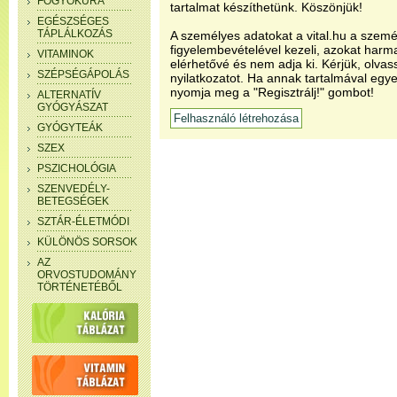
FOGYÓKÚRA
tartalmat készíthetünk. Köszönjük!
EGÉSZSÉGES
TÁPLÁLKOZÁS
A személyes adatokat a vital.hu a szemé
figyelembevételével kezeli, azokat har
VITAMINOK
elérhetővé és nem adja ki. Kérjük, olvas
SZÉPSÉGÁPOLÁS
nyilatkozatot. Ha annak tartalmával egye
nyomja meg a "Regisztrálj!" gombot!
ALTERNATÍV
GYÓGYÁSZAT
GYÓGYTEÁK
SZEX
PSZICHOLÓGIA
SZENVEDÉLY-
BETEGSÉGEK
SZTÁR-ÉLETMÓDI
KÜLÖNÖS SORSOK
AZ
ORVOSTUDOMÁNY
TÖRTÉNETÉBŐL