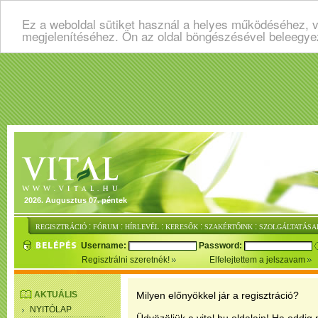
Ez a weboldal sütiket használ a helyes működéséhez, v
megjelenítéséhez. Ön az oldal böngészésével beleegye
2026. Augusztus 07. péntek
:
:
:
:
:
REGISZTRÁCIÓ
FÓRUM
HÍRLEVÉL
KERESŐK
SZAKÉRTŐINK
SZOLGÁLTATÁSA
Username:
Password:
Regisztrálni szeretnék!
Elfelejtettem a jelszavam
AKTUÁLIS
Milyen előnyökkel jár a regisztráció?
NYITÓLAP