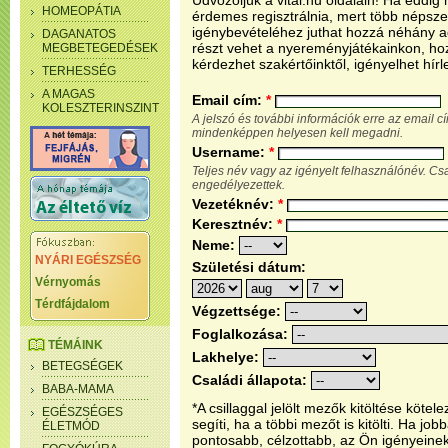
Üdvözöljük a vital.hu oldalain! Ha eddi
HOMEOPÁTIA
érdemes regisztrálnia, mert több népsze
igénybevételéhez juthat hozzá néhány ada
DAGANATOS
részt vehet a nyereményjátékainkon, ho
MEGBETEGEDÉSEK
kérdezhet szakértőinktől, igényelhet hírl
TERHESSÉG
A MAGAS
Email cím:
*
KOLESZTERINSZINT
A jelszó és további információk erre az email 
mindenképpen helyesen kell megadni.
Username:
*
Teljes név vagy az igényelt felhasználónév. C
engedélyezettek.
Vezetéknév:
*
Keresztnév:
*
Neme:
NYÁRI EGÉSZSÉG
Születési dátum:
Vérnyomás
Térdfájdalom
Végzettsége:
Foglalkozása:
TÉMÁINK
Lakhelye:
BETEGSÉGEK
Családi állapota:
BABA-MAMA
*A csillaggal jelölt mezők kitöltése köt
EGÉSZSÉGES
segíti, ha a többi mezőt is kitölti. Ha j
ÉLETMÓD
pontosabb, célzottabb, az Ön igényeine