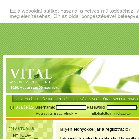
Ez a weboldal sütiket használ a helyes működéséhez, v
megjelenítéséhez. Ön az oldal böngészésével beleegye
2026. Augusztus 08. szombat
:
:
:
:
:
REGISZTRÁCIÓ
FÓRUM
HÍRLEVÉL
KERESŐK
SZAKÉRTŐINK
SZOLGÁLTATÁSA
Username:
Password:
Regisztrálni szeretnék!
Elfelejtettem a jelszavam
AKTUÁLIS
Milyen előnyökkel jár a regisztráció?
NYITÓLAP