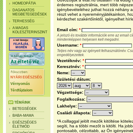
Üdvözöljük a vital.hu oldalain! Ha eddi
HOMEOPÁTIA
érdemes regisztrálnia, mert több népsze
igénybevételéhez juthat hozzá néhány ada
DAGANATOS
részt vehet a nyereményjátékainkon, ho
MEGBETEGEDÉSEK
kérdezhet szakértőinktől, igényelhet hírl
TERHESSÉG
A MAGAS
Email cím:
*
KOLESZTERINSZINT
A jelszó és további információk erre az email 
mindenképpen helyesen kell megadni.
Username:
*
Teljes név vagy az igényelt felhasználónév. C
engedélyezettek.
Vezetéknév:
*
Keresztnév:
*
Neme:
NYÁRI EGÉSZSÉG
Születési dátum:
Vérnyomás
Térdfájdalom
Végzettsége:
Foglalkozása:
TÉMÁINK
Lakhelye:
BETEGSÉGEK
Családi állapota:
BABA-MAMA
*A csillaggal jelölt mezők kitöltése köt
EGÉSZSÉGES
segíti, ha a többi mezőt is kitölti. Ha j
ÉLETMÓD
pontosabb, célzottabb, az Ön igényeine