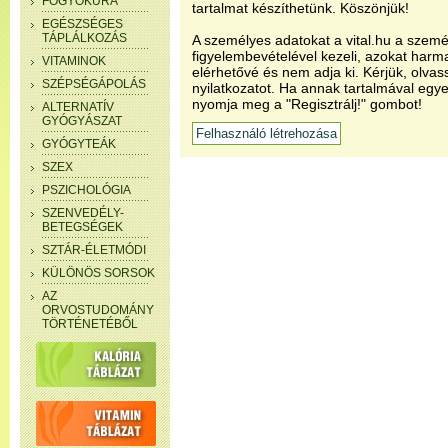
FOGYÓKÚRA
tartalmat készíthetünk. Köszönjük!
EGÉSZSÉGES
TÁPLÁLKOZÁS
A személyes adatokat a vital.hu a szemé
figyelembevételével kezeli, azokat har
VITAMINOK
elérhetővé és nem adja ki. Kérjük, olvas
SZÉPSÉGÁPOLÁS
nyilatkozatot. Ha annak tartalmával egye
nyomja meg a "Regisztrálj!" gombot!
ALTERNATÍV
GYÓGYÁSZAT
GYÓGYTEÁK
SZEX
PSZICHOLÓGIA
SZENVEDÉLY-
BETEGSÉGEK
SZTÁR-ÉLETMÓDI
KÜLÖNÖS SORSOK
AZ
ORVOSTUDOMÁNY
TÖRTÉNETÉBŐL