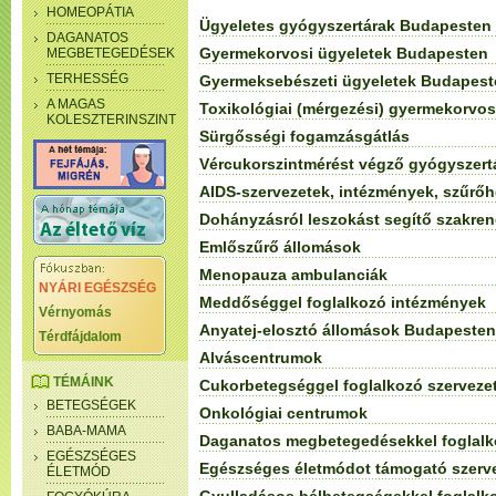
HOMEOPÁTIA
Ügyeletes gyógyszertárak Budapesten
DAGANATOS
Gyermekorvosi ügyeletek Budapesten
MEGBETEGEDÉSEK
TERHESSÉG
Gyermeksebészeti ügyeletek Budapest
A MAGAS
Toxikológiai (mérgezési) gyermekorvo
KOLESZTERINSZINT
Sürgősségi fogamzásgátlás
Vércukorszintmérést végző gyógyszert
AIDS-szervezetek, intézmények, szűrőh
Dohányzásról leszokást segítő szakre
Emlőszűrő állomások
Menopauza ambulanciák
NYÁRI EGÉSZSÉG
Meddőséggel foglalkozó intézmények
Vérnyomás
Anyatej-elosztó állomások Budapesten
Térdfájdalom
Alváscentrumok
TÉMÁINK
Cukorbetegséggel foglalkozó szerveze
BETEGSÉGEK
Onkológiai centrumok
BABA-MAMA
Daganatos megbetegedésekkel foglalk
EGÉSZSÉGES
Egészséges életmódot támogató szerve
ÉLETMÓD