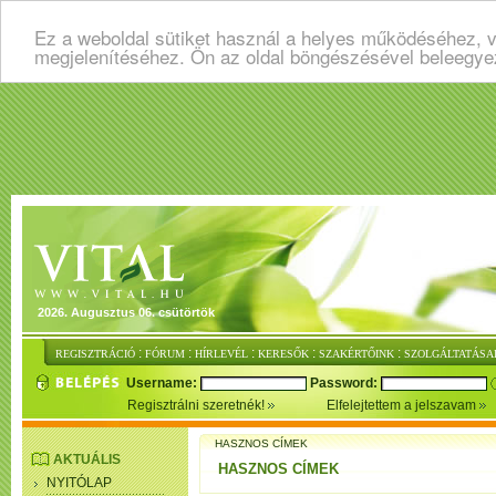
Ez a weboldal sütiket használ a helyes működéséhez, v
megjelenítéséhez. Ön az oldal böngészésével beleegye
2026. Augusztus 06. csütörtök
:
:
:
:
:
REGISZTRÁCIÓ
FÓRUM
HÍRLEVÉL
KERESŐK
SZAKÉRTŐINK
SZOLGÁLTATÁSA
Username:
Password:
Regisztrálni szeretnék!
Elfelejtettem a jelszavam
HASZNOS CÍMEK
AKTUÁLIS
HASZNOS CÍMEK
NYITÓLAP