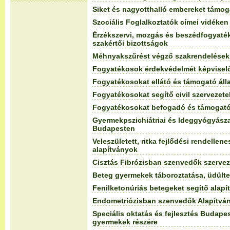
Siket és nagyotthalló embereket támog
Szociális Foglalkoztatók címei vidéken
Érzékszervi, mozgás és beszédfogyaté
szakértői bizottságok
Méhnyakszűrést végző szakrendelések
Fogyatékosok érdekvédelmét képviselő
Fogyatékosokat ellátó és támogató áll
Fogyatékosokat segítő civil szervezete
Fogyatékosokat befogadó és támogató
Gyermekpszichiátriai és Ideggyógyásza
Budapesten
Veleszületett, ritka fejlődési rendelle
alapítványok
Cisztás Fibrózisban szenvedők szervez
Beteg gyermekek táboroztatása, üdült
Fenilketonúriás betegeket segítő alapí
Endometriózisban szenvedők Alapítvá
Speciális oktatás és fejlesztés Budape
gyermekek részére