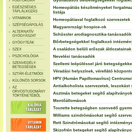
Gyulladásos bélbetegségekkel foglalk
FOGYÓKÚRA
EGÉSZSÉGES
Homeopátiás készítményeket forgalma
TÁPLÁLKOZÁS
listája
VITAMINOK
Homeopátiaval foglalkozó szervezetek
SZÉPSÉGÁPOLÁS
Magyarországi hospice-ok
ALTERNATÍV
Schüssler arcdiagnosztika-tanácsadók 
GYÓGYÁSZAT
Bőrbetegségekkel foglalkozó intézmén
GYÓGYTEÁK
A családon belüli erőszak áldozatainak
SZEX
PSZICHOLÓGIA
Nevelési tanácsadók
SZENVEDÉLY-
Szellemi leépüléssel járó betegségekke
BETEGSÉGEK
Véradási helyszínek, vérellátó központ
SZTÁR-ÉLETMÓDI
HPV (Humán Papillomavírus) Centrumo
KÜLÖNÖS SORSOK
Antialkoholista szervezetek, leszokást
AZ
ORVOSTUDOMÁNY
Asztmás betegeket segítő alapítványok
TÖRTÉNETÉBŐL
Mentőállomások
Tourette betegségben szenvedő gyerm
Williams szindrómásokat segítő szerve
Rett Szindrómásokat segítő intézménye
Skizofrén betegeket segítő alapítvány