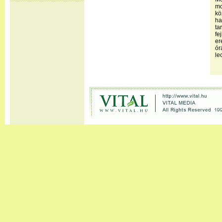
m
kö
ha
t
fe
e
ór
le