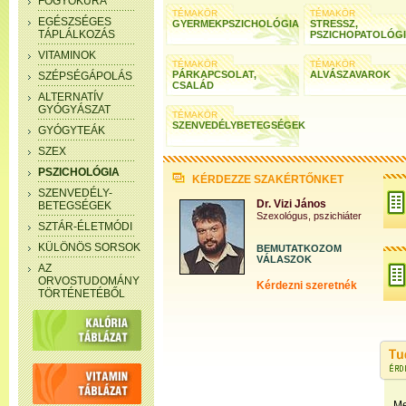
FOGYÓKÚRA
TÉMAKÖR
TÉMAKÖR
EGÉSZSÉGES
GYERMEKPSZICHOLÓGIA
STRESSZ,
TÁPLÁLKOZÁS
PSZICHOPATOLÓG
VITAMINOK
TÉMAKÖR
TÉMAKÖR
PÁRKAPCSOLAT,
ALVÁSZAVAROK
SZÉPSÉGÁPOLÁS
CSALÁD
ALTERNATÍV
GYÓGYÁSZAT
TÉMAKÖR
SZENVEDÉLYBETEGSÉGEK
GYÓGYTEÁK
SZEX
PSZICHOLÓGIA
KÉRDEZZE SZAKÉRTŐNKET
SZENVEDÉLY-
Dr. Vizi János
BETEGSÉGEK
Szexológus, pszichiáter
SZTÁR-ÉLETMÓDI
KÜLÖNÖS SORSOK
BEMUTATKOZOM
VÁLASZOK
AZ
ORVOSTUDOMÁNY
Kérdezni szeretnék
TÖRTÉNETÉBŐL
Me