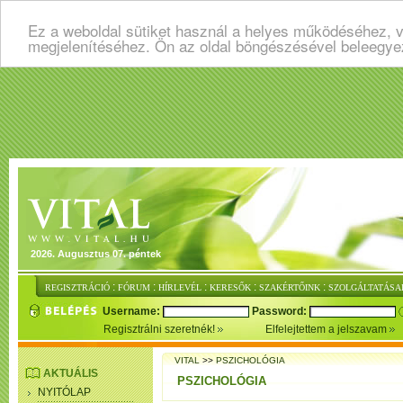
Ez a weboldal sütiket használ a helyes működéséhez, v
megjelenítéséhez. Ön az oldal böngészésével beleegye
2026. Augusztus 07. péntek
:
:
:
:
:
REGISZTRÁCIÓ
FÓRUM
HÍRLEVÉL
KERESŐK
SZAKÉRTŐINK
SZOLGÁLTATÁSA
Username:
Password:
Regisztrálni szeretnék!
Elfelejtettem a jelszavam
VITAL
>>
PSZICHOLÓGIA
AKTUÁLIS
PSZICHOLÓGIA
NYITÓLAP