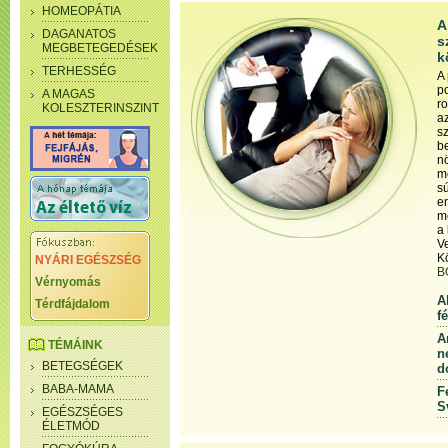
HOMEOPÁTIA
A
DAGANATOS
s
MEGBETEGEDÉSEK
k
TERHESSÉG
A
p
A MAGAS
ro
KOLESZTERINSZINT
a
s
b
nö
m
s
e
m
a 
Ve
K
NYÁRI EGÉSZSÉG
B
Vérnyomás
A
Térdfájdalom
f
A
TÉMÁINK
n
BETEGSÉGEK
d
BABA-MAMA
F
S
EGÉSZSÉGES
ÉLETMÓD