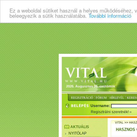
Ez a weboldal sütiket használ a helyes működéséhez, 
beleegyezik a sütik használatába.
További információ
2026. Augusztus 06. csütörtök
:
:
:
REGISZTRÁCIÓ
FÓRUM
HÍRLEVÉL
KERES
Username:
Regisztrálni szeretnék!
VITAL
>>
HASZ
AKTUÁLIS
HASZNOS 
NYITÓLAP