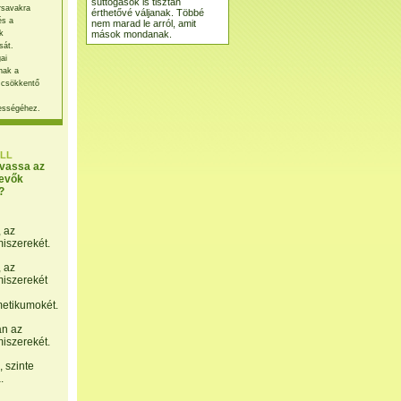
suttogások is tisztán
rsavakra
érthetővé váljanak. Többé
és a
nem marad le arról, amit
mások mondanak.
k
sát.
ai
nak a
 csökkentő
ességéhez.
LL
lvassa az
evők
?
, az
miszerekét.
, az
miszerekét
etikumokét.
án az
miszerekét.
 szinte
.