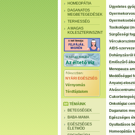
HOMEOPÁTIA
Ügyeletes gyó
DAGANATOS
Gyermekorvosi
MEGBETEGEDÉSEK
Gyermeksebész
TERHESSÉG
Toxikológiai (
A MAGAS
KOLESZTERINSZINT
Sürgősségi fo
Vércukorszint
AIDS-szervezet
Dohányzásról l
Emlőszűrő áll
Menopauza am
Meddőséggel f
NYÁRI EGÉSZSÉG
Anyatej-elosz
Vérnyomás
Alváscentrum
Térdfájdalom
Cukorbetegségg
Onkológiai ce
TÉMÁINK
BETEGSÉGEK
Daganatos meg
BABA-MAMA
Egészséges él
EGÉSZSÉGES
Gyulladásos bé
ÉLETMÓD
Homeopátiás ké