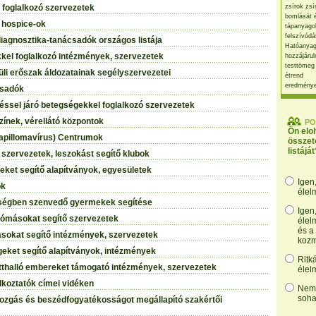
foglalkozó szervezetek
zsírok zsí
bomlását 
 hospice-ok
tápanyago
felszívódá
iagnosztika-tanácsadók országos listája
Hatóanyag
el foglalkozó intézmények, szervezetek
hozzájárul
testtömeg
üli erőszak áldozatainak segélyszervezetei
étrend
eredmény
csadók
léssel járó betegségekkel foglalkozó szervezetek
zínek, vérellátó központok
PO
Ön elo
pillomavírus) Centrumok
összet
listáját
 szervezetek, leszokást segítő klubok
ket segítő alapítványok, egyesületek
Igen
ok
élel
gségben szenvedő gyermekek segítése
Igen
rómásokat segítő szervezetek
élel
és a
sokat segítő intézmények, szervezetek
kozm
geket segítő alapítványok, intézmények
Ritk
tthalló embereket támogató intézmények, szervezetek
élel
alkoztatók címei vidéken
Nem,
soha
ozgás és beszédfogyatékosságot megállapító szakértői