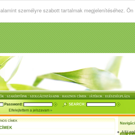
valamint személyre szabott tartalmak megjelenítéséhez. Ön
:
:
:
:
:
ŐK
SZAKÉRTŐINK
SZOLGÁLTATÁSAINK
HASZNOS CÍMEK
JÁTÉKOK
EGÉSZSÉGPLÁZA
Password:
SEARCH:
Elfelejtettem a jelszavam
NOS CÍMEK
Navigác
CÍMEK
A fül e