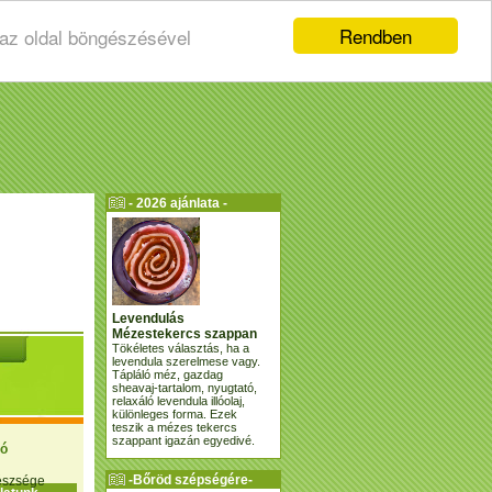
Rendben
 az oldal böngészésével
- 2026 ajánlata -
Levendulás
Mézestekercs szappan
Tökéletes választás, ha a
levendula szerelmese vagy.
Tápláló méz, gazdag
sheavaj-tartalom, nyugtató,
relaxáló levendula illóolaj,
különleges forma. Ezek
teszik a mézes tekercs
szappant igazán egyedivé.
ió
-Bőröd szépségére-
gészsége