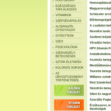
FOGYÓKÚRA
Homeopátiaval 
EGÉSZSÉGES
Magyarországi
TÁPLÁLKOZÁS
Schüssler arcd
VITAMINOK
Bőrbetegségekk
SZÉPSÉGÁPOLÁS
A családon bel
ALTERNATÍV
GYÓGYÁSZAT
Nevelési taná
GYÓGYTEÁK
Szellemi leépü
SZEX
Véradási helys
PSZICHOLÓGIA
HPV (Humán Pa
SZENVEDÉLY-
Antialkoholista
BETEGSÉGEK
Asztmás betege
SZTÁR-ÉLETMÓDI
Mentőállomás
KÜLÖNÖS SORSOK
Tourette bete
AZ
ORVOSTUDOMÁNY
Williams szind
TÖRTÉNETÉBŐL
Rett Szindrómá
Skizofrén bete
Siket és nagyo
Szociális Fogl
Érzékszervi, m
bizottságok