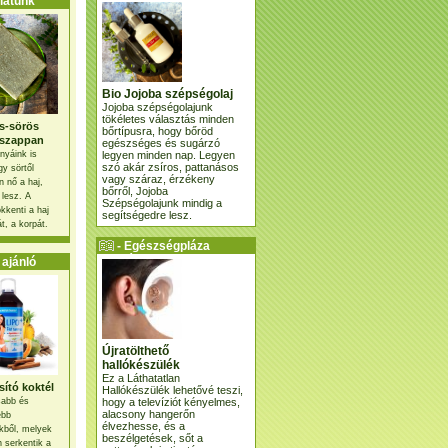
atunk
Bio Jojoba szépségolaj
Jojoba szépségolajunk
tökéletes választás minden
s-sörös
bőrtípusra, hogy bőröd
szappan
egészséges és sugárzó
legyen minden nap. Legyen
nyáink is
szó akár zsíros, pattanásos
gy sörtől
vagy száraz, érzékeny
 nő a haj,
bőrről, Jojoba
 lesz. A
Szépségolajunk mindig a
kkenti a haj
segítségedre lesz.
t, a korpát.
- Egészségpláza
ajánlatunk -
ajánló
Újratölthető
hallókészülék
Ez a Láthatatlan
ító koktél
Hallókészülék lehetővé teszi,
hogy a televíziót kényelmes,
osabb és
alacsony hangerőn
ebb
élvezhesse, és a
kből, melyek
beszélgetések, sőt a
 serkentik a