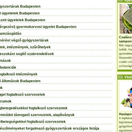
Ajánl
gyszertárak Budapesten
 ügyeletek Budapesten
eti ügyeletek Budapesten
mérgezési) gyermekorvosi ügyelet Budapesten
gamzásgátlás
Csaláno
mérést végző gyógyszertárak
sampon
Már nagya
ek, intézmények, szűrőhelyek
tudták, ho
eszokást segítő szakrendelések
gyorsabban
fényesebb
omások
csalán csö
zsírosságá
bulanciák
oglalkozó intézmények
Vital 
tó állomások Budapesten
ok
el foglalkozó szervezetek
ntrumok
betegedésekkel foglalkozó szervezetek
Haslapos
etmódot támogató szervezetek, alapítványok
A legillat
lbetegségekkel foglalkozó szervezetek
legízletes
gyógyfűve
szítményeket forgalmazó gyógyszertárak országos listája
együttesen