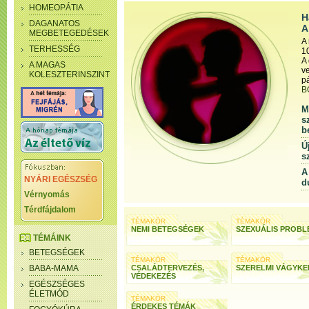
HOMEOPÁTIA
H
DAGANATOS
A
MEGBETEGEDÉSEK
A
TERHESSÉG
1
A 
A MAGAS
ve
KOLESZTERINSZINT
pá
B
M
s
b
Ú
s
A
NYÁRI EGÉSZSÉG
d
Vérnyomás
Térdfájdalom
TÉMAKÖR
TÉMAKÖR
NEMI BETEGSÉGEK
SZEXUÁLIS PROB
TÉMÁINK
BETEGSÉGEK
TÉMAKÖR
TÉMAKÖR
BABA-MAMA
CSALÁDTERVEZÉS,
SZERELMI VÁGYKE
VÉDEKEZÉS
EGÉSZSÉGES
ÉLETMÓD
TÉMAKÖR
ÉRDEKES TÉMÁK