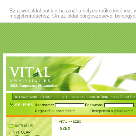
Ez a weboldal sütiket használ a helyes működéséhez, v
megjelenítéséhez. Ön az oldal böngészésével beleegye
2026. Augusztus 08. szombat
:
:
:
:
:
REGISZTRÁCIÓ
FÓRUM
HÍRLEVÉL
KERESŐK
SZAKÉRTŐINK
SZOLGÁLTATÁSA
Username:
Password:
Regisztrálni szeretnék!
Elfelejtettem a jelszavam
VITAL
>>
SZEX
AKTUÁLIS
SZEX
NYITÓLAP