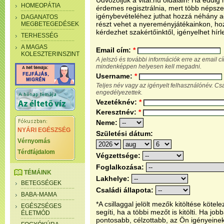
Üdvözöljük a vital.hu oldalain! Ha eddi
HOMEOPÁTIA
érdemes regisztrálnia, mert több népsze
igénybevételéhez juthat hozzá néhány ada
DAGANATOS
részt vehet a nyereményjátékainkon, ho
MEGBETEGEDÉSEK
kérdezhet szakértőinktől, igényelhet hírl
TERHESSÉG
A MAGAS
Email cím:
*
KOLESZTERINSZINT
A jelszó és további információk erre az email 
mindenképpen helyesen kell megadni.
Username:
*
Teljes név vagy az igényelt felhasználónév. C
engedélyezettek.
Vezetéknév:
*
Keresztnév:
*
Neme:
NYÁRI EGÉSZSÉG
Születési dátum:
Vérnyomás
Térdfájdalom
Végzettsége:
Foglalkozása:
TÉMÁINK
Lakhelye:
BETEGSÉGEK
Családi állapota:
BABA-MAMA
*A csillaggal jelölt mezők kitöltése köt
EGÉSZSÉGES
segíti, ha a többi mezőt is kitölti. Ha j
ÉLETMÓD
pontosabb, célzottabb, az Ön igényeine