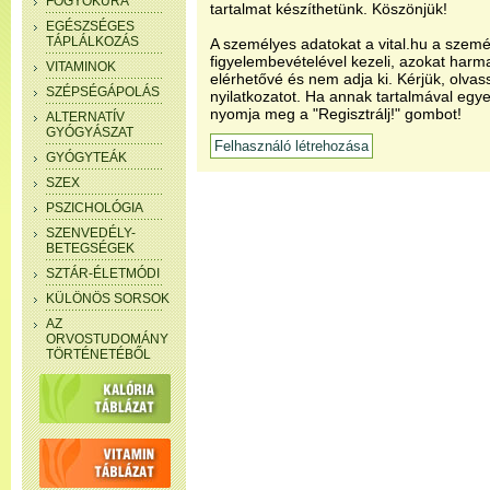
FOGYÓKÚRA
tartalmat készíthetünk. Köszönjük!
EGÉSZSÉGES
TÁPLÁLKOZÁS
A személyes adatokat a vital.hu a szemé
figyelembevételével kezeli, azokat har
VITAMINOK
elérhetővé és nem adja ki. Kérjük, olvas
SZÉPSÉGÁPOLÁS
nyilatkozatot. Ha annak tartalmával egye
nyomja meg a "Regisztrálj!" gombot!
ALTERNATÍV
GYÓGYÁSZAT
GYÓGYTEÁK
SZEX
PSZICHOLÓGIA
SZENVEDÉLY-
BETEGSÉGEK
SZTÁR-ÉLETMÓDI
KÜLÖNÖS SORSOK
AZ
ORVOSTUDOMÁNY
TÖRTÉNETÉBŐL