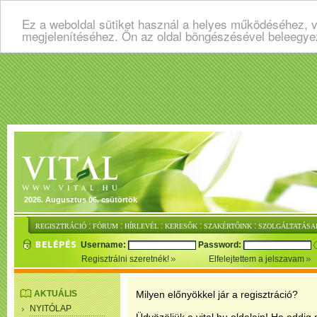
Ez a weboldal sütiket használ a helyes működéséhez, v
megjelenítéséhez. Ön az oldal böngészésével beleegye
2026. Augusztus 06. csütörtök
:
:
:
:
:
REGISZTRÁCIÓ
FÓRUM
HÍRLEVÉL
KERESŐK
SZAKÉRTŐINK
SZOLGÁLTATÁSA
Username:
Password:
Regisztrálni szeretnék!
Elfelejtettem a jelszavam
AKTUÁLIS
Milyen előnyökkel jár a regisztráció?
NYITÓLAP