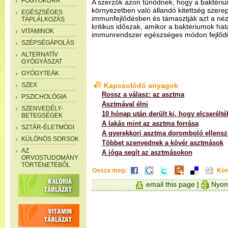
FOGYÓKÚRA
A szerzők azon tűnődnek, hogy a baktéri
környezetben való állandó kitettség szerep
EGÉSZSÉGES
immunfejlődésben és támasztják azt a néze
TÁPLÁLKOZÁS
kritikus időszak, amikor a baktériumok hat
VITAMINOK
immunrendszer egészséges módon fejlődi
SZÉPSÉGÁPOLÁS
ALTERNATÍV
GYÓGYÁSZAT
GYÓGYTEÁK
SZEX
Kapcsolódó anyagok
Rossz a válasz: az asztma
PSZICHOLÓGIA
Asztmával élni
SZENVEDÉLY-
10 hónap után derült ki, hogy elcserélté
BETEGSÉGEK
A lakás mint az asztma forrása
SZTÁR-ÉLETMÓDI
A gyerekkori asztma doromboló ellensz
KÜLÖNÖS SORSOK
Többet szenvednek a kövér asztmások
AZ
A jóga segít az asztmásokon
ORVOSTUDOMÁNY
TÖRTÉNETÉBŐL
Ossza meg:
Köv
email this page
|
Nyom