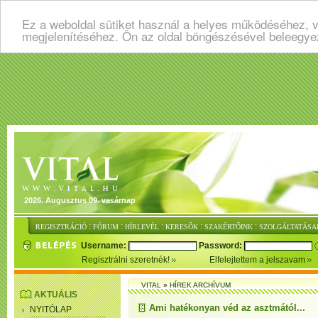
Ez a weboldal sütiket használ a helyes működéséhez, v
megjelenítéséhez. Ön az oldal böngészésével beleegye
2026. Augusztus 09. vasárnap
:
:
:
:
:
REGISZTRÁCIÓ
FÓRUM
HÍRLEVÉL
KERESŐK
SZAKÉRTŐINK
SZOLGÁLTATÁSA
Username:
Password:
Regisztrálni szeretnék!
Elfelejtettem a jelszavam
VITAL
»
HÍREK ARCHÍVUM
AKTUÁLIS
Ami hatékonyan véd az asztmától...
NYITÓLAP