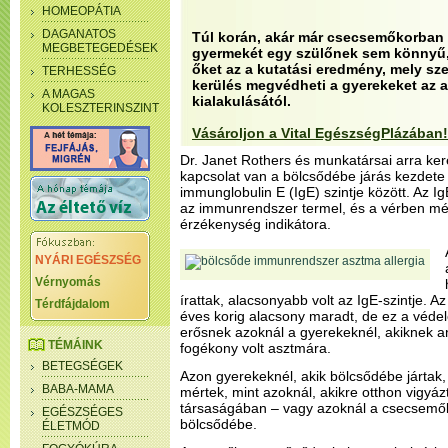
HOMEOPÁTIA
DAGANATOS
Túl korán, akár már csecsemőkorban
MEGBETEGEDÉSEK
gyermekét egy szülőnek sem könnyű, 
őket az a kutatási eredmény, mely sz
TERHESSÉG
kerülés megvédheti a gyerekeket az 
A MAGAS
kialakulásától.
KOLESZTERINSZINT
Vásároljon a Vital EgészségPlázában!
Dr. Janet Rothers és munkatársai arra ker
kapcsolat van a bölcsődébe járás kezdet
immunglobulin E (IgE) szintje között. Az Ig
az immunrendszer termel, és a vérben mért
érzékenység indikátora.
NYÁRI EGÉSZSÉG
Vérnyomás
írattak, alacsonyabb volt az IgE-szintje. 
Térdfájdalom
éves korig alacsony maradt, de ez a véde
erősnek azoknál a gyerekeknél, akiknek a
TÉMÁINK
fogékony volt asztmára.
BETEGSÉGEK
Azon gyerekeknél, akik bölcsődébe jártak,
BABA-MAMA
mértek, mint azoknál, akikre otthon vigyáz
társaságában – vagy azoknál a csecsemők
EGÉSZSÉGES
bölcsődébe.
ÉLETMÓD