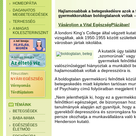
HOMEOPÁTIA
DAGANATOS
Hajlamosabbak a betegeskedésre azok a f
MEGBETEGEDÉSEK
gyermekkorukban boldogtalanok voltak – 
TERHESSÉG
Vásároljon a Vital EgészségPlázában!
A MAGAS
A londoni King's College által végzett kuta
KOLESZTERINSZINT
vizsgáltak, akik 1950-1955 között születte
városban jártak iskolába.
A kutatók úgy talált
„szomorúnak” vagy „
gyermekek felnőttk
valószínűséggel hiányoztak a munkából b
hajlamosabbak voltak a depresszióra is.
A boldogtalan gyermekkorú felnőttek közü
NYÁRI EGÉSZSÉG
betegeskedés miatt képtelen tartósan munkát
Vérnyomás
of Psychiatry című folyóiratban megjelent
Térdfájdalom
„Nem jelenthetjük ki, hogy ez a gyermekko
felnőttkori egészséget, de bizonyosan hoz
TÉMÁINK
tanulmányok alapján azt gyanítjuk, hogy 
BETEGSÉGEK
gyerekből depresszióra és szorongásra fo
persze okozhatja a munkavállalásra való
BABA-MAMA
Henderson kutató.
EGÉSZSÉGES
ÉLETMÓD