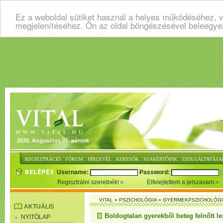
Ez a weboldal sütiket használ a helyes működéséhez, v
megjelenítéséhez. Ön az oldal böngészésével beleegye
2026. Augusztus 07. péntek
:
:
:
:
:
REGISZTRÁCIÓ
FÓRUM
HÍRLEVÉL
KERESŐK
SZAKÉRTŐINK
SZOLGÁLTATÁSA
Username:
Password:
Regisztrálni szeretnék!
Elfelejtettem a jelszavam
VITAL
»
PSZICHOLÓGIA
»
GYERMEKPSZICHOLÓG
AKTUÁLIS
Boldogtalan gyerekből beteg felnőtt le
NYITÓLAP