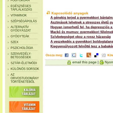
FOGYÓKÚRA
EGÉSZSÉGES
TÁPLÁLKOZÁS
Kapcsolódó anyagok
VITAMINOK
A génekig terjed a gyermekkori bántalm
SZÉPSÉGÁPOLÁS
Asztmások lehetnek a stresszes életű g
ALTERNATÍV
Hogyan ismerhető fel, ha depressziós 
GYÓGYÁSZAT
Mackó és mumus: gyermekkori félelme
GYÓGYTEÁK
Szívbetegséget okoz a rossz házasság
A veszekedés a gyerekkori boldogtalans
SZEX
Kiegyensúlyozott felnőtté tesz a babakén
PSZICHOLÓGIA
SZENVEDÉLY-
Ossza meg:
Köv
BETEGSÉGEK
email this page
|
Nyom
SZTÁR-ÉLETMÓDI
KÜLÖNÖS SORSOK
AZ
ORVOSTUDOMÁNY
TÖRTÉNETÉBŐL