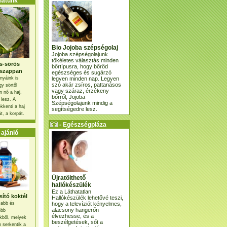
atunk
Bio Jojoba szépségolaj
Jojoba szépségolajunk
tökéletes választás minden
s-sörös
bőrtípusra, hogy bőröd
szappan
egészséges és sugárzó
legyen minden nap. Legyen
nyáink is
szó akár zsíros, pattanásos
gy sörtől
vagy száraz, érzékeny
 nő a haj,
bőrről, Jojoba
 lesz. A
Szépségolajunk mindig a
kkenti a haj
segítségedre lesz.
t, a korpát.
- Egészségpláza
ajánlatunk -
ajánló
Újratölthető
hallókészülék
Ez a Láthatatlan
ító koktél
Hallókészülék lehetővé teszi,
hogy a televíziót kényelmes,
osabb és
alacsony hangerőn
ebb
élvezhesse, és a
kből, melyek
beszélgetések, sőt a
 serkentik a