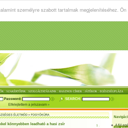
valamint személyre szabott tartalmak megjelenítéséhez. Ön
:
:
:
:
:
ŐK
SZAKÉRTŐINK
SZOLGÁLTATÁSAINK
HASZNOS CÍMEK
JÁTÉKOK
EGÉSZSÉGPLÁZA
Password:
SEARCH:
Elfelejtettem a jelszavam
SZSÉGES ÉLETMÓD
»
FOGYÓKÚRA
Navigác
kkel könnyebben leadható a hasi zsír
A fül e
1 .