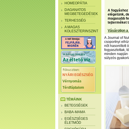
HOMEOPÁTIA
DAGANATOS
A fogyáshoz 
MEGBETEGEDÉSEK
elégetünk, de
magasabb feh
TERHESSÉG
tejterméket t
A MAGAS
Vásároljon a
KOLESZTERINSZINT
A Journal of N
csoportnyi elhí
nőt hasonlított
fogyasztottak, 
minden napján e
súlyzós gyakorl
NYÁRI EGÉSZSÉG
Vérnyomás
Térdfájdalom
TÉMÁINK
BETEGSÉGEK
BABA-MAMA
EGÉSZSÉGES
ÉLETMÓD