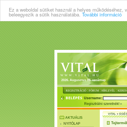
Ez a weboldal sütiket használ a helyes működéséhez, 
beleegyezik a sütik használatába.
További információ
2026. Augusztus 09. vasárnap
:
:
:
REGISZTRÁCIÓ
FÓRUM
HÍRLEVÉL
KERES
Username:
Regisztrálni szeretnék!
VITAL
»
EGÉ
AKTUÁLIS
Tejtermé
NYITÓLAP