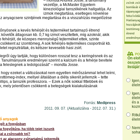
– mondta Andrea Josse, a tanulmány
zsírok zsí
vezetője, a McMaster Egyetem
bomlását 
kineziológiai tanszékének hallgatója. Az
tápanyago
izmok megtartása, esetleges növelése
felszívódá
az anyagcsere szintjének megtartása és a visszahízás megelőzése
Hatóanyag
hozzájárul
testtömeg
őnyösnek a kevés fehérjét és tejterméket tartalmazó étrend
étrend
t követők átlagosan kb. 0,7 kg izmot veszítettek, míg azoknál, akik
eredmény
fehérjét, de közepes mennyiségű tejterméket ettek, szinte
csökkent az izomtömeg, A sok fehérjés-tejtermékes csoportnál kb.
etet regisztráltak, és kétszer kevesebb hasi zsírt.
PO
slegről úgy tartják, hogy különösen rosszat tesz a keringésnek és az
Ön elo
Tanulmányunk eredményei szerint a kalcium és a fehérje bevitele
összet
 a feleslegnek a ledolgozását” – mondta Josse.
listáját
 hogy ezeket a változásokat nem egyetlen mérőszámmal lehet leírni,
esttömeg-index, mellyel általában a diéta sikerét jellemzik – tette
Igen
llips, a tanszék professzora. – Ezek a nők sokkal fittebbek és
élel
k, mely jelentősen csökkenti a betegségek kialakulásának
Igen
élel
és a
Forrás:
Medipress
kozm
2011. 09. 07. (Aktualizálva - 2012. 07. 31.)
Ritk
ó anyagok
élel
egít a fogyásban
Nem,
 fogyókúra, ha több tejet iszunk
soha
al a zsírosabb tej?
 az alacsony zsírtartalmú tejtermék