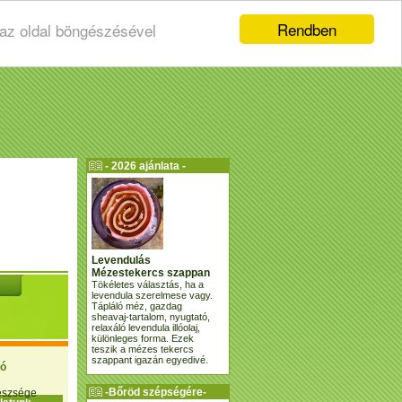
Rendben
 az oldal böngészésével
- 2026 ajánlata -
Levendulás
Mézestekercs szappan
Tökéletes választás, ha a
levendula szerelmese vagy.
Tápláló méz, gazdag
sheavaj-tartalom, nyugtató,
relaxáló levendula illóolaj,
különleges forma. Ezek
teszik a mézes tekercs
szappant igazán egyedivé.
ió
-Bőröd szépségére-
gészsége