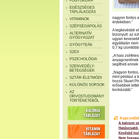
FOGYÓKÚRA
EGÉSZSÉGES
TÁPLÁLKOZÁS
nagyon fontos 
VITAMINOK
érdekében.”
SZÉPSÉGÁPOLÁS
A legkevésbé el
ALTERNATÍV
bizonyult: az ez
GYÓGYÁSZAT
ugyan kevesebb 
egyáltalán nem 
GYÓGYTEÁK
0,7 kg izomtöbbl
SZEX
„A hasi zsírfele
PSZICHOLÓGIA
anyagcserének. 
segítheti ennek
SZENVEDÉLY-
BETEGSÉGEK
„Nagyon fontos,
mint például a t
SZTÁR-ÉLETMÓDI
hozzá Stuart Phi
KÜLÖNÖS SORSOK
erősebbek lette
kockázatát.”
AZ
ORVOSTUDOMÁNY
TÖRTÉNETÉBŐL
Kapcsolód
A kalcium s
Hatásosabb a
Kevésbé hizl
Nem fogyaszt