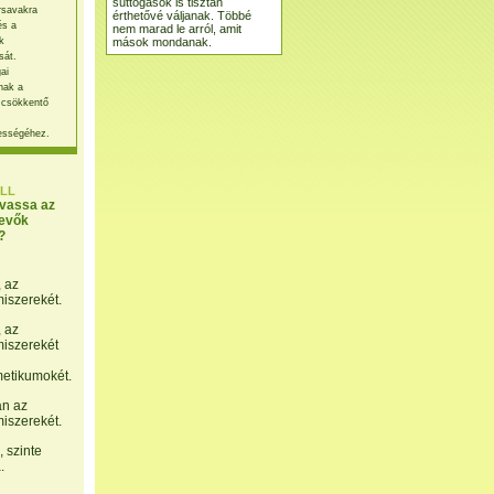
suttogások is tisztán
rsavakra
érthetővé váljanak. Többé
és a
nem marad le arról, amit
mások mondanak.
k
sát.
ai
nak a
 csökkentő
ességéhez.
LL
lvassa az
evők
?
, az
miszerekét.
, az
miszerekét
etikumokét.
án az
miszerekét.
 szinte
.