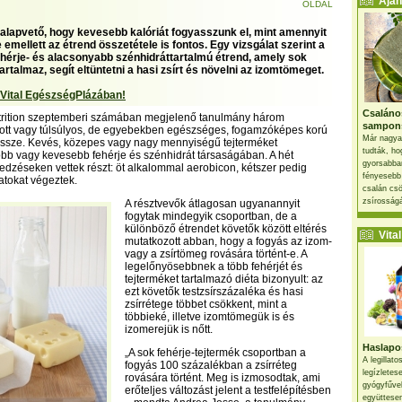
Ajánl
OLDAL
alapvető, hogy kevesebb kalóriát fogyasszunk el, mint amennyit
 emellett az étrend összetétele is fontos. Egy vizsgálat szerint a
érje- és alacsonyabb szénhidráttartalmú étrend, amely sok
artalmaz, segít eltüntetni a hasi zsírt és növelni az izomtömeget.
 Vital EgészségPlázában!
Csaláno
utrition szeptemberi számában megjelenő tanulmány három
sampon
zott vagy túlsúlyos, de egyebekben egészséges, fogamzóképes korú
Már nagya
 össze. Kevés, közepes vagy nagy mennyiségű tejterméket
tudták, ho
több vagy kevesebb fehérje és szénhidrát társaságában. A hét
gyorsabban
dzéseken vettek részt: öt alkalommal aerobicon, kétszer pedig
fényesebb
atokat végeztek.
csalán csö
zsírosságá
A résztvevők átlagosan ugyanannyit
fogytak mindegyik csoportban, de a
különböző étrendet követők között eltérés
Vital 
mutatkozott abban, hogy a fogyás az izom-
vagy a zsírtömeg rovására történt-e. A
legelőnyösebbnek a több fehérjét és
tejterméket tartalmazó diéta bizonyult: az
ezt követők testzsírszázaléka és hasi
zsírrétege többet csökkent, mint a
többieké, illetve izomtömegük is és
izomerejük is nőtt.
Haslapos
„A sok fehérje-tejtermék csoportban a
A legillat
fogyás 100 százalékban a zsírréteg
legízletes
rovására történt. Meg is izmosodtak, ami
gyógyfűve
erőteljes változást jelent a testfelépítésben
együttesen