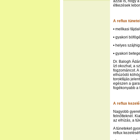
azzal is, hogy 
étkezések lebon
A reflux tünet
• mellkasi fájda
• gyakori böfög
• helyes szájhig
• gyakori beteg
Dr. Balogh Ádá
ízt okozhat, a 
fogzománcot. A
elhúzódó köhögé
torokfájás jelen
egészen a garati
fogékonyabb a f
A reflux kezel
Nagyobb gyereke
felnőtteknél. Ki
az elhízás, a tú
A tüneteket gyo
reflux kezelésé