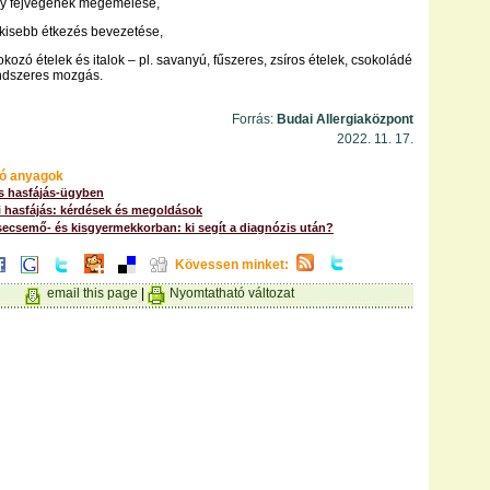
gy fejvégének megemelése,
 kisebb étkezés bevezetése,
kozó ételek és italok – pl. savanyú, fűszeres, zsíros ételek, csokoládé
endszeres mozgás.
Forrás:
Budai Allergiaközpont
2022. 11. 17.
ó anyagok
 hasfájás-ügyben
 hasfájás: kérdések és megoldások
csecsemő- és kisgyermekkorban: ki segít a diagnózis után?
Kövessen minket:
email this page
|
Nyomtatható változat