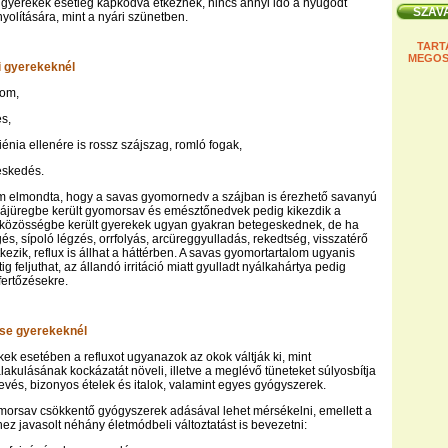
a gyerekek esetleg kapkodva étkeznek, nincs annyi idő a nyugodt
yolítására, mint a nyári szünetben.
TART
MEGOS
ei gyerekeknél
lom,
és,
iénia ellenére is rossz szájszag, romló fogak,
eskedés.
m elmondta, hogy a savas gyomornedv a szájban is érezhető savanyú
szájüregbe került gyomorsav és emésztőnedvek pedig kikezdik a
 közösségbe került gyerekek ugyan gyakran betegeskednek, de ha
s, sípoló légzés, orrfolyás, arcüreggyulladás, rekedtség, visszatérő
tkezik, reflux is állhat a háttérben. A savas gyomortartalom ugyanis
g feljuthat, az állandó irritáció miatt gyulladt nyálkahártya pedig
ertőzésekre.
ése gyerekeknél
k esetében a refluxot ugyanazok az okok váltják ki, mint
alakulásának kockázatát növeli, illetve a meglévő tüneteket súlyosbítja
levés, bizonyos ételek és italok, valamint egyes gyógyszerek.
morsav csökkentő gyógyszerek adásával lehet mérsékelni, emellett a
hez javasolt néhány életmódbeli változtatást is bevezetni: