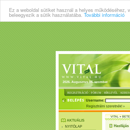
Ez a weboldal sütiket használ a helyes működéséhez, 
beleegyezik a sütik használatába.
További információ
2026. Augusztus 08. szombat
:
:
:
REGISZTRÁCIÓ
FÓRUM
HÍRLEVÉL
KERES
Username:
Regisztrálni szeretnék!
VITAL
»
BET
AKTUÁLIS
Hasfájás 
NYITÓLAP