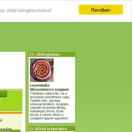
Rendben
 az oldal böngészésével
- 2026 ajánlata -
Levendulás
Mézestekercs szappan
Tökéletes választás, ha a
levendula szerelmese vagy.
Tápláló méz, gazdag
sheavaj-tartalom, nyugtató,
relaxáló levendula illóolaj,
különleges forma. Ezek
teszik a mézes tekercs
szappant igazán egyedivé.
ió
-Bőröd szépségére-
gészsége