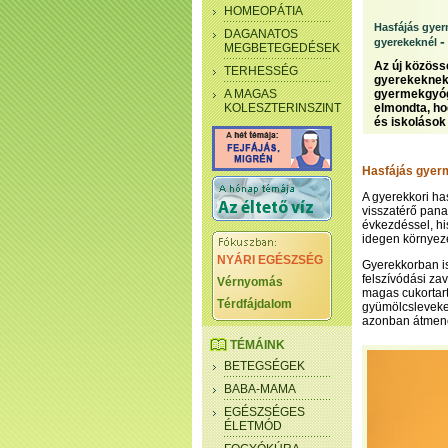
HOMEOPÁTIA
Hasfájás gye
DAGANATOS
gyerekeknél
MEGBETEGEDÉSEK
Az új közössé
TERHESSÉG
gyerekeknek 
A MAGAS
gyermekgyógy
KOLESZTERINSZINT
elmondta, ho
és iskolások
Hasfájás gyer
A gyerekkori has
visszatérő pana
évkezdéssel, hi
idegen környez
NYÁRI EGÉSZSÉG
Gyerekkorban is
felszívódási za
Vérnyomás
magas cukortart
Térdfájdalom
gyümölcsleveket
azonban átmenet
TÉMÁINK
BETEGSÉGEK
BABA-MAMA
EGÉSZSÉGES
ÉLETMÓD