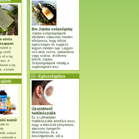
atunk
Bio Jojoba szépségolaj
Jojoba szépségolajunk
tökéletes választás minden
s-sörös
bőrtípusra, hogy bőröd
szappan
egészséges és sugárzó
legyen minden nap. Legyen
nyáink is
szó akár zsíros, pattanásos
gy sörtől
vagy száraz, érzékeny
 nő a haj,
bőrről, Jojoba
 lesz. A
Szépségolajunk mindig a
kkenti a haj
segítségedre lesz.
t, a korpát.
- Egészségpláza
ajánlatunk -
ajánló
Újratölthető
hallókészülék
Ez a Láthatatlan
ító koktél
Hallókészülék lehetővé teszi,
hogy a televíziót kényelmes,
osabb és
alacsony hangerőn
ebb
élvezhesse, és a
kből, melyek
beszélgetések, sőt a
 serkentik a