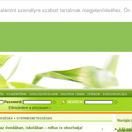
valamint személyre szabott tartalmak megjelenítéséhez. Ön
:
:
:
:
:
ŐK
SZAKÉRTŐINK
SZOLGÁLTATÁSAINK
HASZNOS CÍMEK
JÁTÉKOK
EGÉSZSÉGPLÁZA
Password:
SEARCH:
Elfelejtettem a jelszavam
EGSÉGEK
»
GYERMEKBETEGSÉGEK
Navigác
az óvodában, iskolában – reflux is okozhatja!
A fül e
1 .