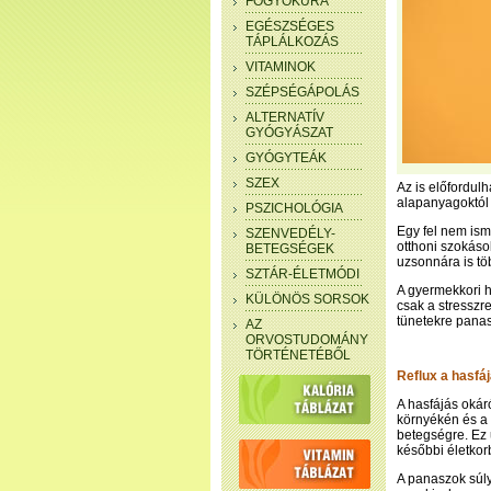
FOGYÓKÚRA
EGÉSZSÉGES
TÁPLÁLKOZÁS
VITAMINOK
SZÉPSÉGÁPOLÁS
ALTERNATÍV
GYÓGYÁSZAT
GYÓGYTEÁK
SZEX
Az is előfordul
alapanyagoktól
PSZICHOLÓGIA
Egy fel nem ism
SZENVEDÉLY-
otthoni szokások
BETEGSÉGEK
uzsonnára is töb
SZTÁR-ÉLETMÓDI
A gyermekkori h
KÜLÖNÖS SORSOK
csak a stresszr
tünetekre panas
AZ
ORVOSTUDOMÁNY
TÖRTÉNETÉBŐL
Reflux a hasfá
A hasfájás okáró
környékén és a 
betegségre. Ez 
későbbi életkor
A panaszok súly