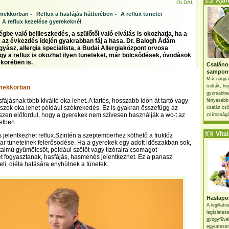
Ajánl
OLDAL
-
-
rmekkorban
Reflux a hasfájás hátterében
A reflux tünetei
-
A reflux kezelése gyerekeknél
gbe való beilleszkedés, a szülőtől való elválás is okozhatja, ha a
az évkezdés idején gyakrabban fáj a hasa. Dr. Balogh Ádám
ász, allergia specialista, a Budai Allergiaközpont orvosa
gy a reflux is okozhat ilyen tüneteket, már bölcsődések, óvodások
 körében is.
Csaláno
sampon
Már nagya
tudták, ho
mekkorban
gyorsabban
fájásnak több kiváltó oka lehet. A tartós, hosszabb időn át tartó vagy
fényesebb
szok oka lehet például székrekedés. Ez is gyakran összefügg az
csalán csö
szen előfordul, hogy a gyerekek nem szívesen használják a wc-t az
zsírosságá
etben.
Vital 
 jelentkezhet reflux.Szintén a szeptemberhez köthető a fruktóz
var tüneteinek felerősödése. Ha a gyerekek egy adott időszakban sok,
almú gyümölcsöt, például szőlőt vagy tízóraira csomagot
 fogyasztanak, hasfájás, hasmenés jelentkezhet. Ez a panasz
i, diéta hatására enyhülnek a tünetek.
Haslapos
A legillat
legízletes
gyógyfűve
együttesen