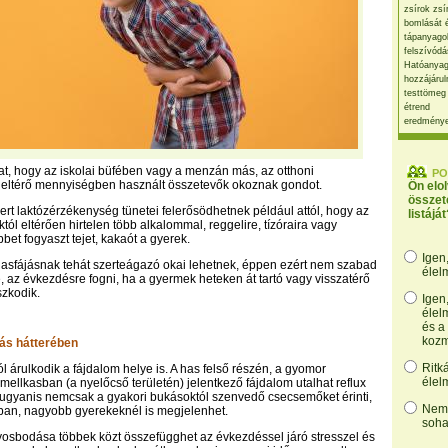
zsírok zsí
bomlását 
tápanyago
felszívódá
Hatóanyag
hozzájárul
testtömeg
étrend
eredmény
hat, hogy az iskolai büfében vagy a menzán más, az otthoni
PO
 eltérő mennyiségben használt összetevők okoznak gondot.
Ön elo
összet
ert laktózérzékenység tünetei felerősödhetnek például attól, hogy az
listáját
tól eltérően hirtelen több alkalommal, reggelire, tízóraira vagy
bet fogyaszt tejet, kakaót a gyerek.
Igen
asfájásnak tehát szerteágazó okai lehetnek, éppen ezért nem szabad
élel
e, az évkezdésre fogni, ha a gyermek heteken át tartó vagy visszatérő
zkodik.
Igen
élel
és a
kozm
jás hátterében
Ritk
l árulkodik a fájdalom helye is. A has felső részén, a gyomor
élel
mellkasban (a nyelőcső területén) jelentkező fájdalom utalhat reflux
ugyanis nemcsak a gyakori bukásoktól szenvedő csecsemőket érinti,
Nem,
ban, nagyobb gyerekeknél is megjelenhet.
soha
osbodása többek közt összefügghet az évkezdéssel járó stresszel és