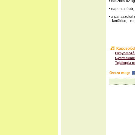
• hasznos az á
• naponta több,
• a panaszokat o
– kerülése, - r
Kapcsolód
Oknyomozás
Gyermekkori
Tejallergia 
Ossza meg: