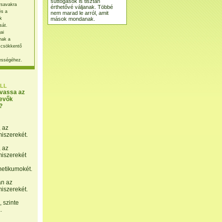
suttogások is tisztán
rsavakra
érthetővé váljanak. Többé
és a
nem marad le arról, amit
mások mondanak.
k
sát.
ai
nak a
 csökkentő
ességéhez.
LL
lvassa az
evők
?
, az
miszerekét.
, az
miszerekét
etikumokét.
án az
miszerekét.
 szinte
.