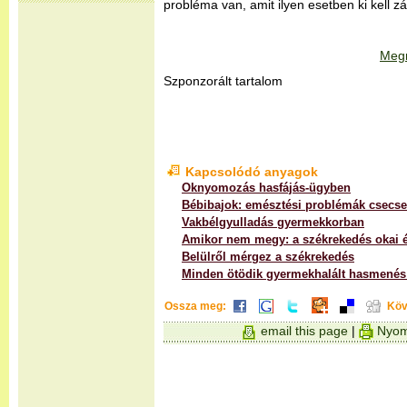
probléma van, amit ilyen esetben ki kell zá
Megn
Szponzorált tartalom
Kapcsolódó anyagok
Oknyomozás hasfájás-ügyben
Bébibajok: emésztési problémák csec
Vakbélgyulladás gyermekkorban
Amikor nem megy: a székrekedés okai é
Belülről mérgez a székrekedés
Minden ötödik gyermekhalált hasmenés
Ossza meg:
Köv
email this page
|
Nyom