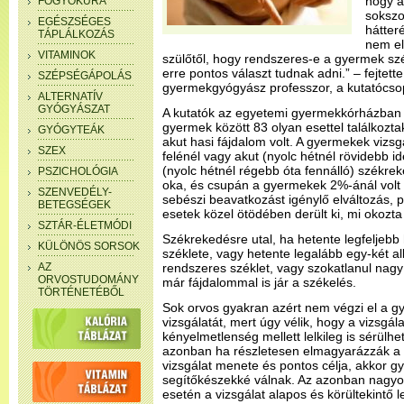
hogy a
FOGYÓKÚRA
sokszo
EGÉSZSÉGES
hátter
TÁPLÁLKOZÁS
nem el
VITAMINOK
szülőtől, hogy rendszeres-e a gyermek szé
erre pontos választ tudnak adni.” – fejtet
SZÉPSÉGÁPOLÁS
gyermekgyógyász professzor, a kutatócsop
ALTERNATÍV
GYÓGYÁSZAT
A kutatók az egyetemi gyermekkórházban 
gyermek között 83 olyan esettel találkozta
GYÓGYTEÁK
akut hasi fájdalom volt. A gyermekek vizsg
SZEX
felénél vagy akut (nyolc hétnél rövidebb id
(nyolc hétnél régebb óta fennálló) székrek
PSZICHOLÓGIA
oka, és csupán a gyermekek 2%-ánál volt 
SZENVEDÉLY-
sebészi beavatkozást igénylő elváltozás, 
BETEGSÉGEK
esetek közel ötödében derült ki, mi okozta
SZTÁR-ÉLETMÓDI
Székrekedésre utal, ha hetente legfelje
KÜLÖNÖS SORSOK
széklete, vagy hetente legalább egy-két 
AZ
rendszeres széklet, vagy szokatlanul nagy 
ORVOSTUDOMÁNY
már fájdalommal is jár a székelés.
TÖRTÉNETÉBŐL
Sok orvos gyakran azért nem végzi el a 
vizsgálatát, mert úgy vélik, hogy a vizsgálatt
kényelmetlenség mellett lelkileg is sérülhe
azonban ha részletesen elmagyarázzák a
vizsgálat menete és pontos célja, akkor 
segítőkészekké válnak. Az azonban nagyo
esetén a vizsgálat alapos és körültekintő 