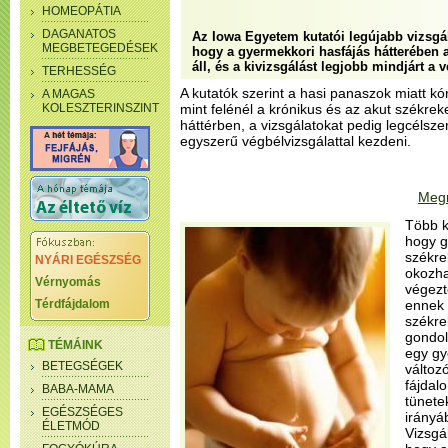
HOMEOPÁTIA
DAGANATOS
Az Iowa Egyetem kutatói legújabb vizsgál
MEGBETEGEDÉSEK
hogy a gyermekkori hasfájás hátterében 
áll, és a kivizsgálást legjobb mindjárt a 
TERHESSÉG
A kutatók szerint a hasi panaszok miatt k
A MAGAS
KOLESZTERINSZINT
mint felénél a krónikus és az akut székre
háttérben, a vizsgálatokat pedig legcélsze
egyszerű végbélvizsgálattal kezdeni.
Megn
Több ko
hogy 
székre
NYÁRI EGÉSZSÉG
okozha
Vérnyomás
végezt
Térdfájdalom
ennek 
székr
gondol
TÉMÁINK
egy gy
BETEGSÉGEK
változ
fájdal
BABA-MAMA
tünete
EGÉSZSÉGES
irányá
ÉLETMÓD
Vizsgá