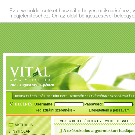
Ez a weboldal sütiket használ a helyes működéséhez, v
megjelenítéséhez. Ön az oldal böngészésével beleegye
2026. Augusztus 07. péntek
:
:
:
:
:
REGISZTRÁCIÓ
FÓRUM
HÍRLEVÉL
KERESŐK
SZAKÉRTŐINK
SZOLGÁLTATÁSA
Username:
Password:
Regisztrálni szeretnék!
Elfelejtettem a jelszavam
VITAL
»
BETEGSÉGEK
»
GYERMEKBETEGSÉGEK
AKTUÁLIS
A székrekedés a gyermekkori hasfájás
NYITÓLAP