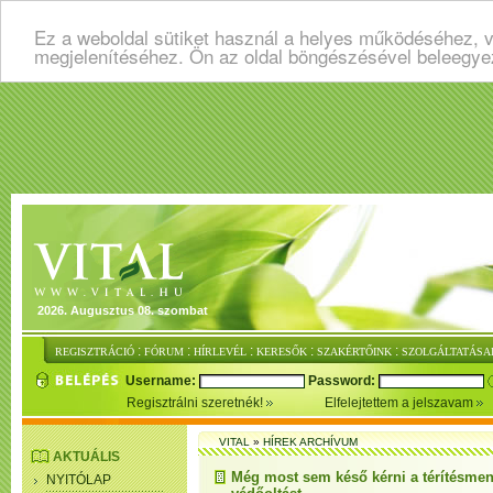
Ez a weboldal sütiket használ a helyes működéséhez, v
megjelenítéséhez. Ön az oldal böngészésével beleegye
2026. Augusztus 08. szombat
:
:
:
:
:
REGISZTRÁCIÓ
FÓRUM
HÍRLEVÉL
KERESŐK
SZAKÉRTŐINK
SZOLGÁLTATÁSA
Username:
Password:
Regisztrálni szeretnék!
Elfelejtettem a jelszavam
VITAL
»
HÍREK ARCHÍVUM
AKTUÁLIS
Még most sem késő kérni a térítésment
NYITÓLAP