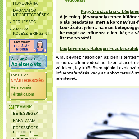
védőoltást
HOMEOPÁTIA
DAGANATOS
Fogyókúrázóknak: Légkeve
MEGBETEGEDÉSEK
A jelenlegi járványhelyzetben különös
oltás beadatása, mert a koronavírus
TERHESSÉG
kockázatot jelent, ha más betegséggel
A MAGAS
be magát az influenza ellen, kérje a 
KOLESZTERINSZINT
üzemorvosától.
Légkeveréses Halogén Főzőkészülék
A múlt évhez hasonlóan az idén is téríté
influenza elleni védőoltás. Ezen oltások e
védelem, így különösen ajánlott azok szám
influenzafertőzés vagy az ahhoz társuló
jelentenek.
NYÁRI EGÉSZSÉG
Vérnyomás
Térdfájdalom
TÉMÁINK
BETEGSÉGEK
BABA-MAMA
EGÉSZSÉGES
ÉLETMÓD