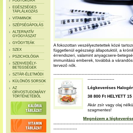
FOGYÓKÚRA
EGÉSZSÉGES
TÁPLÁLKOZÁS
VITAMINOK
SZÉPSÉGÁPOLÁS
ALTERNATÍV
GYÓGYÁSZAT
GYÓGYTEÁK
A fokozottan veszélyeztetettek közé tartoz
SZEX
függetlenül egészségi állapotuktól, a króni
érrendszeri, valamint anyagcsere-betegs
PSZICHOLÓGIA
immunitású emberek, továbbá a várandós 
SZENVEDÉLY-
tervező nők.
BETEGSÉGEK
--------------------------------------------------
SZTÁR-ÉLETMÓDI
------------------
KÜLÖNÖS SORSOK
Légkeveréses Halogén
AZ
ORVOSTUDOMÁNY
38 800 Ft HELYETT 15 
TÖRTÉNETÉBŐL
Akár zsír vagy olaj nélk
szagmentes!
Megnézem a légkeverése
-----------------------------------------------------
----------------