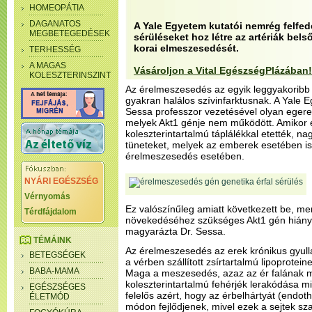
HOMEOPÁTIA
DAGANATOS
A Yale Egyetem kutatói nemrég felfed
MEGBETEGEDÉSEK
sérüléseket hoz létre az artériák belső
korai elmeszesedését.
TERHESSÉG
A MAGAS
Vásároljon a Vital EgészségPlázában!
KOLESZTERINSZINT
Az érelmeszesedés az egyik leggyakoribb 
gyakran halálos szívinfarktusnak. A Yale E
Sessa professzor vezetésével olyan egere
melyek Akt1 génje nem működött. Amikor
koleszterintartalmú táplálékkal etették, 
tüneteket, melyek az emberek esetében i
érelmeszesedés esetében.
NYÁRI EGÉSZSÉG
Vérnyomás
Ez valószínűleg amiatt következett be, me
Térdfájdalom
növekedéséhez szükséges Akt1 gén hiányz
magyarázta Dr. Sessa.
TÉMÁINK
Az érelmeszesedés az erek krónikus gyull
BETEGSÉGEK
a vérben szállított zsírtartalmú lipoprotein
BABA-MAMA
Maga a meszesedés, azaz az ér falának 
koleszterintartalmú fehérjék lerakódása mi
EGÉSZSÉGES
felelős azért, hogy az érbelhártyát (endoth
ÉLETMÓD
módon fejlődjenek, mivel ezek a sejtek s