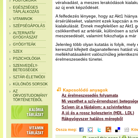
FOGYÓKÚRA
véralvadást, a meszes lerakódások kialak
az új erek képződését.
EGÉSZSÉGES
TÁPLÁLKOZÁS
A felfedezés lényege, hogy az Akt1 hiány
VITAMINOK
érsérüléseket, valamint ezek kapcsán a m
kialakulását. Ennek megfelelően az Akt1 g
SZÉPSÉGÁPOLÁS
csökkentheti az artériák, különösen a szí
ALTERNATÍV
meszesedését, valamint fokozhatja a már ki
GYÓGYÁSZAT
Jelenleg több olyan kutatás is folyik, mel
GYÓGYTEÁK
keresztül kifejtett daganatellenes hatást 
SZEX
mellékhatásaiként valószínűleg jelentkezni
PSZICHOLÓGIA
érelmeszesedés tünetei.
SZENVEDÉLY-
BETEGSÉGEK
SZTÁR-ÉLETMÓDI
KÜLÖNÖS SORSOK
Kapcsolódó anyagok
AZ
Az érelmeszesedés folyamata
ORVOSTUDOMÁNY
TÖRTÉNETÉBŐL
Mi vezethet a szív-érrendszeri betegsé
Szíven üt a fájdalom: a szívinfarktus
A jó és a rossz koleszterin (HDL, LDL)
Rákgyógyszer halálos méregből
Ossza meg:
Köv