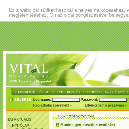
Ez a weboldal sütiket használ a helyes működéséhez, v
megjelenítéséhez. Ön az oldal böngészésével beleegye
2026. Augusztus 07. péntek
:
:
:
:
:
REGISZTRÁCIÓ
FÓRUM
HÍRLEVÉL
KERESŐK
SZAKÉRTŐINK
SZOLGÁLTATÁSA
Username:
Password:
Regisztrálni szeretnék!
Elfelejtettem a jelszavam
VITAL
»
HÍREK ARCHÍVUM
AKTUÁLIS
Mutáns gén pusztítja testünket
NYITÓLAP