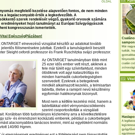
Ajánl
OLDAL
nyomás megfelelő kezelése alapvetően fontos, de nem minden
a a legalacsonyabb érték a legkedvezőbb. A
ökkentő szerek rendelését végző, gyakorló orvosok számára
s eredményeket hozó tanulmányt az Európai Szívgyógyászok
heni kongresszusán ismertették.
 Vital EgészségPlázában!
Csaláno
sampon
t ONTARGET elnevezésű vizsgálat készítői az adatokat tovább
Már nagya
jelentős fölismerésekre jutottak. Ezekről a tanulságokról beszélt
tudták, ho
r Sleight oxfordi professzor és Frank Ruschitzka svájci professzor.
gyorsabban
fényesebb
Az ONTARGET tanulmányban több mint
csalán csö
25 ezer idős ember vett részt, akiknek a
zsírosságá
fele már túlélt egy szívinfarktust, minden
ötödiknek volt agyi katasztrófája és
minden harmadik cukorbetegségben
Vital 
szenvedett. Ezeknek a betegeknek
mindkét alkalmazott kezelés, a telmisartan
tabletta, illetve a ramipril nevű készítmény
egyformán hatékonynak bizonyult.
Most nem a kétféle kezelési mód, hanem a
tablettákkal elért vérnyomáscsökkenés
szerint csoportosították a vizsgálati
ait. Korábban több tudományos közlemény arra a következtetésre
Haslapos
nagy szív- és érrendszeri kockázatú emberek, például a cukorbetegek
A legillat
mást alacsonyabbra tanácsos levinni, mint az egyébként normális
legízletes
artott 140/90 Hgmm.
gyógyfűve
együttesen
j elemzéseinek eredményei ezt a föltételezést nem támasztották