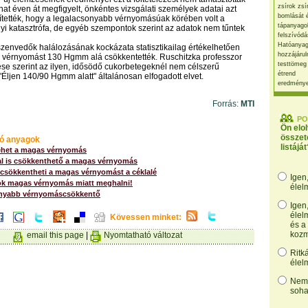
zsírok zsí
hat éven át megfigyelt, önkéntes vizsgálati személyek adatai azt
bomlását 
tették, hogy a legalacsonyabb vérnyomásúak körében volt a
tápanyago
gyi katasztrófa, de egyéb szempontok szerint az adatok nem tűntek
felszívódá
Hatóanyag
zenvedők halálozásának kockázata statisztikailag értékelhetően
hozzájárul
a vérnyomást 130 Hgmm alá csökkentették. Ruschitzka professzor
testtömeg
se szerint az ilyen, idősödő cukorbetegeknél nem célszerű
étrend
z "Éljen 140/90 Hgmm alatt" általánosan elfogadott elvet.
eredmény
Forrás:
MTI
PO
Ön elo
összet
ó anyagok
listáját
lehet a magas vérnyomás
al is csökkenthető a magas vérnyomás
csökkentheti a magas vérnyomást a céklalé
Igen
k magas vérnyomás miatt meghalni!
élel
onyabb vérnyomáscsökkentő
Igen
élel
Kövessen minket:
és a
kozm
email this page
|
Nyomtatható változat
Ritk
élel
Nem,
soha