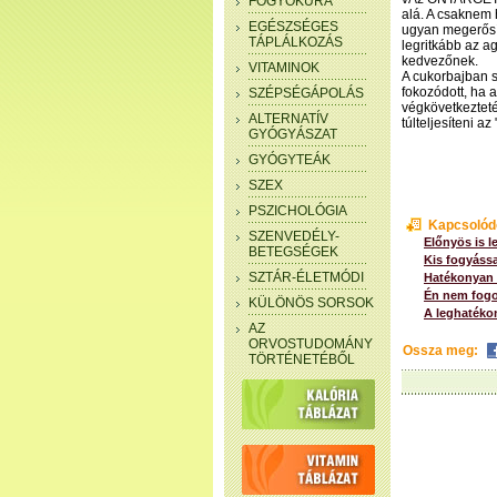
FOGYÓKÚRA
alá. A csaknem 
EGÉSZSÉGES
ugyan megerősí
TÁPLÁLKOZÁS
legritkább az a
kedvezőnek.
VITAMINOK
A cukorbajban s
fokozódott, ha 
SZÉPSÉGÁPOLÁS
végkövetkezteté
ALTERNATÍV
túlteljesíteni a
GYÓGYÁSZAT
GYÓGYTEÁK
SZEX
PSZICHOLÓGIA
Kapcsolód
SZENVEDÉLY-
Előnyös is 
BETEGSÉGEK
Kis fogyáss
SZTÁR-ÉLETMÓDI
Hatékonyan 
Én nem fogo
KÜLÖNÖS SORSOK
A leghaték
AZ
ORVOSTUDOMÁNY
Ossza meg:
TÖRTÉNETÉBŐL