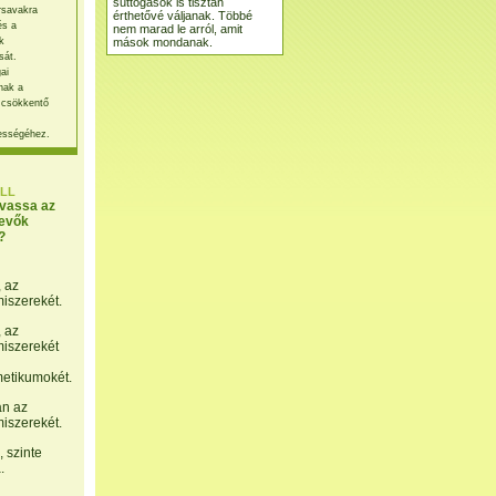
suttogások is tisztán
rsavakra
érthetővé váljanak. Többé
és a
nem marad le arról, amit
mások mondanak.
k
sát.
ai
nak a
 csökkentő
ességéhez.
LL
lvassa az
evők
?
, az
miszerekét.
, az
miszerekét
etikumokét.
án az
miszerekét.
 szinte
.