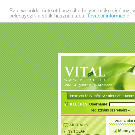
Ez a weboldal sütiket használ a helyes működéséhez, 
beleegyezik a sütik használatába.
További információ
2026. Augusztus 08. szombat
:
:
:
REGISZTRÁCIÓ
FÓRUM
HÍRLEVÉL
KERES
Username:
Regisztrálni szeretnék!
VITAL
»
HÍRE
AKTUÁLIS
Mennyire
NYITÓLAP