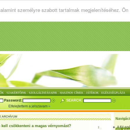
valamint személyre szabott tartalmak megjelenítéséhez. Ön
:
:
:
:
:
ŐK
SZAKÉRTŐINK
SZOLGÁLTATÁSAINK
HASZNOS CÍMEK
JÁTÉKOK
EGÉSZSÉGPLÁZA
Password:
SEARCH:
Elfelejtettem a jelszavam
K ARCHÍVUM
Navigác
 kell csökkenteni a magas vérnyomást?
A fül e
1 .