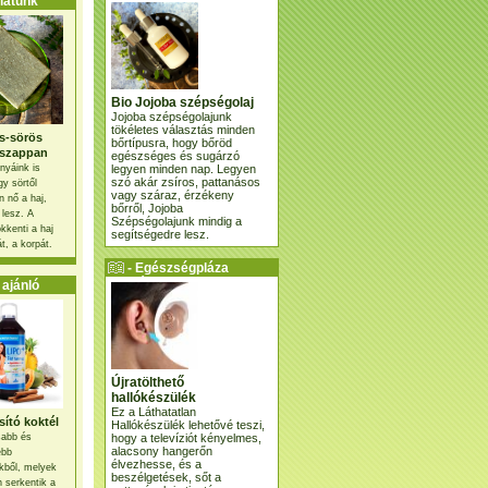
atunk
Bio Jojoba szépségolaj
Jojoba szépségolajunk
tökéletes választás minden
s-sörös
bőrtípusra, hogy bőröd
szappan
egészséges és sugárzó
legyen minden nap. Legyen
nyáink is
szó akár zsíros, pattanásos
gy sörtől
vagy száraz, érzékeny
 nő a haj,
bőrről, Jojoba
 lesz. A
Szépségolajunk mindig a
kkenti a haj
segítségedre lesz.
t, a korpát.
- Egészségpláza
ajánlatunk -
ajánló
Újratölthető
hallókészülék
Ez a Láthatatlan
ító koktél
Hallókészülék lehetővé teszi,
hogy a televíziót kényelmes,
osabb és
alacsony hangerőn
ebb
élvezhesse, és a
kből, melyek
beszélgetések, sőt a
 serkentik a