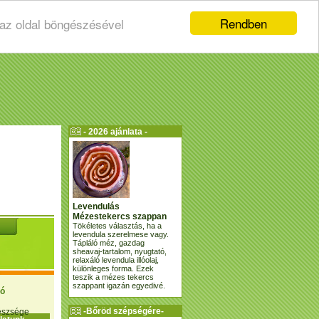
Rendben
 az oldal böngészésével
- 2026 ajánlata -
Levendulás
Mézestekercs szappan
Tökéletes választás, ha a
levendula szerelmese vagy.
Tápláló méz, gazdag
sheavaj-tartalom, nyugtató,
relaxáló levendula illóolaj,
különleges forma. Ezek
teszik a mézes tekercs
szappant igazán egyedivé.
ió
-Bőröd szépségére-
gészsége