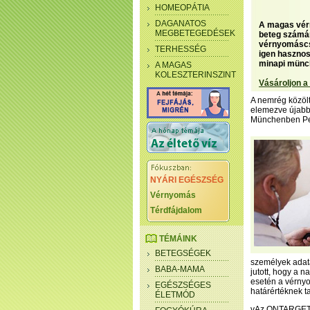
HOMEOPÁTIA
DAGANATOS
A magas vér
MEGBETEGEDÉSEK
beteg számár
vérnyomáscs
TERHESSÉG
igen haszno
minapi münc
A MAGAS
KOLESZTERINSZINT
Vásároljon a
A nemrég közöl
elemezve újabb 
Münchenben Pete
NYÁRI EGÉSZSÉG
Vérnyomás
Térdfájdalom
TÉMÁINK
BETEGSÉGEK
személyek adat
BABA-MAMA
jutott, hogy a 
esetén a vérnyo
EGÉSZSÉGES
határértéknek t
ÉLETMÓD
vAz ONTARGET ú