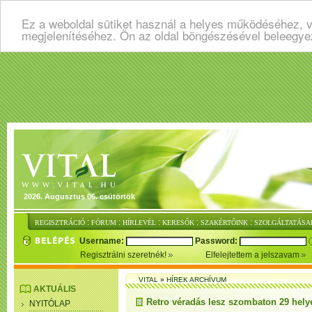
Ez a weboldal sütiket használ a helyes működéséhez, v
megjelenítéséhez. Ön az oldal böngészésével beleegye
2026. Augusztus 06. csütörtök
:
:
:
:
:
REGISZTRÁCIÓ
FÓRUM
HÍRLEVÉL
KERESŐK
SZAKÉRTŐINK
SZOLGÁLTATÁSA
Username:
Password:
Regisztrálni szeretnék!
Elfelejtettem a jelszavam
VITAL
»
HÍREK ARCHÍVUM
AKTUÁLIS
Retro véradás lesz szombaton 29 hely
NYITÓLAP