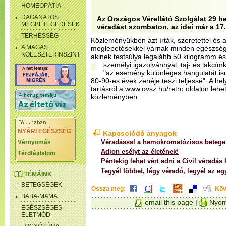
HOMEOPÁTIA
DAGANATOS
Az Országos Vérellátó Szolgálat 29 he
MEGBETEGEDÉSEK
véradást szombaton, az idei már a 17
TERHESSÉG
Közleményükben azt írták, szeretettel é
A MAGAS
meglepetésekkel várnak minden egészséges
KOLESZTERINSZINT
akinek testsúlya legalább 50 kilogramm é
személyi igazolvánnyal, taj- és lakcím
"az esemény különleges hangulatát ism
80-90-es évek zenéje teszi teljessé". A hel
tartásról a www.ovsz.hu/retro oldalon lehet
közleményben.
NYÁRI EGÉSZSÉG
Kapcsolódó anyagok
Véradással a hemokromatózisos betege
Vérnyomás
Adjon esélyt az életének!
Térdfájdalom
Péntekig lehet vért adni a Civil véradás
Tegyél többet, légy véradó, legyél az e
TÉMÁINK
BETEGSÉGEK
Ossza meg:
Köv
BABA-MAMA
email this page
|
Nyom
EGÉSZSÉGES
ÉLETMÓD