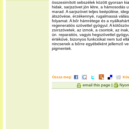
összesimított sebszélek között gyorsan ki
hidak, sarjszövet jön létre, a hámosodás 
marad. A sarjszövet teljes beépülése, ideg
átszövése, érzékennyé, rugalmassá válás
folyamat. A bőr hámrétege és a nyálkahárty
regeneratiós szövettel gyógyul. A kötőszö
zsírszövetek, az izmok, a csontok, az inak, 
ún. reparatiós, vagyis hegszövettel gyógyu
értékűvé, bizonyos funkciókat nem tud ell
nincsenek a bőrre egyébéként jellemző ver
pigmentek.
Ossza meg:
Köv
email this page
|
Nyom