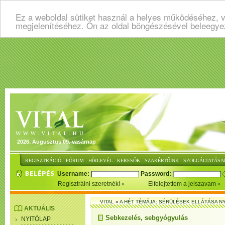
Ez a weboldal sütiket használ a helyes működéséhez, v
megjelenítéséhez. Ön az oldal böngészésével beleegye
2026. Augusztus 09. vasárnap
:
:
:
:
:
REGISZTRÁCIÓ
FÓRUM
HÍRLEVÉL
KERESŐK
SZAKÉRTŐINK
SZOLGÁLTATÁSA
Username:
Password:
Regisztrálni szeretnék!
Elfelejtettem a jelszavam
VITAL
»
A HÉT TÉMÁJA: SÉRÜLÉSEK ELLÁTÁSA 
AKTUÁLIS
Sebkezelés, sebgyógyulás
NYITÓLAP