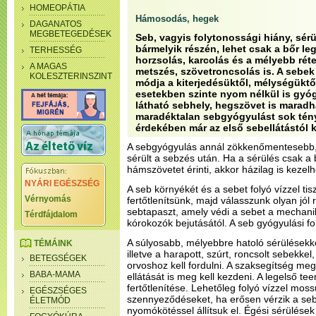
HOMEOPÁTIA
Hámosodás, hegek
DAGANATOS
MEGBETEGEDÉSEK
Seb, vagyis folytonossági hiány, sérü
bármelyik részén, lehet csak a bőr le
TERHESSÉG
horzsolás, karcolás és a mélyebb réte
A MAGAS
metszés, szövetroncsolás is. A sebe
KOLESZTERINSZINT
módja a kiterjedésüktől, mélységükt
esetekben szinte nyom nélkül is gyó
látható sebhely, hegszövet is maradh
maradéktalan sebgyógyulást sok tény
érdekében már az első sebellátástól k
A sebgyógyulás annál zökkenőmentesebb, m
sérült a sebzés után. Ha a sérülés csak a b
hámszövetet érinti, akkor házilag is kezelh
NYÁRI EGÉSZSÉG
A seb környékét és a sebet folyó vízzel ti
Vérnyomás
fertőtlenítsünk, majd válasszunk olyan jól
sebtapaszt, amely védi a sebet a mechanika
Térdfájdalom
kórokozók bejutásától. A seb gyógyulási fo
A súlyosabb, mélyebbre hatoló sérülésekk
TÉMÁINK
illetve a harapott, szúrt, roncsolt sebekke
BETEGSÉGEK
orvoshoz kell fordulni. A szaksegítség m
BABA-MAMA
ellátását is meg kell kezdeni. A legelső te
fertőtlenítése. Lehetőleg folyó vízzel mos
EGÉSZSÉGES
szennyeződéseket, ha erősen vérzik a seb, 
ÉLETMÓD
nyomókötéssel állítsuk el. Égési sérülések