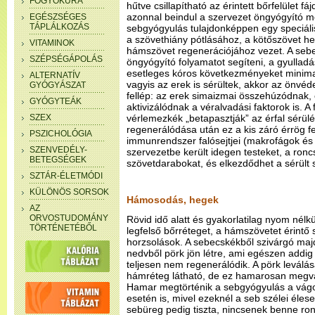
FOGYÓKÚRA
hűtve csillapítható az érintett bőrfelület f
azonnal beindul a szervezet öngyógyító 
EGÉSZSÉGES
TÁPLÁLKOZÁS
sebgyógyulás tulajdonképpen egy speciáli
a szövethiány pótlásához, a kötőszövet 
VITAMINOK
hámszövet regenerációjához vezet. A sebel
SZÉPSÉGÁPOLÁS
öngyógyító folyamatot segíteni, a gyulladás
esetleges kóros következményeket minimali
ALTERNATÍV
vagyis az erek is sérültek, akkor az önvé
GYÓGYÁSZAT
fellép: az erek simaizmai összehúzódnak, e
GYÓGYTEÁK
aktivizálódnak a véralvadási faktorok is. 
SZEX
vérlemezkék „betapasztják” az érfal sérülé
regenerálódása után ez a kis záró érrög f
PSZICHOLÓGIA
immunrendszer falósejtjei (makrofágok és g
SZENVEDÉLY-
szervezetbe került idegen testeket, a roncso
BETEGSÉGEK
szövetdarabokat, és elkezdődhet a sérült 
SZTÁR-ÉLETMÓDI
KÜLÖNÖS SORSOK
Hámosodás, hegek
AZ
ORVOSTUDOMÁNY
Rövid idő alatt és gyakorlatilag nyom nél
TÖRTÉNETÉBŐL
legfelső bőrréteget, a hámszövetet érintő 
horzsolások. A sebecskékből szivárgó ma
nedvből pörk jön létre, ami egészen addig 
teljesen nem regenerálódik. A pörk leválása
hámréteg látható, de ez hamarosan megva
Hamar megtörténik a sebgyógyulás a vágo
esetén is, mivel ezeknél a seb szélei élese
sebüreg pedig tiszta, nincsenek benne ro