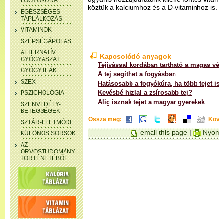
FOGYÓKÚRA
köztük a kalciumhoz és a D-vitaminhoz is.
EGÉSZSÉGES
TÁPLÁLKOZÁS
VITAMINOK
SZÉPSÉGÁPOLÁS
ALTERNATÍV
Kapcsolódó anyagok
GYÓGYÁSZAT
Tejivással kordában tartható a magas 
GYÓGYTEÁK
A tej segíthet a fogyásban
SZEX
Hatásosabb a fogyókúra, ha több tejet i
Kevésbé hizlal a zsírosabb tej?
PSZICHOLÓGIA
Alig isznak tejet a magyar gyerekek
SZENVEDÉLY-
BETEGSÉGEK
Ossza meg:
Köv
SZTÁR-ÉLETMÓDI
email this page
|
Nyom
KÜLÖNÖS SORSOK
AZ
ORVOSTUDOMÁNY
TÖRTÉNETÉBŐL