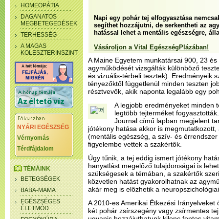
HOMEOPÁTIA
DAGANATOS
Napi egy pohár tej elfogyasztása nemcs
MEGBETEGEDÉSEK
segíthet hozzájutni, de serkentheti az a
hatással lehet a mentális egészségre, áll
TERHESSÉG
A MAGAS
Vásároljon a Vital EgészségPlázában!
KOLESZTERINSZINT
A Maine Egyetem munkatársai 900, 23 és 98
agyműködését vizsgálták különböző tesztek
és vizuális-térbeli tesztek). Eredményeik s
tényezőktől függetlenül minden teszten jo
résztvevők, akik naponta legalább egy pohá
A legjobb eredményeket minden te
legtöbb tejterméket fogyasztották.
Journal című lapban megjelent ta
NYÁRI EGÉSZSÉG
jótékony hatása akkor is megmutatkozott,
(mentális egészség, a szív- és érrendszer 
Vérnyomás
figyelembe vettek a szakértők.
Térdfájdalom
Úgy tűnik, a tej eddig ismert jótékony hatá
hanyatlást megelőző tulajdonságai is lehe
TÉMÁINK
szükségesek a témában, a szakértők szeri
BETEGSÉGEK
közvetlen hatást gyakorolhatnak az agymű
akár meg is előzhetik a neuropszichológiai
BABA-MAMA
EGÉSZSÉGES
A 2010-es Amerikai Étkezési Irányelveket 
ÉLETMÓD
két pohár zsírszegény vagy zsírmentes tej 
ugyanis hozzájuthatunk kilenc fontos vit