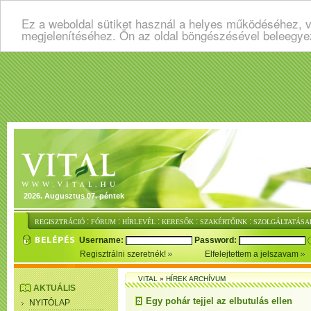
Ez a weboldal sütiket használ a helyes működéséhez, v
megjelenítéséhez. Ön az oldal böngészésével beleegye
2026. Augusztus 07. péntek
:
:
:
:
:
REGISZTRÁCIÓ
FÓRUM
HÍRLEVÉL
KERESŐK
SZAKÉRTŐINK
SZOLGÁLTATÁSA
Username:
Password:
Regisztrálni szeretnék!
Elfelejtettem a jelszavam
VITAL
»
HÍREK ARCHÍVUM
AKTUÁLIS
Egy pohár tejjel az elbutulás ellen
NYITÓLAP