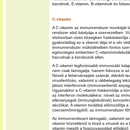
karotinok, E-vitamin, B-vitaminok és folsav
C-vitamin
A C-vitamin az immunrendszer munkáját t
rendszer első bástyája a szervezetben. V
elsősorban vizes közegben hatástalanítja 
gyakorlatilag ez a vitamin látja el a vér vé
immunrendszer működésében fontos szerep
egészséges emberben C-vitaminmolekulákka
harcolnak a kórokozók ellen.
A C-vitamin legfontosabb immunizáló tul
nem csak támogatja, hanem fokozza is a
Növeli a fehérvérsejtek számát, élénkíti t
vírusfertőzés, valamint a rákbetegség le
játszó interferonok (immunserkentő anyago
Ugyanakkor a C-vitamin hatásmódja a kóro
az interferon molekulákéra: növeli az immu
ellenanyagok (immunglobulinok) koncentrác
akcióikat. A vitamin továbbá előmozdítja 
csecsemőmirigyből, az immunrendszer főha
Az immunrendszert támogató, valamint ser
vitamin közvetlenül is küzd a vírusok és a 
vitamin megöli a fogszuvasodást előidéző