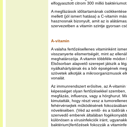
elfogyasztott citrom 300 millió baktériumot
A megfázások időtartamának csökkentése 
mellett (jól ismert hatása) a C-vitamin más
hasznosnak bizonyult, amit az is alátámas
szervezetben a vitamin szintje gyorsan cs
A-vitamin
A valaha fertőzésellenes vitaminként isme
visszanyerte elismertségét, mint az ellená
meghatározója. A vitamin többféle módon
Elsősorban alapvető szerepet játszik a l
nyálkahártyáinak és a bőr épségének megő
szövetek alkotják a mikroorganizmusok el
vonalát.
Az immunrendszert erősítve, az A-vitamin 
képességet olyan fertőzésekkel szemben, 
megfázás, influenza, vagy a hörghurut. Mi
kimutatták, hogy részt vesz a tumorellenes
fehérvérsejtek működésének fokozásában,
növelésében. (Véd az emlő- és a tüdőrák e
szenvedő emberek általában fogékonyabba
különösen a vírusinfekciók iránt, ugyanakk
baktérium)fertőzések fokozzák a vitaminfel