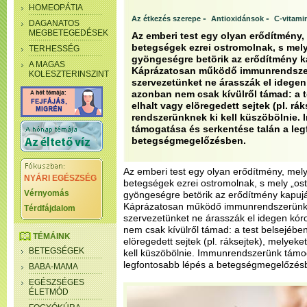
HOMEOPÁTIA
-
-
Az étkezés szerepe
Antioxidánsok
C-vitami
DAGANATOS
MEGBETEGEDÉSEK
Az emberi test egy olyan erődítmény,
betegségek ezrei ostromolnak, s mel
TERHESSÉG
gyöngeségre betörik az erődítmény ka
A MAGAS
Káprázatosan működő immunrendszerü
KOLESZTERINSZINT
szervezetünket ne árasszák el idegen
azonban nem csak kívülről támad: a t
elhalt vagy elöregedett sejtek (pl. rá
rendszerünknek ki kell küszöbölnie
támogatása és serkentése talán a le
betegségmegelőzésben.
Az emberi test egy olyan erődítmény, mely
NYÁRI EGÉSZSÉG
betegségek ezrei ostromolnak, s mely „ost
Vérnyomás
gyöngeségre betörik az erődítmény kapujá
Káprázatosan működő immunrendszerünk b
Térdfájdalom
szervezetünket ne árasszák el idegen kór
nem csak kívülről támad: a test belsejében
TÉMÁINK
elöregedett sejtek (pl. ráksejtek), melyek
BETEGSÉGEK
kell küszöbölnie. Immunrendszerünk támo
legfontosabb lépés a betegségmegelőzés
BABA-MAMA
EGÉSZSÉGES
ÉLETMÓD