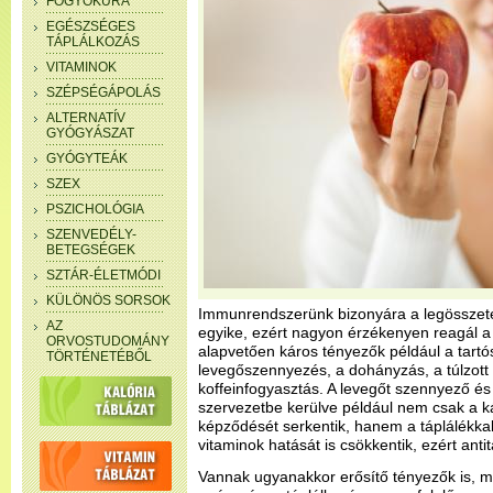
FOGYÓKÚRA
EGÉSZSÉGES
TÁPLÁLKOZÁS
VITAMINOK
SZÉPSÉGÁPOLÁS
ALTERNATÍV
GYÓGYÁSZAT
GYÓGYTEÁK
SZEX
PSZICHOLÓGIA
SZENVEDÉLY-
BETEGSÉGEK
SZTÁR-ÉLETMÓDI
KÜLÖNÖS SORSOK
Immunrendszerünk bizonyára a legösszete
AZ
egyike, ezért nagyon érzékenyen reagál a 
ORVOSTUDOMÁNY
alapvetően káros tényezők például a tartós
TÖRTÉNETÉBŐL
levegőszennyezés, a dohányzás, a túlzott 
koffeinfogyasztás. A levegőt szennyező 
szervezetbe kerülve például nem csak a 
képződését serkentik, hanem a táplálékkal
vitaminok hatását is csökkentik, ezért ant
Vannak ugyanakkor erősítő tényezők is, mint