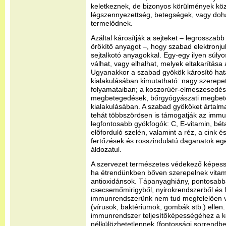
keletkeznek, de bizonyos körülmények közöt
légszennyezettség, betegségek, vagy doh
termelődnek.
Azáltal károsítják a sejteket – legrosszab
örökítő anyagot –, hogy szabad elektronj
sejtalkotó anyagokkal. Egy-egy ilyen súlyos
válhat, vagy elhalhat, melyek eltakarítás
Ugyanakkor a szabad gyökök károsító ha
kialakulásában kimutatható: nagy szerepet
folyamataiban; a koszorúér-elmeszesedés, 
megbetegedések, bőrgyógyászati megbet
kialakulásában. A szabad gyököket ártalma
tehát többszörösen is támogatják az imm
legfontosabb gyökfogók: C, E-vitamin, bé
előforduló szelén, valamint a réz, a cink é
fertőzések és rosszindulatú daganatok e
áldozatul.
A szervezet természetes védekező képess
ha étrendünkben bőven szerepelnek vitami
antioxidánsok. Tápanyaghiány, pontosabb
csecsemőmirigyből, nyirokrendszerből és f
immunrendszerünk nem tud megfelelően v
(vírusok, baktériumok, gombák stb.) ellen.
immunrendszer teljesítőképességéhez a k
nélkülözhetetlennek (fontossági sorrendben