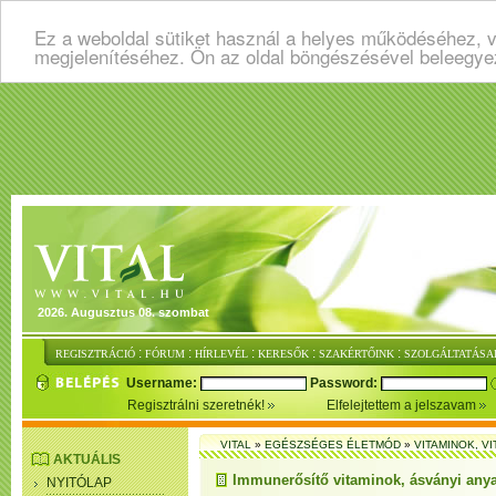
Ez a weboldal sütiket használ a helyes működéséhez, v
megjelenítéséhez. Ön az oldal böngészésével beleegye
2026. Augusztus 08. szombat
:
:
:
:
:
REGISZTRÁCIÓ
FÓRUM
HÍRLEVÉL
KERESŐK
SZAKÉRTŐINK
SZOLGÁLTATÁSA
Username:
Password:
Regisztrálni szeretnék!
Elfelejtettem a jelszavam
VITAL
»
EGÉSZSÉGES ÉLETMÓD
»
VITAMINOK, V
AKTUÁLIS
Immunerősítő vitaminok, ásványi any
NYITÓLAP