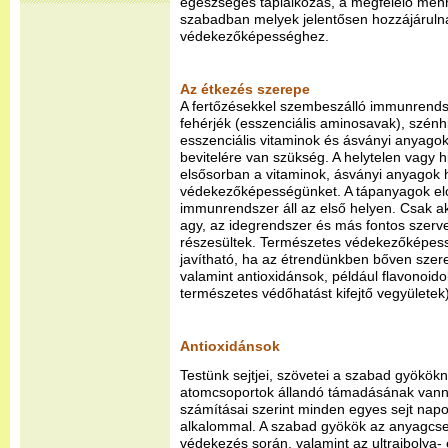
egészséges táplálkozás, a megfelelő men
szabadban melyek jelentősen hozzájárulna
védekezőképességhez.
Az étkezés szerepe
A fertőzésekkel szembeszálló immunrend
fehérjék (esszenciális aminosavak), szénhi
esszenciális vitaminok és ásványi anyagok
bevitelére van szükség. A helytelen vagy 
elsősorban a vitaminok, ásványi anyagok hi
védekezőképességünket. A tápanyagok el
immunrendszer áll az első helyen. Csak a
agy, az idegrendszer és más fontos szerve
részesültek. Természetes védekezőképes
javítható, ha az étrendünkben bőven szere
valamint antioxidánsok, például flavonoi
természetes védőhatást kifejtő vegyületek)
Antioxidánsok
Testünk sejtjei, szövetei a szabad gyökök
atomcsoportok állandó támadásának vanna
számításai szerint minden egyes sejt napo
alkalommal. A szabad gyökök az anyagcser
védekezés során, valamint az ultraibolya