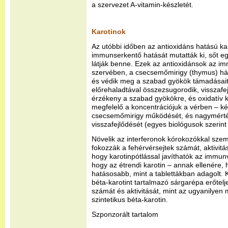
a szervezet A-vitamin-készletét.
Karotinok
Az utóbbi időben az antioxidáns hatású k
immunserkentő hatását mutatták ki, sőt eg
látják benne. Ezek az antioxidánsok az i
szervében, a csecsemőmirigy (thymus) há
és védik meg a szabad gyökök támadásaitól
előrehaladtával összezsugorodik, visszafe
érzékeny a szabad gyökökre, és oxidatív k
megfelelő a koncentrációjuk a vérben – k
csecsemőmirigy működését, és nagymért
visszafejlődését (egyes biológusok szerint 
Növelik az interferonok kórokozókkal sze
fokozzák a fehérvérsejtek számát, aktivitás
hogy karotinpótlással javíthatók az immun
hogy az étrendi karotin – annak ellenére, 
hatásosabb, mint a tablettákban adagolt. K
béta-karotint tartalmazó sárgarépa erőtelj
számát és aktivitását, mint az ugyanilyen
szintetikus béta-karotin.
Szponzorált tartalom