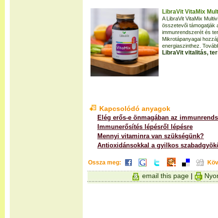
LibraVit VitaMix Mul
A LibraVit VitaMix Mult
összetevői támogatják a
immunrendszerét és terhel
Mikrotápanyagai hozzáj
energiaszinthez. Tovább
LibraVit vitalitás, 
Kapcsolódó anyagok
Elég erős-e önmagában az immunrend
Immunerősítés lépésről lépésre
Mennyi vitaminra van szükségünk?
Antioxidánsokkal a gyilkos szabadgyök
Ossza meg:
Köv
email this page
|
Nyom