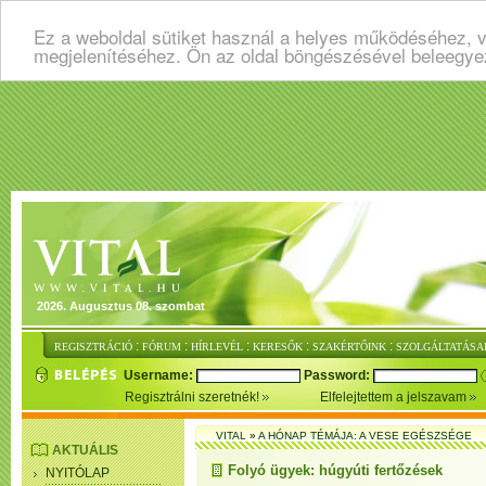
Ez a weboldal sütiket használ a helyes működéséhez, v
megjelenítéséhez. Ön az oldal böngészésével beleegye
2026. Augusztus 08. szombat
:
:
:
:
:
REGISZTRÁCIÓ
FÓRUM
HÍRLEVÉL
KERESŐK
SZAKÉRTŐINK
SZOLGÁLTATÁSA
Username:
Password:
Regisztrálni szeretnék!
Elfelejtettem a jelszavam
VITAL
»
A HÓNAP TÉMÁJA: A VESE EGÉSZSÉGE
AKTUÁLIS
Folyó ügyek: húgyúti fertőzések
NYITÓLAP