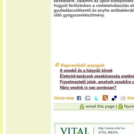
kezelésére, valamint az újbóli kőképződés
húgyúti fertőzésben a vizeletelválasztás e
gyulladáscsökkentő és enyhe antibakteriál
oldó gyógyszerkészítmény.
Kapcsolódó anyagok
A vesekő és a húgyúti kövek
Életmód-tanácsok vesekövesség esetér
Figyelmeztető jelek, amelyek vesekőre 
Hány vesénk is van pontosan?
Ossza meg:
Köv
email this page
|
Nyom