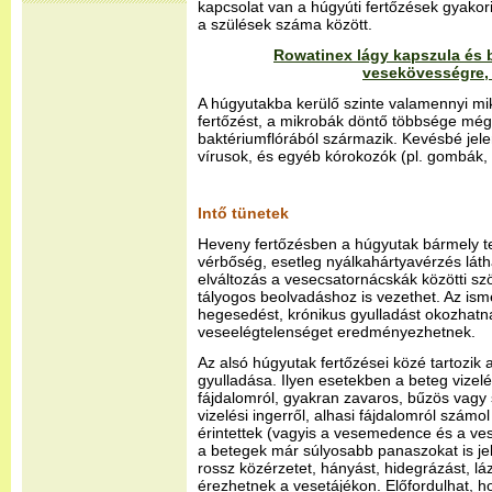
kapcsolat van a húgyúti fertőzések gyakori
a szülések száma között.
Rowatinex lágy kapszula és 
vesekövességre, 
A húgyutakba kerülő szinte valamennyi m
fertőzést, a mikrobák döntő többsége még
baktériumflórából származik. Kevésbé jele
vírusok, és egyéb kórokozók (pl. gombák,
Intő tünetek
Heveny fertőzésben a húgyutak bármely ter
vérbőség, esetleg nyálkahártyavérzés láth
elváltozás a vesecsatornácskák közötti sz
tályogos beolvadáshoz is vezethet. Az ism
hegesedést, krónikus gyulladást okozhat
veseelégtelenséget eredményezhetnek.
Az alsó húgyutak fertőzései közé tartozik
gyulladása. Ilyen esetekben a beteg vizel
fájdalomról, gyakran zavaros, bűzös vagy s
vizelési ingerről, alhasi fájdalomról számo
érintettek (vagyis a vesemedence és a ve
a betegek már súlyosabb panaszokat is jel
rossz közérzetet, hányást, hidegrázást, láz
érezhetnek a vesetájékon. Előfordulhat, ho