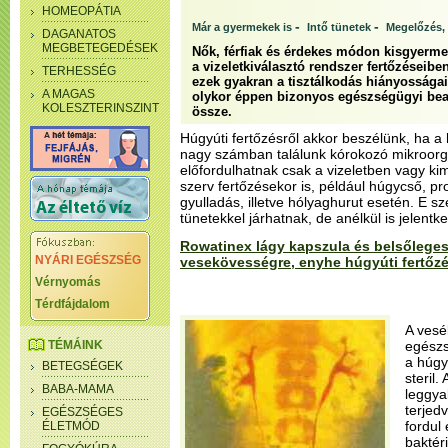
HOMEOPÁTIA
-
-
Már a gyermekek is
Intő tünetek
Megelőzés, 
DAGANATOS
MEGBETEGEDÉSEK
Nők, férfiak és érdekes módon kisgyerme
a vizeletkiválasztó rendszer fertőzéseiben
TERHESSÉG
ezek gyakran a tisztálkodás hiányosságaiva
A MAGAS
olykor éppen bizonyos egészségügyi be
KOLESZTERINSZINT
össze.
Húgyúti fertőzésről akkor beszélünk, ha 
nagy számban találunk kórokozó mikroor
előfordulhatnak csak a vizeletben vagy ki
szerv fertőzésekor is, például húgycső, 
gyulladás, illetve hólyaghurut esetén. E sz
tünetekkel járhatnak, de anélkül is jelentk
Rowatinex lágy kapszula és belsőlege
NYÁRI EGÉSZSÉG
vesekövességre, enyhe húgyúti fertőz
Vérnyomás
Térdfájdalom
A vesék
TÉMÁINK
egészs
a húgy
BETEGSÉGEK
steril
BABA-MAMA
leggyak
terjed
EGÉSZSÉGES
fordul
ÉLETMÓD
baktér