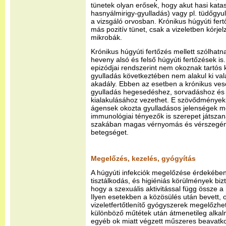
tünetek olyan erősek, hogy akut hasi katas
hasnyálmirigy-gyulladás) vagy pl. tüdőgyul
a vizsgáló orvosban. Krónikus húgyúti fer
más pozitív tünet, csak a vizeletben kórj
mikrobák.
Krónikus húgyúti fertőzés mellett szólhatna
heveny alsó és felső húgyúti fertőzések is. 
epizódjai rendszerint nem okoznak tartós
gyulladás következtében nem alakul ki vala
akadály. Ebben az esetben a krónikus ve
gyulladás hegesedéshez, sorvadáshoz és
kialakulásához vezethet. E szövődmények 
ágensek okozta gyulladásos jelenségek me
immunológiai tényezők is szerepet játszan
szakában magas vérnyomás és vérszegénys
betegséget.
Megelőzés, kezelés, gyógyítás
A húgyúti infekciók megelőzése érdekében
tisztálkodás, és higiéniás körülmények biz
hogy a szexuális aktivitással függ össze a 
Ilyen esetekben a közösülés után bevett, or
vizeletfertőtlenítő gyógyszerek megelőzheti
különböző műtétek után átmenetileg alkal
egyéb ok miatt végzett műszeres beavatko