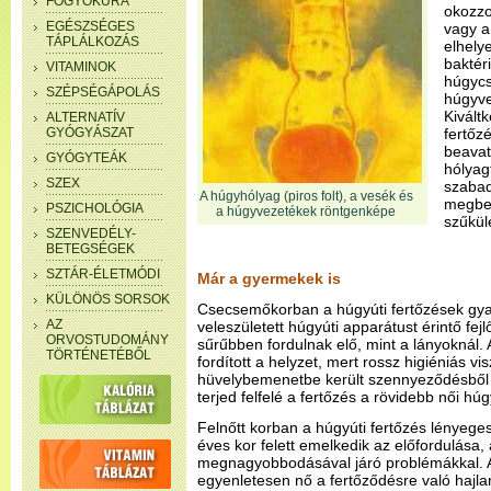
FOGYÓKÚRA
okozzo
EGÉSZSÉGES
vagy a
TÁPLÁLKOZÁS
elhely
baktér
VITAMINOK
húgycs
SZÉPSÉGÁPOLÁS
húgyve
Kivált
ALTERNATÍV
GYÓGYÁSZAT
fertőz
beavat
GYÓGYTEÁK
hólyag
SZEX
szabad
A húgyhólyag (piros folt), a vesék és
megbet
PSZICHOLÓGIA
a húgyvezetékek röntgenképe
szűkül
SZENVEDÉLY-
BETEGSÉGEK
SZTÁR-ÉLETMÓDI
Már a gyermekek is
KÜLÖNÖS SORSOK
Csecsemőkorban a húgyúti fertőzések gyak
AZ
veleszületett húgyúti apparátust érintő fe
ORVOSTUDOMÁNY
sűrűbben fordulnak elő, mint a lányoknál. 
TÖRTÉNETÉBŐL
fordított a helyzet, mert rossz higiéniás v
hüvelybemenetbe került szennyeződésből 
terjed felfelé a fertőzés a rövidebb női hú
Felnőtt korban a húgyúti fertőzés lényeges
éves kor felett emelkedik az előfordulása,
megnagyobbodásával járó problémákkal. A 
egyenletesen nő a fertőződésre való hajla