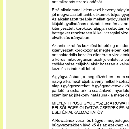
antimikrobás szerek adását.
Első alkalommal jelentkező heveny húgyúti
jól megválasztott antibiotikumok teljes g
Az alkalmazott terápia mellett gyógyulási
kiújuló gyulladásos epizódok esetén az ant
kitenyésztett kórokozó alapján célzottan ke
betegeket részletesen ki kell vizsgálni viz
elváltozás irányában.
Az antimikrobás kezelést lehetőleg minden
kitenyészett kórokozónak megfelelően kell
antibakteriális kezelés ellenére a vizelet
a kóros mikroorganizmusok jelenléte, a b
csökkentése céljából akár hosszan alkalmaz
kezelés is indokolt lehet.
A gyógyulásban, a megelőzésben - nem s
napig alkalmazhatjuk a vény nélkül kapha
alapú gyógyszereket. A gyógynövények köz
párlófű, a cickafark, a csalánlevél, nyárfal
számítanak jótékony hatásúnak a megelőz
MILYEN TÍPUSÚ GYÓGYSZER A ROWATI
BELSŐLEGES OLDATOS CSEPPEK ÉS M
ESETÉN ALKALMAZHATÓ?
A Rowatinex vese- és húgyúti megbeteged
húgyvezetékben lévő kő és az ezekhez ka