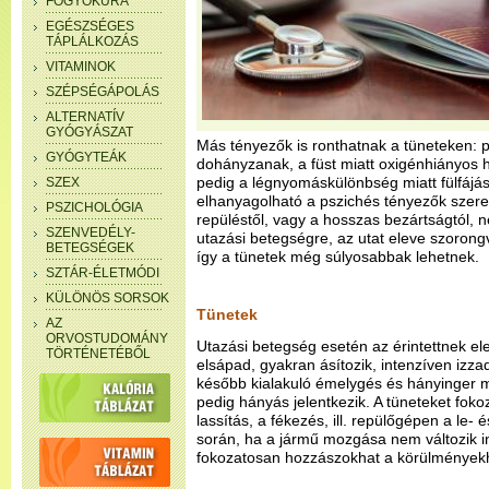
FOGYÓKÚRA
EGÉSZSÉGES
TÁPLÁLKOZÁS
VITAMINOK
SZÉPSÉGÁPOLÁS
ALTERNATÍV
GYÓGYÁSZAT
Más tényezők is ronthatnak a tüneteken: 
GYÓGYTEÁK
dohányzanak, a füst miatt oxigénhiányos he
pedig a légnyomáskülönbség miatt fülfájás
SZEX
elhanyagolható a pszichés tényezők szerep
PSZICHOLÓGIA
repüléstől, vagy a hosszas bezártságtól, 
SZENVEDÉLY-
utazási betegségre, az utat eleve szorong
BETEGSÉGEK
így a tünetek még súlyosabbak lehetnek.
SZTÁR-ÉLETMÓDI
KÜLÖNÖS SORSOK
Tünetek
AZ
ORVOSTUDOMÁNY
Utazási betegség esetén az érintettnek ele
TÖRTÉNETÉBŐL
elsápad, gyakran ásítozik, intenzíven izzad
később kialakuló émelygés és hányinger m
pedig hányás jelentkezik. A tüneteket fokoz
lassítás, a fékezés, ill. repülőgépen a le- 
során, ha a jármű mozgása nem változik in
fokozatosan hozzászokhat a körülményekhe