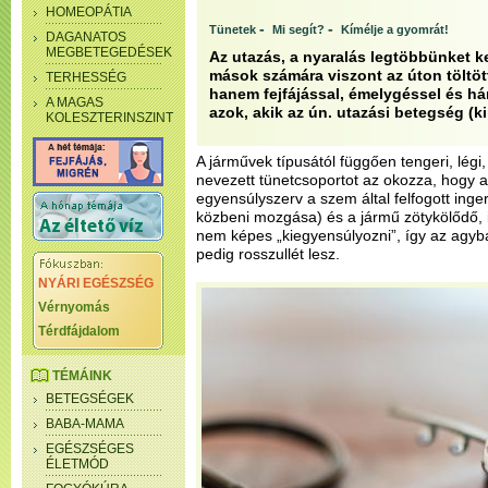
HOMEOPÁTIA
-
-
Tünetek
Mi segít?
Kímélje a gyomrát!
DAGANATOS
MEGBETEGEDÉSEK
Az utazás, a nyaralás legtöbbünket ke
mások számára viszont az úton töltött
TERHESSÉG
hanem fejfájással, émelygéssel és hán
A MAGAS
azok, akik az ún. utazási betegség (k
KOLESZTERINSZINT
A járművek típusától függően tengeri, lég
nevezett tünetcsoportot az okozza, hogy a 
egyensúlyszerv a szem által felfogott inger
közbeni mozgása) és a jármű zötykölődő,
nem képes „kiegyensúlyozni”, így az agy
pedig rosszullét lesz.
NYÁRI EGÉSZSÉG
Vérnyomás
Térdfájdalom
TÉMÁINK
BETEGSÉGEK
BABA-MAMA
EGÉSZSÉGES
ÉLETMÓD