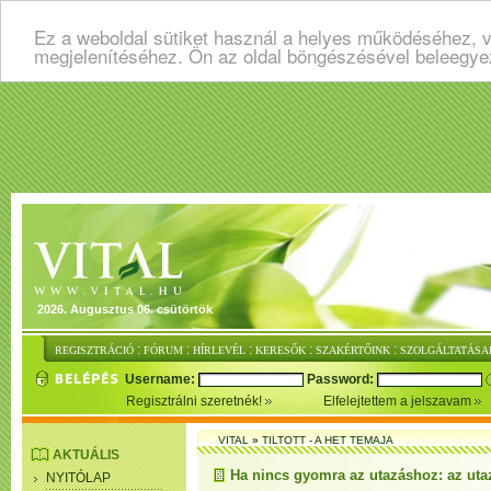
Ez a weboldal sütiket használ a helyes működéséhez, v
megjelenítéséhez. Ön az oldal böngészésével beleegye
2026. Augusztus 06. csütörtök
:
:
:
:
:
REGISZTRÁCIÓ
FÓRUM
HÍRLEVÉL
KERESŐK
SZAKÉRTŐINK
SZOLGÁLTATÁSA
Username:
Password:
Regisztrálni szeretnék!
Elfelejtettem a jelszavam
VITAL
»
TILTOTT - A HET TEMAJA
AKTUÁLIS
Ha nincs gyomra az utazáshoz: az uta
NYITÓLAP