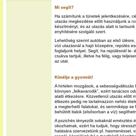
Mi segít?
Ha számítunk a tünetek jelentkezésére, cé
utazás megkezdése előtt használjunk a ro
készítményt, és az utazás alatt is tartsun
enyhítésére szolgáló szert.
Lehetőség szerint autóban az első ülésre,
vízi utazásnál a hajó közepére, repülés es
foglaljunk helyet. Segít, ha repülésnél le-
csukva tartjuk, illetve ha félig, vagy telje
az utat.
Kímélje a gyomrát!
A hirtelen mozgások, a sebességváltozás
könnyen „felkavarodik”, ezért tanácsos odafi
alatti étkezésre. Közvetlenül utazás előtt
étkezés pedig ne tartalmazzon nehéz étele
a megterhelő falatokat, és semmiképp se 
behűtött italok (elsősorban a víz) segíthe
A pszichés tényezők sokaknál emésztési
okozhatnak, ezért ha tudjuk, hogy stress
hatására szervezetünk pl. hasmenéssel, v