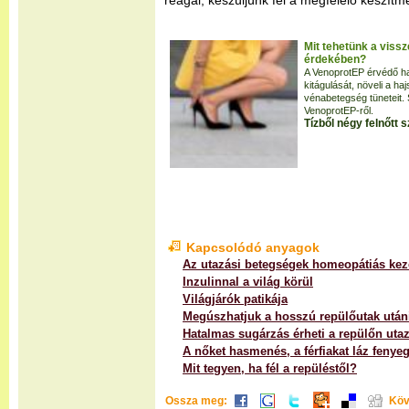
reagál, készüljünk fel a megfelelő készít
Mit tehetünk a vis
érdekében?
A VenoprotEP érvédő ha
kitágulását, növeli a hajs
vénabetegség tüneteit.
VenoprotEP-ről.
Tízből négy felnőtt
Kapcsolódó anyagok
Az utazási betegségek homeopátiás kez
Inzulinnal a világ körül
Világjárók patikája
Megúszhatjuk a hosszú repülőutak után
Hatalmas sugárzás érheti a repülőn uta
A nőket hasmenés, a férfiakat láz fenyeg
Mit tegyen, ha fél a repüléstől?
Ossza meg:
Köv