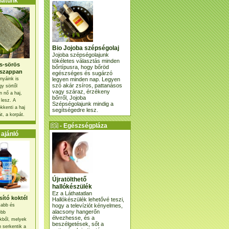
atunk
Bio Jojoba szépségolaj
Jojoba szépségolajunk
tökéletes választás minden
s-sörös
bőrtípusra, hogy bőröd
szappan
egészséges és sugárzó
legyen minden nap. Legyen
nyáink is
szó akár zsíros, pattanásos
gy sörtől
vagy száraz, érzékeny
 nő a haj,
bőrről, Jojoba
 lesz. A
Szépségolajunk mindig a
kkenti a haj
segítségedre lesz.
t, a korpát.
- Egészségpláza
ajánlatunk -
ajánló
Újratölthető
hallókészülék
Ez a Láthatatlan
ító koktél
Hallókészülék lehetővé teszi,
hogy a televíziót kényelmes,
osabb és
alacsony hangerőn
ebb
élvezhesse, és a
kből, melyek
beszélgetések, sőt a
 serkentik a