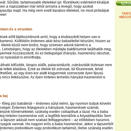
eát. Sűrűbb, tartalmasabb ételekkel (pl. főzelékek) esténként kínáljuk
ben a napszakban már lehűl annyira a levegő, hogy azokat
yasztja majd. Ha még nem evett darabos ételeket, ne most próbáljuk
TART
vele!
MEGOS
mben és a strandon
ések előtt tájékozódnunk arról, hogy a kiválasztott helyen van-e
bamenü. Külföldön érdemes akár kész babaétellel készülni, hiszen az
ó ételek közül nem biztos, hogy szívesen adunk bármit is a
 Lehetséges, hogy az ételekben másfajta baktériumok találhatók meg,
gyermek hozzászokott, és ez betegséget (hányás, hasmenés) okozhat,
z nyaralást is elronthatja.
lálható kifőzdék, lángos sütők, palacsintázók, cukrászdák biztosan nem
lettek kitalálva. Ezek az ételek túl zsírosak, túl fűszeresek, tehát
etőek, az egy éves kor alatti kisgyermek szervezete ilyen típusú
nincs felkészülve. Az ilyen hirtelen terhelés hányást-hasmenést is
a baj
– főleg pici babáknál – érdemes súlyt mérni, így nyomon tudjuk követni
teséget. Érdemes feljegyezni a hányások, hasmenések számát,
rjünk hőmérsékletet, szükség esetén csillapítsuk a lázat. Ha a baba
leg hirtelen hasmenése volt, a legfőbb teendőnk a folyadékpótlás Sem
 a tápszer adását nem szabad felfüggeszteni – az előbbiben hasznos
nyagok vannak. Ha nagyon erős a baba hasmenése, akkor a tápszerből
demes prebiotikum vagy probiotikum tartalmút, illetve szükség esetén