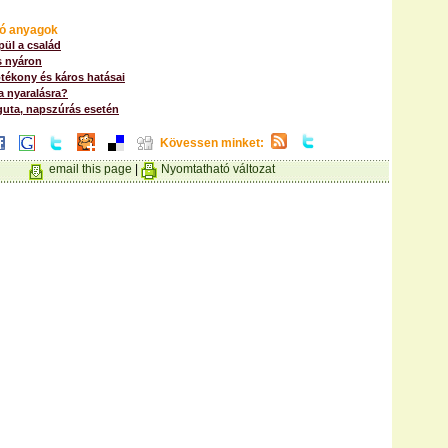
ó anyagok
pül a család
s nyáron
tékony és káros hatásai
a nyaralásra?
uta, napszúrás esetén
Kövessen minket:
email this page
|
Nyomtatható változat