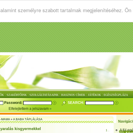
valamint személyre szabott tartalmak megjelenítéséhez. Ön
:
:
:
:
:
ŐK
SZAKÉRTŐINK
SZOLGÁLTATÁSAINK
HASZNOS CÍMEK
JÁTÉKOK
EGÉSZSÉGPLÁZA
Password:
SEARCH:
Elfelejtettem a jelszavam
-MAMA
»
A BABA TÁPLÁLÁSA
Navigác
nyaralás kisgyermekkel
A fül e
1 .