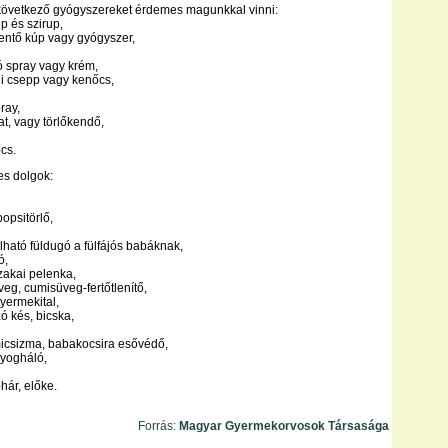
 következő gyógyszereket érdemes magunkkal vinni:
úp és szirup,
entő kúp vagy gyógyszer,
ó spray vagy krém,
eni csepp vagy kenőcs,
ray,
dat, vagy törlőkendő,
cs.
s dolgok:
opsitörlő,
lható füldugó a fülfájós babáknak,
ó,
szakai pelenka,
veg, cumisüveg-fertőtlenítő,
yermekital,
 kés, bicska,
micsizma, babakocsira esővédő,
nyogháló,
ohár, előke.
Forrás:
Magyar Gyermekorvosok Társasága