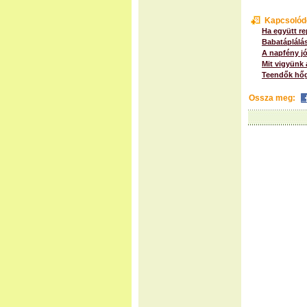
Kapcsolód
Ha együtt re
Babatáplálá
A napfény jó
Mit vigyünk 
Teendők hőg
Ossza meg: