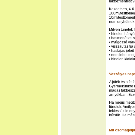
laktózmentest v
Kezdetben, 4-6 
100ml/testtömeg
10ml/testtömeg
nem enyhülnek a
Milyen tünetek f
• hirtelen hányá
• hasmenéses sz
• nyűgössé váli
• visszautasítja 
• hasfájás jeleit
• nem lehet megn
• hirtelen kiala
Veszélyes nap
A játék és a fe
Gyermekünkre m
magas faktorszá
árnyékban. Ezze
Ha mégis megtör
tünetek. Amilye
fektessük le eny
hűtsük. Ha másn
Mit csomagolju