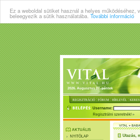
Ez a weboldal sütiket használ a helyes működéséhez, 
beleegyezik a sütik használatába.
További információ
2026. Augusztus 07. péntek
:
:
:
REGISZTRÁCIÓ
FÓRUM
HÍRLEVÉL
KERES
Username:
Regisztrálni szeretnék!
VITAL
»
BABA
AKTUÁLIS
Utazás, 
NYITÓLAP