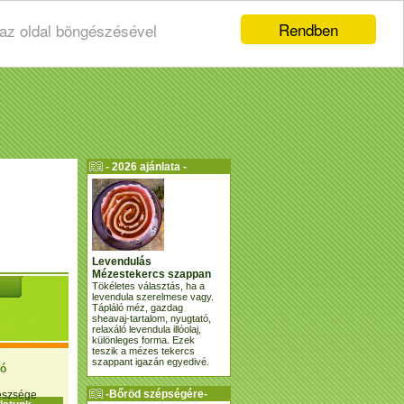
Rendben
 az oldal böngészésével
- 2026 ajánlata -
Levendulás
Mézestekercs szappan
Tökéletes választás, ha a
levendula szerelmese vagy.
Tápláló méz, gazdag
sheavaj-tartalom, nyugtató,
relaxáló levendula illóolaj,
különleges forma. Ezek
teszik a mézes tekercs
szappant igazán egyedivé.
ió
-Bőröd szépségére-
gészsége