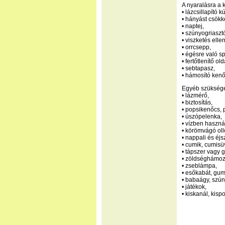
A nyaralásra a
• lázcsillapító k
• hányást csökk
• naptej,
• szúnyogriaszt
• viszketés ell
• orrcsepp,
• égésre való sp
• fertőtlenítő ol
• sebtapasz,
• hámosító kenő
Egyéb szüksége
• lázmérő,
• biztosítás,
• popsikenőcs, p
• úszópelenka,
• vízben haszná
• körömvágó oll
• nappali és éj
• cumik, cumisü
• tápszer vagy g
• zöldséghámozó
• zseblámpa,
• esőkabát, gu
• babaágy, szú
• játékok,
• kiskanál, kisp