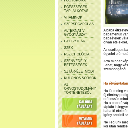
FOGYÓKÚRA
EGÉSZSÉGES
TÁPLÁLKOZÁS
VITAMINOK
SZÉPSÉGÁPOLÁS
A baba étkeztet
ALTERNATÍV
babamenük vanna
GYÓGYÁSZAT
babaételek vála
GYÓGYTEÁK
olyan ételekkel,
SZEX
Az esetleges ba
ügyelet elérhet
PSZICHOLÓGIA
SZENVEDÉLY-
Arra mindenképp
BETEGSÉGEK
Lehet, hogy kés
szempontjából.
SZTÁR-ÉLETMÓDI
KÜLÖNÖS SORSOK
Ha étvágytalan
AZ
ORVOSTUDOMÁNY
Ha túl meleg van
TÖRTÉNETÉBŐL
új élmény pedig
erőltessük mind
Ha a baba étvág
tápláló is legy
baba fő étele é
igény szerinti 
Ne ijedjünk meg
kor után rendsz