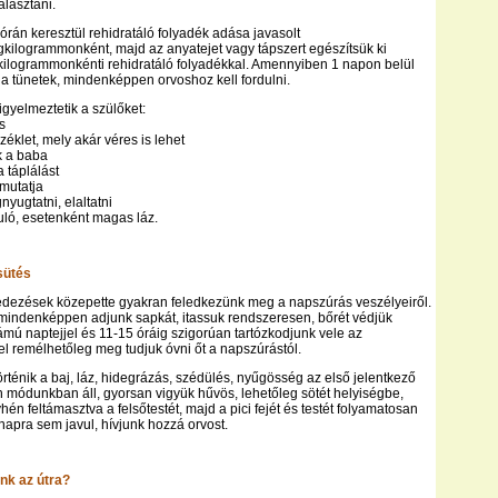
álasztani.
órán keresztül rehidratáló folyadék adása javasolt
kilogrammonként, majd az anyatejet vagy tápszert egészítsük ki
kilogrammonkénti rehidratáló folyadékkal. Amennyiben 1 napon belül
 tünetek, mindenképpen orvoshoz kell fordulni.
igyelmeztetik a szülőket:
s
éklet, mely akár véres is lehet
k a baba
a táplálást
 mutatja
yugtatni, elaltatni
kuló, esetenként magas láz.
sütés
lfedezések közepette gyakran feledkezünk meg a napszúrás veszélyeiről.
indenképpen adjunk sapkát, itassuk rendszeresen, bőrét védjük
mú naptejjel és 11-15 óráig szigorúan tartózkodjunk vele az
l remélhetőleg meg tudjuk óvni őt a napszúrástól.
ténik a baj, láz, hidegrázás, szédülés, nyűgösség az első jelentkező
n módunkban áll, gyorsan vigyük hűvös, lehetőleg sötét helyiségbe,
hén feltámasztva a felsőtestét, majd a pici fejét és testét folyamatosan
apra sem javul, hívjunk hozzá orvost.
nk az útra?