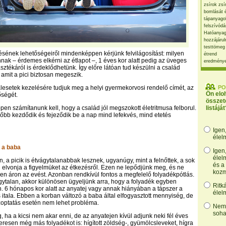
zsírok zsí
bomlását 
tápanyago
felszívódá
Hatóanyag
hozzájárul
testtömeg
ésének lehetőségeiről mindenképpen kérjünk felvilágosítást: milyen
étrend
k – érdemes elkérni az étlapot –, 1 éves kor alatt pedig az üveges
eredmény
sztékáról is érdeklődhetünk. Így előre látóan tud készülni a család
 amit a pici biztosan megeszik.
lesetek kezelésére tudjuk meg a helyi gyermekorvosi rendelő címét, az
PO
Ön elo
őségét.
összet
en számítanunk kell, hogy a család jól megszokott életritmusa felborul.
listáját
őbb kezdődik és fejeződik be a nap mind lefekvés, mind etetés
Igen
élel
 a baba
Igen
élel
, a picik is étvágytalanabbak lesznek, ugyanúgy, mint a felnőttek, a sok
és a
 elvonja a figyelmüket az étkezésről. Ezen ne lepődjünk meg, és ne
kozm
en áron az evést. Azonban rendkívül fontos a megfelelő folyadékpótlás.
ytalan, akkor különösen ügyeljünk arra, hogy a folyadék egyben
Ritk
en. 6 hónapos kor alatt az anyatej vagy annak hiányában a tápszer a
élel
s itala. Ebben a korban változó a baba által elfogyasztott mennyiség, de
szoptatás esetén nem lehet probléma.
Nem,
soha
, ha a kicsi nem akar enni, de az anyatejen kívül adjunk neki fél éves
eresen még más folyadékot is: hígított zöldség-, gyümölcsleveket, hígra