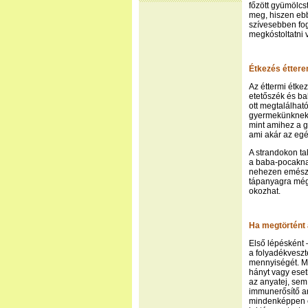
főzött gyümölcst
meg, hiszen eb
szívesebben fog
megkóstoltatni 
Étkezés éttere
Az éttermi étkez
etetőszék és ba
ott megtalálhat
gyermekünknek.
mint amihez a 
ami akár az egés
A strandokon ta
a baba-pocaknak 
nehezen emészth
tápanyagra még 
okozhat.
Ha megtörtént 
Első lépésként 
a folyadékvesz
mennyiségét. Mé
hányt vagy eset
az anyatej, sem
immunerősítő a
mindenképpen ér