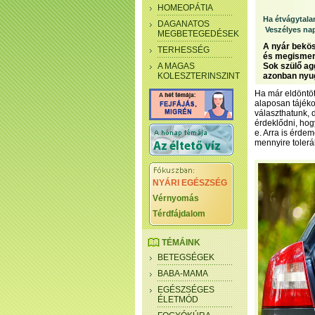
HOMEOPÁTIA
Ha étvágytala
DAGANATOS
Veszélyes na
MEGBETEGEDÉSEK
A nyár bekös
TERHESSÉG
és megismert
A MAGAS
Sok szülő ag
KOLESZTERINSZINT
azonban nyu
Ha már eldöntöt
alaposan tájéko
választhatunk, 
érdeklődni, hogy
e. Arra is érde
mennyire tolerál
NYÁRI EGÉSZSÉG
Vérnyomás
Térdfájdalom
TÉMÁINK
BETEGSÉGEK
BABA-MAMA
EGÉSZSÉGES
ÉLETMÓD