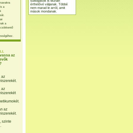
suttogások is tisztán
rsavakra
érthetővé váljanak. Többé
és a
nem marad le arról, amit
mások mondanak.
k
sát.
ai
nak a
 csökkentő
ességéhez.
LL
lvassa az
evők
?
, az
miszerekét.
, az
miszerekét
etikumokét.
án az
miszerekét.
 szinte
.