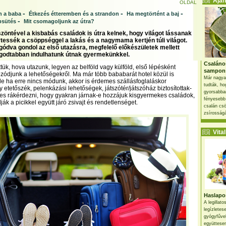
Ajánl
OLDAL
-
-
-
n a baba
Étkezés étteremben és a strandon
Ha megtörtént a baj
-
psütés
Mit csomagoljunk az útra?
zöntével a kisbabás családok is útra kelnek, hogy világot lássanak
essék a csöppséggel a lakás és a nagymama kertjén túli világot.
gódva gondol az első utazásra, megfelelő előkészületek mellett
godtabban indulhatunk útnak gyermekünkkel.
Csaláno
tük, hova utazunk, legyen az belföld vagy külföld, első lépésként
sampon
zódjunk a lehetőségekről. Ma már több bababarát hotel közül is
Már nagya
de ha erre nincs módunk, akkor is érdemes szállásfoglaláskor
tudták, ho
 etetőszék, pelenkázási lehetőségek, játszótér/játszóház biztosítottak-
gyorsabban
mes rákérdezni, hogy gyakran járnak-e hozzájuk kisgyermekes családok,
fényesebb
ják a picikkel együtt járó zsivajt és rendetlenséget.
csalán csö
zsírosságá
Vital 
Haslapos
A legillat
legízletes
gyógyfűve
együttesen