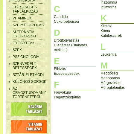
FOGYÓKÚRA
Inszomnia
C
EGÉSZSÉGES
Intimtorna
TÁPLÁLKOZÁS
K
Candida
VITAMINOK
Cukorbetegség
SZÉPSÉGÁPOLÁS
Klimax
D
Kóma
ALTERNATÍV
Kábítószerek
GYÓGYÁSZAT
Drogfogyasztás
GYÓGYTEÁK
L
Diabétesz (Diabetes
SZEX
mellitus)
Leukémia
PSZICHOLÓGIA
E
M
SZENVEDÉLY-
BETEGSÉGEK
Elhízás
Meddőség
Epebetegségek
SZTÁR-ÉLETMÓDI
Menopausa
KÜLÖNÖS SORSOK
F
Mérgezések
Méregtelenítés
AZ
Fogyókúra
ORVOSTUDOMÁNY
TÖRTÉNETÉBŐL
Fogamzásgátlás