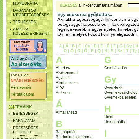
HOMEOPÁTIA
KERESÉS
a linkcentrum tartalmában:
DAGANATOS
Egy csokorba gyűjtöttük...
MEGBETEGEDÉSEK
A vital.hu Egészségügyi linkcentruma egé
TERHESSÉG
betegséggel kapcsolatos linkek válogatott
legérdekesebb magyar nyelvű linkeket gy
A MAGAS
KOLESZTERINSZINT
Önnek, melyek között könnyű eligazodni.
A
|
Á
|
B
|
C
|
Cs
|
D
|
E
|
É
|
F
|
G
|
Gy
|
H
O
|
Ó
|
Ö
|
Ő
|
P
|
Q
|
R
|
S
|
Sz
|
T
|
Ty
A
G
Abortusz
Gombásodás
Alvászavarok
Gy
Agyhalál
NYÁRI EGÉSZSÉG
Alkoholizmus
Vérnyomás
Gyógyteák
AIDS
Gyermekpszichológi
Autizmus
Térdfájdalom
Gyermekbalesetek
Á
H
TÉMÁINK
Álmatlanság
BETEGSÉGEK
Halál
BABA-MAMA
B
Homeopátia
EGÉSZSÉGES
I
Babaápolás
ÉLETMÓD
Borderline-szindróma