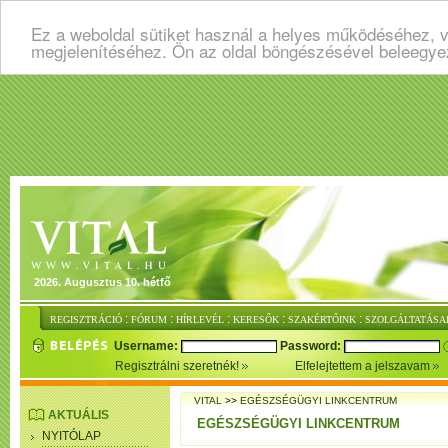
Ez a weboldal sütiket használ a helyes működéséhez, v
megjelenítéséhez. Ön az oldal böngészésével beleegye
2026. Augusztus 10. hétfő
:
:
:
:
:
REGISZTRÁCIÓ
FÓRUM
HÍRLEVÉL
KERESŐK
SZAKÉRTŐINK
SZOLGÁLTATÁSA
Username:
Password:
Regisztrálni szeretnék!
Elfelejtettem a jelszavam
VITAL
>>
EGÉSZSÉGÜGYI LINKCENTRUM
AKTUÁLIS
EGÉSZSÉGÜGYI LINKCENTRUM
NYITÓLAP