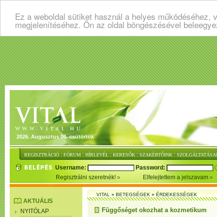
Ez a weboldal sütiket használ a helyes működéséhez, v
megjelenítéséhez. Ön az oldal böngészésével beleegye
2026. Augusztus 06. csütörtök
:
:
:
:
:
REGISZTRÁCIÓ
FÓRUM
HÍRLEVÉL
KERESŐK
SZAKÉRTŐINK
SZOLGÁLTATÁSA
Username:
Password:
Regisztrálni szeretnék!
Elfelejtettem a jelszavam
VITAL
»
BETEGSÉGEK
»
ÉRDEKESSÉGEK
AKTUÁLIS
Függőséget okozhat a kozmetikum
NYITÓLAP