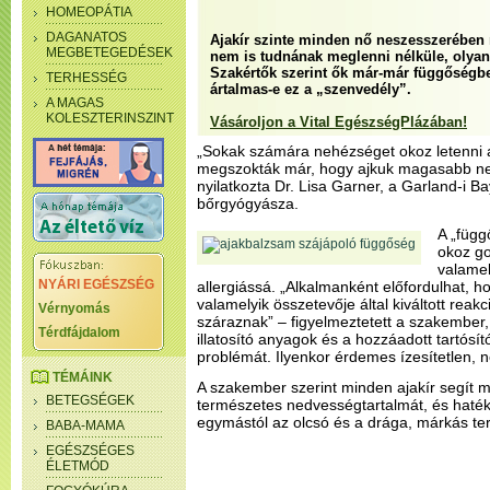
HOMEOPÁTIA
DAGANATOS
Ajakír szinte minden nő neszesszerében 
MEGBETEGEDÉSEK
nem is tudnának meglenni nélküle, olyan
Szakértők szerint ők már-már függőségb
TERHESSÉG
ártalmas-e ez a „szenvedély”.
A MAGAS
KOLESZTERINSZINT
Vásároljon a Vital EgészségPlázában!
„Sokak számára nehézséget okoz letenni a 
megszokták már, hogy ajkuk magasabb ne
nyilatkozta Dr. Lisa Garner, a Garland-i 
bőrgyógyásza.
A „füg
okoz go
valame
NYÁRI EGÉSZSÉG
allergiássá. „Alkalmanként előfordulhat, 
valamelyik összetevője által kiváltott reak
Vérnyomás
száraznak” – figyelmeztetett a szakember, a
Térdfájdalom
illatosító anyagok és a hozzáadott tartósí
problémát. Ilyenkor érdemes ízesítetlen, nem
TÉMÁINK
A szakember szerint minden ajakír segít m
BETEGSÉGEK
természetes nedvességtartalmát, és hat
egymástól az olcsó és a drága, márkás te
BABA-MAMA
EGÉSZSÉGES
ÉLETMÓD