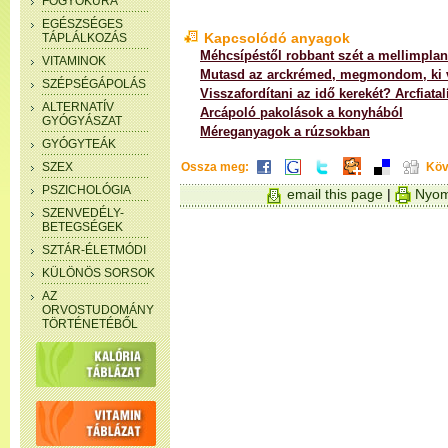
FOGYÓKÚRA
EGÉSZSÉGES
Kapcsolódó anyagok
TÁPLÁLKOZÁS
Méhcsípéstől robbant szét a mellimpla
VITAMINOK
Mutasd az arckrémed, megmondom, ki 
SZÉPSÉGÁPOLÁS
Visszafordítani az idő kerekét? Arcfiatal
ALTERNATÍV
Arcápoló pakolások a konyhából
GYÓGYÁSZAT
Méreganyagok a rúzsokban
GYÓGYTEÁK
SZEX
Ossza meg:
Köv
PSZICHOLÓGIA
email this page
|
Nyom
SZENVEDÉLY-
BETEGSÉGEK
SZTÁR-ÉLETMÓDI
KÜLÖNÖS SORSOK
AZ
ORVOSTUDOMÁNY
TÖRTÉNETÉBŐL