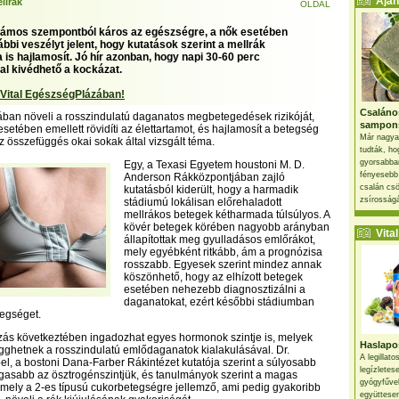
Ajánl
llrák
OLDAL
zámos szempontból káros az egészségre, a nők esetében
bbi veszélyt jelent, hogy kutatások szerint a mellrák
 is hajlamosít. Jó hír azonban, hogy napi 30-60 perc
l kivédhető a kockázat.
 Vital EgészségPlázában!
Csaláno
lában növeli a rosszindulatú daganatos megbetegedések rizikóját,
sampon
setében emellett rövidíti az élettartamot, és hajlamosít a betegség
Már nagya
Az összefüggés okai sokak által vizsgált téma.
tudták, ho
gyorsabban
Egy, a Texasi Egyetem houstoni M. D.
fényesebb
Anderson Rákközpontjában zajló
csalán csö
kutatásból kiderült, hogy a harmadik
zsírosságá
stádiumú lokálisan előrehaladott
mellrákos betegek kétharmada túlsúlyos. A
kövér betegek körében nagyobb arányban
Vital 
állapítottak meg gyulladásos emlőrákot,
mely egyébként ritkább, ám a prognózisa
rosszabb. Egyesek szerint mindez annak
köszönhető, hogy az elhízott betegek
esetében nehezebb diagnosztizálni a
daganatokat, ezért későbbi stádiumban
tegséget.
ízás következtében ingadozhat egyes hormonok szintje is, melyek
Haslapos
gghetnek a rosszindulatú emlődaganatok kialakulásával. Dr.
A legillat
ibel, a bostoni Dana-Farber Rákintézet kutatója szerint a súlyosabb
legízletes
asabb az ösztrogénszintjük, és tanulmányok szerint a magas
gyógyfűve
 – mely a 2-es típusú cukorbetegségre jellemző, ami pedig gyakoribb
együttesen