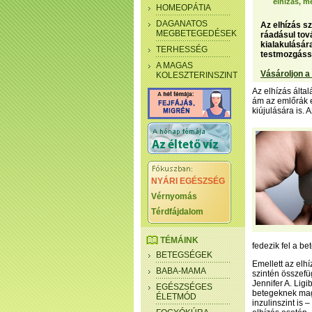
elhízás, me
HOMEOPÁTIA
DAGANATOS
Az elhízás s
MEGBETEGEDÉSEK
ráadásul tová
kialakulására
TERHESSÉG
testmozgássa
A MAGAS
Vásároljon a
KOLESZTERINSZINT
Az elhízás álta
ám az emlőrák e
kiújulására is. 
NYÁRI EGÉSZSÉG
Vérnyomás
Térdfájdalom
TÉMÁINK
fedezik fel a be
BETEGSÉGEK
Emellett az elh
BABA-MAMA
szintén összefü
Jennifer A. Lig
EGÉSZSÉGES
betegeknek mag
ÉLETMÓD
inzulinszint is