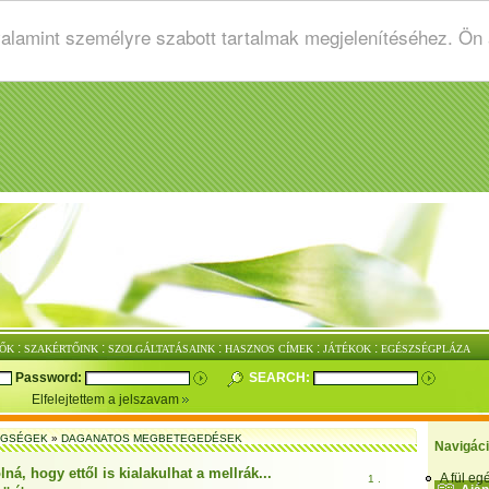
valamint személyre szabott tartalmak megjelenítéséhez. Ön
:
:
:
:
:
ŐK
SZAKÉRTŐINK
SZOLGÁLTATÁSAINK
HASZNOS CÍMEK
JÁTÉKOK
EGÉSZSÉGPLÁZA
Password:
SEARCH:
Elfelejtettem a jelszavam
EGSÉGEK
»
DAGANATOS MEGBETEGEDÉSEK
Navigác
ná, hogy ettől is kialakulhat a mellrák...
A fül e
1 .