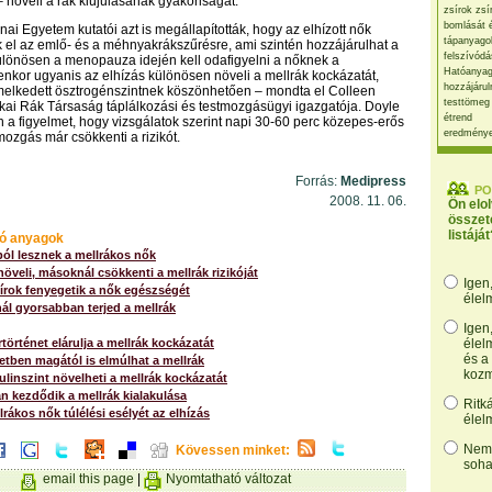
– növeli a rák kiújulásának gyakoriságát.
zsírok zsí
bomlását 
ai Egyetem kutatói azt is megállapították, hogy az elhízott nők
tápanyago
k el az emlő- és a méhnyakrákszűrésre, ami szintén hozzájárulhat a
felszívódá
lönösen a menopauza idején kell odafigyelni a nőknek a
Hatóanyag
lyenkor ugyanis az elhízás különösen növeli a mellrák kockázatát,
hozzájárul
melkedett ösztrogénszintnek köszönhetően – mondta el Colleen
testtömeg
kai Rák Társaság táplálkozási és testmozgásügyi igazgatója. Doyle
étrend
n a figyelmet, hogy vizsgálatok szerint napi 30-60 perc közepes-erős
eredmény
mozgás már csökkenti a rizikót.
Forrás:
Medipress
PO
2008. 11. 06.
Ön elo
összet
listáját
ó anyagok
ól lesznek a mellrákos nők
öveli, másoknál csökkenti a mellrák rizikóját
Igen
írok fenyegetik a nők egészségét
élel
ál gyorsabban terjed a mellrák
Igen
rtörténet elárulja a mellrák kockázatát
élel
és a
tben magától is elmúlhat a mellrák
kozm
linszint növelheti a mellrák kockázatát
 kezdődik a mellrák kialakulása
Ritk
lrákos nők túlélési esélyét az elhízás
élel
Nem,
Kövessen minket:
soha
email this page
|
Nyomtatható változat