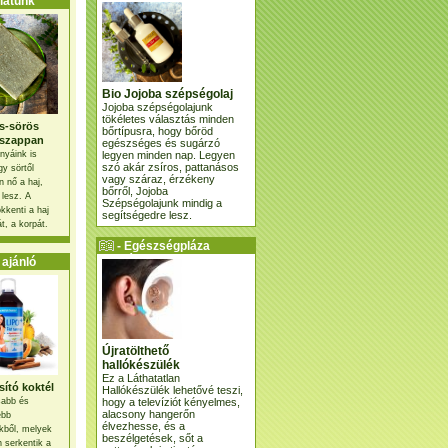
atunk
Bio Jojoba szépségolaj
Jojoba szépségolajunk
tökéletes választás minden
s-sörös
bőrtípusra, hogy bőröd
szappan
egészséges és sugárzó
legyen minden nap. Legyen
nyáink is
szó akár zsíros, pattanásos
gy sörtől
vagy száraz, érzékeny
 nő a haj,
bőrről, Jojoba
 lesz. A
Szépségolajunk mindig a
kkenti a haj
segítségedre lesz.
t, a korpát.
- Egészségpláza
ajánlatunk -
ajánló
Újratölthető
hallókészülék
Ez a Láthatatlan
ító koktél
Hallókészülék lehetővé teszi,
hogy a televíziót kényelmes,
osabb és
alacsony hangerőn
ebb
élvezhesse, és a
kből, melyek
beszélgetések, sőt a
 serkentik a