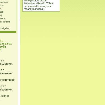
suttogások is tisztán
rsavakra
érthetővé váljanak. Többé
és a
nem marad le arról, amit
mások mondanak.
k
sát.
ai
nak a
 csökkentő
ességéhez.
LL
lvassa az
evők
?
, az
miszerekét.
, az
miszerekét
etikumokét.
án az
miszerekét.
 szinte
.