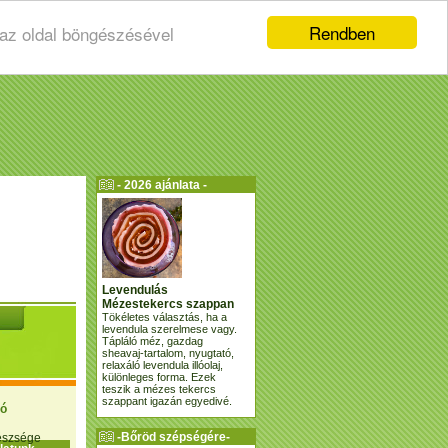
Rendben
 az oldal böngészésével
- 2026 ajánlata -
Levendulás
Mézestekercs szappan
Tökéletes választás, ha a
levendula szerelmese vagy.
Tápláló méz, gazdag
sheavaj-tartalom, nyugtató,
relaxáló levendula illóolaj,
különleges forma. Ezek
teszik a mézes tekercs
szappant igazán egyedivé.
ió
-Bőröd szépségére-
gészsége