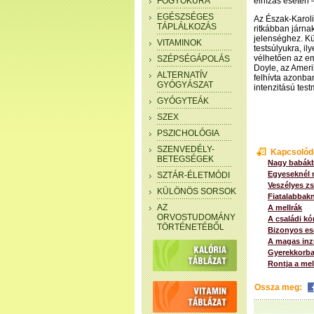
FOGYÓKÚRA
elhízás esetén 
EGÉSZSÉGES
Az Észak-Karolin
TÁPLÁLKOZÁS
ritkábban járna
jelenséghez. Kü
VITAMINOK
testsúlyukra, i
vélhetően az e
SZÉPSÉGÁPOLÁS
Doyle, az Ameri
ALTERNATÍV
felhívta azonba
GYÓGYÁSZAT
intenzitású test
GYÓGYTEÁK
SZEX
PSZICHOLÓGIA
SZENVEDÉLY-
Kapcsolód
BETEGSÉGEK
Nagy babákb
Egyeseknél n
SZTÁR-ÉLETMÓDI
Veszélyes zs
KÜLÖNÖS SORSOK
Fiatalabbakn
AZ
A mellrák
ORVOSTUDOMÁNY
A családi kó
TÖRTÉNETÉBŐL
Bizonyos ese
A magas inzu
Gyerekkorban
Rontja a mel
Ossza meg: