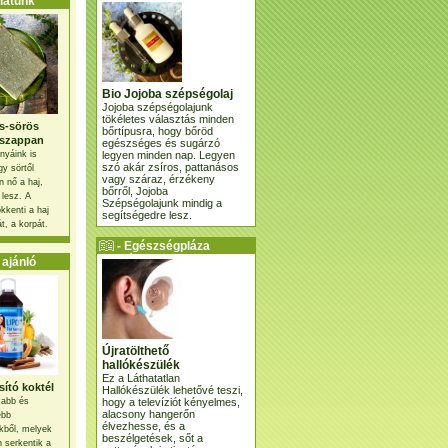
atunk
Bio Jojoba szépségolaj
Jojoba szépségolajunk
tökéletes választás minden
s-sörös
bőrtípusra, hogy bőröd
szappan
egészséges és sugárzó
legyen minden nap. Legyen
nyáink is
szó akár zsíros, pattanásos
gy sörtől
vagy száraz, érzékeny
 nő a haj,
bőrről, Jojoba
 lesz. A
Szépségolajunk mindig a
kkenti a haj
segítségedre lesz.
t, a korpát.
- Egészségpláza
ajánlatunk -
ajánló
Újratölthető
hallókészülék
Ez a Láthatatlan
ító koktél
Hallókészülék lehetővé teszi,
hogy a televíziót kényelmes,
osabb és
alacsony hangerőn
ebb
élvezhesse, és a
kből, melyek
beszélgetések, sőt a
 serkentik a