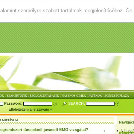
valamint személyre szabott tartalmak megjelenítéséhez. Ön
:
:
:
:
:
ŐK
SZAKÉRTŐINK
SZOLGÁLTATÁSAINK
HASZNOS CÍMEK
JÁTÉKOK
EGÉSZSÉGPLÁZA
Password:
SEARCH:
Elfelejtettem a jelszavam
K ARCHÍVUM
Navigác
degrendszeri tüneteknél javasolt EMG vizsgálat?
A fül e
1 .