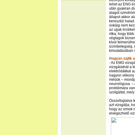
bizonyos kórké
lehet az ENG és
után gyakran di
alagút szindróm
állapot akkor a
keresztül halad
sokáig nem keze
az ujjak érzéke
ritka, hogy töb
végtagok bizser
kívül felmerülh
izombetegség, 
kimutatásában s
Hogyan zajlik 
- Az EMG vizsgál
vizsgálatnál a 
elektródákkal a
nagyon vékony t
mérjük – mondj
neurológusa. – 
problémára van 
szolgáltat, mel
Összefoglalva t
azt vizsgálja, h
hogy az izmok m
elvégezhető viz