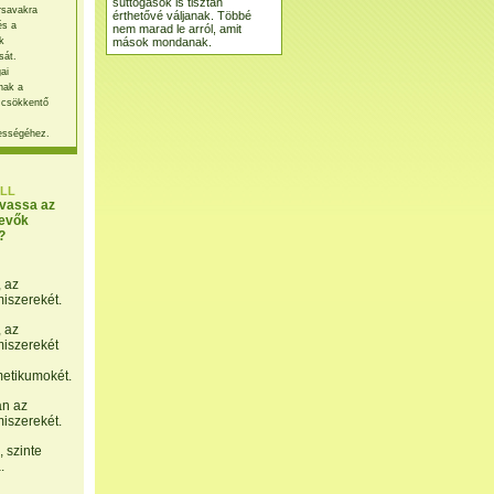
suttogások is tisztán
rsavakra
érthetővé váljanak. Többé
és a
nem marad le arról, amit
mások mondanak.
k
sát.
ai
nak a
 csökkentő
ességéhez.
LL
lvassa az
evők
?
, az
miszerekét.
, az
miszerekét
etikumokét.
án az
miszerekét.
 szinte
.