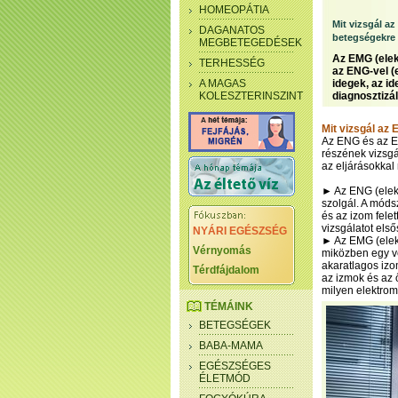
HOMEOPÁTIA
Mit vizsgál a
DAGANATOS
betegségekre 
MEGBETEGEDÉSEK
Az EMG (elek
TERHESSÉG
az ENG-vel (
A MAGAS
idegek, az i
KOLESZTERINSZINT
diagnosztizá
Mit vizsgál az
Az ENG és az E
részének vizsgá
az eljárásokkal 
► Az ENG (elekt
szolgál. A mód
és az izom felet
vizsgálatot els
NYÁRI EGÉSZSÉG
► Az EMG (elekt
Vérnyomás
miközben egy vé
akaratlagos izo
Térdfájdalom
az izmok és az 
milyen elektro
TÉMÁINK
BETEGSÉGEK
BABA-MAMA
EGÉSZSÉGES
ÉLETMÓD