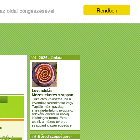
Rendben
 az oldal böngészésével
- 2026 ajánlata -
Levendulás
Mézestekercs szappan
Tökéletes választás, ha a
levendula szerelmese vagy.
Tápláló méz, gazdag
sheavaj-tartalom, nyugtató,
relaxáló levendula illóolaj,
különleges forma. Ezek
teszik a mézes tekercs
szappant igazán egyedivé.
ió
-Bőröd szépségére-
gészsége