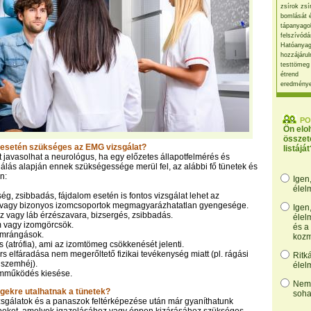
zsírok zsí
bomlását 
tápanyago
felszívódá
Hatóanyag
hozzájárul
testtömeg
étrend
eredmény
PO
Ön elo
összet
 esetén szükséges az EMG vizsgálat?
listáját
 javasolhat a neurológus, ha egy előzetes állapotfelmérés és
gálás alapján ennek szükségessége merül fel, az alábbi fő tünetek és
n:
Igen
élel
, zsibbadás, fájdalom esetén is fontos vizsgálat lehet az
vagy bizonyos izomcsoportok megmagyarázhatatlan gyengesége.
Igen
 vagy láb érzészavara, bizsergés, zsibbadás.
élel
 vagy izomgörcsök.
és a
omrángások.
kozm
(atrófia), ami az izomtömeg csökkenését jelenti.
s elfáradása nem megerőltető fizikai tevékenység miatt (pl. rágási
Ritk
 szemhéj).
élel
mműködés kiesése.
Nem,
gekre utalhatnak a tünetek?
soha
izsgálatok és a panaszok feltérképezése után már gyaníthatunk