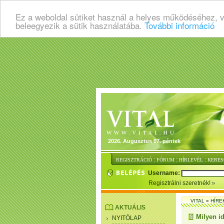
Ez a weboldal sütiket használ a helyes működéséhez, 
beleegyezik a sütik használatába.
További információ
2026. Augusztus 07. péntek
:
:
:
REGISZTRÁCIÓ
FÓRUM
HÍRLEVÉL
KERES
Username:
Regisztrálni szeretnék!
VITAL
»
HÍRE
AKTUÁLIS
Milyen i
NYITÓLAP