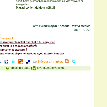
segít, hogy gyorsabban regenerálódjon és visszanyerd az
energiádat.
Maradj aktív fájdalom nélkül!
Forrás:
Neurológiai Központ – Prima Medica
2026. 05. 04.
ó anyagok
és izomproblémákat okozhat a túl nagy mell
szoktat le a fogcsikorgatásról
sapka tehet okosabbá
ratív betegségek lehetséges gyógyszereit kutatják
Kövessen minket:
email this page
|
Nyomtatható változat