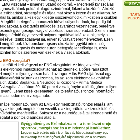
peket, amelyek igazolásához vagy éppen kizárásához szükséges
 EMG vizsgálat – ismerteti Szabó doktornő. – Megfelelő kivizsgálás
agnosztizálunk például alagút szindrómát, főként a kéztőnél. A kéztő
a zsibbadást, bizsergést és fájdalmat okoz a kézen és az alkaron. Az
TART
lakul ki, amikor a kéz egyik idege összenyomódik, miközben a csuklón
MEGOS
. A legtöbb betegnél a panaszok idővel súlyosbodnak, ha pedig túl
lik azokat, a kéz tartós működési zavarához vezethetnek, beleértve
lésének gyengeségét vagy elvesztését, izomsoprvadást. Szintén nem
b ideget érintő úgynevezett polyneuropátiával találkozunk, mely a
gésével, zsibbadásával jár, egyensúlyzavart eredményezhet. Ezen
et még többek közt porckorongsérv okozta ideggyöki érintettség,
myasthenia gravis és motoneuron betegség lehetősége is, ezek
zintén fontos szerepe van ezeknek a vizsgálatoknak.
az EMG vizsgálat?
at előtt el kell végezni az ENG vizsgálatot. Az idegvezetési
kis elektromos impulzusokat adnak az idegnek, a bőrre ragasztott
zt mérjük, milyen gyorsan halad az inger. A tűs EMG eljárásnál egy
űelektródát szúrunk az izomba, és az izom elektromos aktivitását
a dr. Szabó Boglárka, a Neurológiai Központ – Prima Medica
A vizsgálat általában 20–60 percet vesz igénybe attól függően, milyen
gyanú. Lehet kissé kellemetlen, de tolerálható, s fontos információt
y más módon nem vizsgálható.
ehát elmondható, hogy az EMG egy megbízható, fontos eljárás, ami
ogy az idegek megfelelően vezetik-e az ingerületet az izmok felé, és
űködése megfelelő-e. Sokszor ez a neurológus által elrendelhető és
sgálat a pontos diagnózis alapja.
Gyógynövényes Krémbalzsam – a természet ereje
sporthoz, mozgáshoz és a mindennapi lendülethez.
Legyen szó edzés utáni izomlázzal, húzodással vagy egy
munkanap feszültségével járó fájdalomról, ez a balzsam