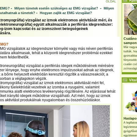
Ajánl
OLDAL
-
-
z EMG?
Milyen tünetek esetén szükséges az EMG vizsgálat?
Milyen
-
utalhatnak a tünetek?
Hogyan zajlik az EMG vizsgálat?
tromyográfia) vizsgálat az izmok elektromos aktivitását méri, és
elektroneurográfia) együtt alkalmazzák a perifériás idegrendszer:
deg-izom kapcsolat és az izomszövet betegségeinek
lására.
Csaláno
sampon
 EMG?
Már nagya
MG vizsgálatok az idegrendszer környéki vagy más néven perifériás
tudták, ho
latára alkalmasak, tehát a központi idegrendszer problémái ezekkel
gyorsabban
nem felderíthetők.
fényesebb
csalán csö
roneurográfia) vizsgálat a perifériás idegek működésének mérésére
zsírosságá
szer lényege, hogy enyhe elektromos impulzusokat adnak az idegnek,
t a bőrre helyezett elektródán keresztül rögzítik a válaszreakciót, a
ősorban a végtagokon végzik.
Vital 
romyográfia) vizsgálat az izmok elektromos aktivitását méri fel,
kony tűelektródát vezetnek az izomba a nyugalmi, valamint
mmunka alatti elektromos tevékenység rögzítésére. Az eljárással tehát
őket irányító idegek működése vizsgálható. Azt méri, hogy az izmok
mos aktivitást produkálnak nyugalomban és összehúzódáskor.
Haslapos
A legillat
legízletes
gyógyfűve
együttesen