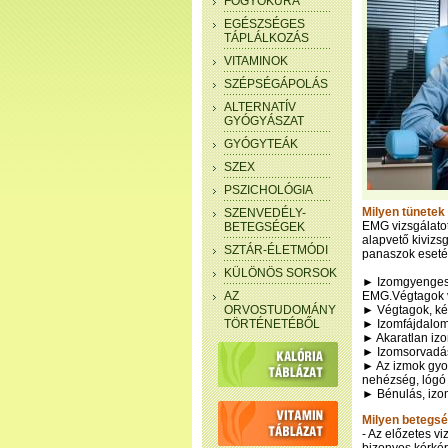
FOGYÓKÚRA
EGÉSZSÉGES
TÁPLÁLKOZÁS
VITAMINOK
SZÉPSÉGÁPOLÁS
ALTERNATÍV
GYÓGYÁSZAT
GYÓGYTEÁK
SZEX
PSZICHOLÓGIA
Milyen tünetek
SZENVEDÉLY-
EMG vizsgálatot
BETEGSÉGEK
alapvető kivizs
SZTÁR-ÉLETMÓDI
panaszok eseté
KÜLÖNÖS SORSOK
► Izomgyengeség
AZ
EMG.Végtagok 
ORVOSTUDOMÁNY
► Végtagok, kéz
TÖRTÉNETÉBŐL
► Izomfájdalom
► Akaratlan iz
► Izomsorvadás 
► Az izmok gyor
nehézség, lógó
► Bénulás, izo
Milyen betegsé
- Az előzetes v