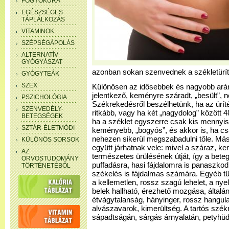
FOGYÓKÚRA
EGÉSZSÉGES
TÁPLÁLKOZÁS
VITAMINOK
SZÉPSÉGÁPOLÁS
ALTERNATÍV
GYÓGYÁSZAT
azonban sokan szenvednek a székletüríté
GYÓGYTEÁK
SZEX
Különösen az idősebbek és nagyobb arán
jelentkező, keményre száradt, „besült”, n
PSZICHOLÓGIA
Székrekedésről beszélhetünk, ha az ürí
SZENVEDÉLY-
ritkább, vagy ha két „nagydolog” között 48
BETEGSÉGEK
ha a széklet egyszerre csak kis mennyi
SZTÁR-ÉLETMÓDI
keményebb, „bogyós”, és akkor is, ha cs
nehezen sikerül megszabadulni tőle. Más
KÜLÖNÖS SORSOK
együtt járhatnak vele: mivel a száraz, k
AZ
természetes ürülésének útját, így a bete
ORVOSTUDOMÁNY
puffadásra, hasi fájdalomra is panaszkod
TÖRTÉNETÉBŐL
székelés is fájdalmas számára. Egyéb tün
a kellemetlen, rossz szagú lehelet, a nye
belek hallható, érezhető mozgása, általá
étvágytalanság, hányinger, rossz hangula
alvászavarok, kimerültség. A tartós szé
sápadtságán, sárgás árnyalatán, petyhü