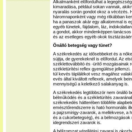
Alkalmanként előfordulhat a legegészség
kimaradása, például sokan vannak, akikn
nyaralás során gondot okoz a vécézés.
háromnaponként vagy még ritkábban kerül
ha a panaszok akár egy alkalommal is eg
egyéb tünetek, fájdalom, láz, indokolatla
a gondot, akkor mindenképpen tanácsos o
és az esetleges egyéb okok tisztázásáér
Önálló betegség vagy tünet?
A székrekedés az idősebbeket és a nőke
sújtja, de gyerekeknél is előfordul. Az e
széklettovábbító és -ürítő mozgásainak r
székletürítési reflex gyengülése jellemzi
túl kevés táplálékot vesz magához valaki
evés által kiváltott reflexek, amelyek bein
mennyiségű a keletkező salakanyag is.
A székrekedés legtöbbször nem önálló b
bélműködés és a székletürítés zavarána
székrekedés hátterében többféle alapbete
emésztőrendszerre is ható hormonális il
a pajzsmirigy-zavarok, a mellékvese, a
és a cukorbetegség), és a bélmozgások r
idegrendszeri zavarok is.
A bélizomzat vérellátási zavarai is okoz