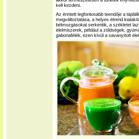
akkor természetesen a tünetek enyhítése 
kell kezdeni.
Az érintett legfontosabb teendője a táplá
megváltoztatása, a helyes étrend kialakít
bélmozgásokat serkentik, a székletet lazí
élelmiszerek, például a zöldségek, gyümöl
gabonafélék, ezen kívül a savanyított él