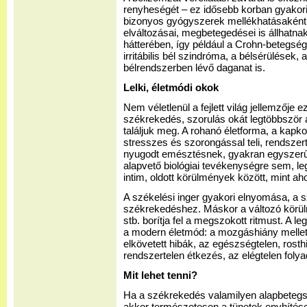
renyheségét – ez idősebb korban gyakori
bizonyos gyógyszerek mellékhatásaként 
elváltozásai, megbetegedései is állhatna
hátterében, így például a Crohn-betegség
irritábilis bél szindróma, a bélsérülések, 
bélrendszerben lévő daganat is.
Lelki, életmódi okok
Nem véletlenül a fejlett világ jellemzője 
székrekedés, szorulás okát legtöbbször az
találjuk meg. A rohanó életforma, a kapko
stresszes és szorongással teli, rendszer
nyugodt emésztésnek, gyakran egyszerűe
alapvető biológiai tevékenységre sem, l
intim, oldott körülmények között, mint ah
A székelési inger gyakori elnyomása, a s
székrekedéshez. Máskor a változó körü
stb. borítja fel a megszokott ritmust. A l
a modern életmód: a mozgáshiány mellet
elkövetett hibák, az egészségtelen, rosth
rendszertelen étkezés, az elégtelen folya
Mit lehet tenni?
Ha a székrekedés valamilyen alapbetegsé