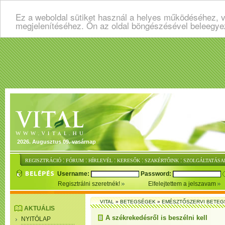
Ez a weboldal sütiket használ a helyes működéséhez, v
megjelenítéséhez. Ön az oldal böngészésével beleegye
2026. Augusztus 09. vasárnap
:
:
:
:
:
REGISZTRÁCIÓ
FÓRUM
HÍRLEVÉL
KERESŐK
SZAKÉRTŐINK
SZOLGÁLTATÁSA
Username:
Password:
Regisztrálni szeretnék!
Elfelejtettem a jelszavam
VITAL
»
BETEGSÉGEK
»
EMÉSZTŐSZERVI BETE
AKTUÁLIS
A székrekedésről is beszélni kell
NYITÓLAP