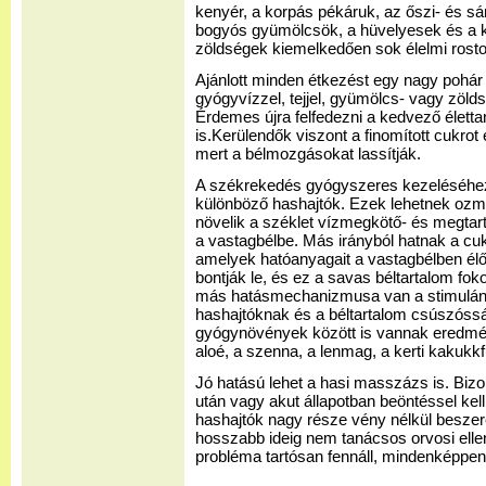
kenyér, a korpás pékáruk, az őszi- és sár
bogyós gyümölcsök, a hüvelyesek és a k
zöldségek kiemelkedően sok élelmi rosto
Ajánlott minden étkezést egy nagy pohár
gyógyvízzel, tejjel, gyümölcs- vagy zöld
Érdemes újra felfedezni a kedvező életta
is.Kerülendők viszont a finomított cukrot 
mert a bélmozgásokat lassítják.
A székrekedés gyógyszeres kezeléséhe
különböző hashajtók. Ezek lehetnek ozm
növelik a széklet vízmegkötő- és megtar
a vastagbélbe. Más irányból hatnak a cuk
amelyek hatóanyagait a vastagbélben él
bontják le, és ez a savas béltartalom f
más hatásmechanizmusa van a stimuláns
hashajtóknak és a béltartalom csúszóss
gyógynövények között is vannak eredmén
aloé, a szenna, a lenmag, a kerti kakukkf
Jó hatású lehet a hasi masszázs is. Biz
után vagy akut állapotban beöntéssel kel
hashajtók nagy része vény nélkül beszer
hosszabb ideig nem tanácsos orvosi elle
probléma tartósan fennáll, mindenképpen k