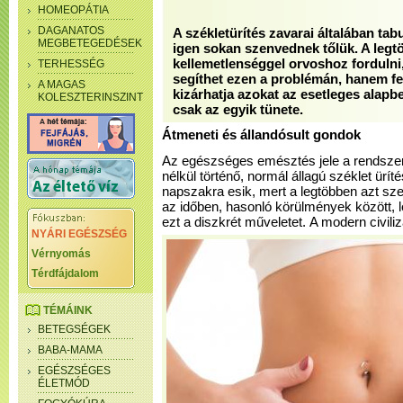
HOMEOPÁTIA
DAGANATOS
A székletürítés zavarai általában t
MEGBETEGEDÉSEK
igen sokan szenvednek tőlük. A legtöb
kellemetlenséggel orvoshoz forduln
TERHESSÉG
segíthet ezen a problémán, hanem fel
A MAGAS
kizárhatja azokat az esetleges alap
KOLESZTERINSZINT
csak az egyik tünete.
Átmeneti és állandósult gondok
Az egészséges emésztés jele a rendszer
nélkül történő, normál állagú széklet ürí
napszakra esik, mert a legtöbben azt sz
az időben, hasonló körülmények között, l
ezt a diszkrét műveletet.
A modern civili
NYÁRI EGÉSZSÉG
Vérnyomás
Térdfájdalom
TÉMÁINK
BETEGSÉGEK
BABA-MAMA
EGÉSZSÉGES
ÉLETMÓD