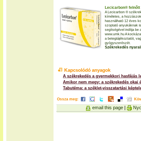
Lecicarbon® felnőtt
A Lecicarbon ® székrek
kíméletes, a hozzászok
használható 12 éves ko
szoptató anyukáknak i
segítségével indítja be 
www.umk.hu A kockázato
a betegtájékoztatót, v
gyógyszerészét.
Székrekedés nyaralá
Kapcsolódó anyagok
A székrekedés a gyermekkori hasfájás 
Amikor nem megy: a székrekedés okai é
Tabutéma: a széklet-visszatartási képte
Ossza meg:
Köv
email this page
|
Nyo