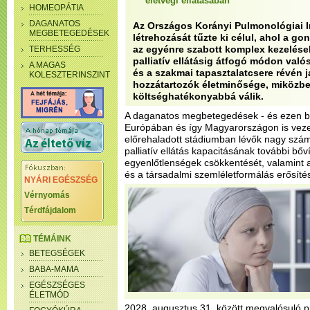
életvégi ellátásában
HOMEOPÁTIA
DAGANATOS
Az Országos Korányi Pulmonológiai I
MEGBETEGEDÉSEK
létrehozását tűzte ki célul, ahol a go
az egyénre szabott komplex kezelése
TERHESSÉG
palliatív ellátásig átfogó módon való
A MAGAS
és a szakmai tapasztalatcsere révén 
KOLESZTERINSZINT
hozzátartozók életminősége, miközben
költséghatékonyabbá válik.
A daganatos megbetegedések - és ezen bel
Európában és így Magyarországon is veze
előrehaladott stádiumban lévők nagy szám
palliatív ellátás kapacitásának további bővít
egyenlőtlenségek csökkentését, valamint 
és a társadalmi szemléletformálás erősíté
NYÁRI EGÉSZSÉG
Vérnyomás
Térdfájdalom
TÉMÁINK
BETEGSÉGEK
BABA-MAMA
EGÉSZSÉGES
ÉLETMÓD
2028. augusztus 31. között megvalósuló p