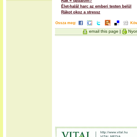
Rák = fájdalom?
Élet-halál harc az emberi testen belül
Rákot okoz a stressz
Ossza meg:
Köv
email this page
|
Nyom