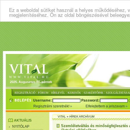
Ez a weboldal sütiket használ a helyes működéséhez, v
megjelenítéséhez. Ön az oldal böngészésével beleegye
2026. Augusztus 07. péntek
:
:
:
:
:
REGISZTRÁCIÓ
FÓRUM
HÍRLEVÉL
KERESŐK
SZAKÉRTŐINK
SZOLGÁLTATÁSA
Username:
Password:
Regisztrálni szeretnék!
Elfelejtettem a jelszavam
VITAL
»
HÍREK ARCHÍVUM
AKTUÁLIS
Szemléletváltás és minőségfejlesztés
NYITÓLAP