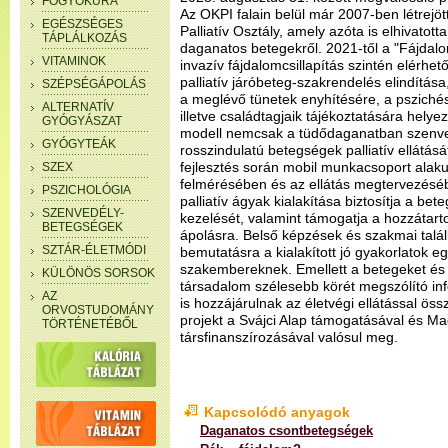
FOGYÓKÚRA
Az OKPI falain belül már 2007-ben létrejöt
EGÉSZSÉGES
Palliatív Osztály, amely azóta is elhivato
TÁPLÁLKOZÁS
daganatos betegekről. 2021-től a "Fájdal
VITAMINOK
invazív fájdalomcsillapítás szintén elérhet
palliatív járóbeteg-szakrendelés elindítása
SZÉPSÉGÁPOLÁS
a meglévő tünetek enyhítésére, a psziché
ALTERNATÍV
illetve családtagjaik tájékoztatására helyez
GYÓGYÁSZAT
modell nemcsak a tüdődaganatban szen
GYÓGYTEÁK
rosszindulatú betegségek palliatív ellátásá
fejlesztés során mobil munkacsoport alaku
SZEX
felmérésében és az ellátás megtervezésébe
PSZICHOLÓGIA
palliatív ágyak kialakítása biztosítja a be
SZENVEDÉLY-
kezelését, valamint támogatja a hozzátarto
BETEGSÉGEK
ápolásra. Belső képzések és szakmai talá
SZTÁR-ÉLETMÓDI
bemutatásra a kialakított jó gyakorlatok e
szakembereknek. Emellett a betegeket és h
KÜLÖNÖS SORSOK
társadalom szélesebb körét megszólító in
AZ
is hozzájárulnak az életvégi ellátással ös
ORVOSTUDOMÁNY
projekt a Svájci Alap támogatásával és 
TÖRTÉNETÉBŐL
társfinanszírozásával valósul meg.
Kapcsolódó anyagok
Daganatos csontbetegségek