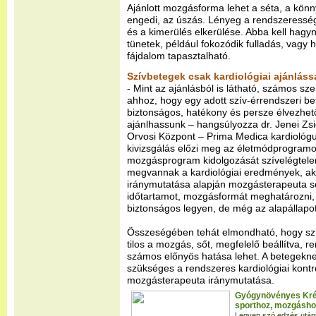
Ajánlott mozgásforma lehet a séta, a kön
engedi, az úszás. Lényeg a rendszeresség
és a kimerülés elkerülése. Abba kell hagy
tünetek, például fokozódik fulladás, vagy 
fájdalom tapasztalható.
Szívbetegek csak kardiológiai ajánláss
- Mint az ajánlásból is látható, számos sz
ahhoz, hogy egy adott szív-érrendszeri b
biztonságos, hatékony és persze élvezh
ajánlhassunk – hangsúlyozza dr. Jenei Z
Orvosi Központ – Prima Medica kardiológu
kivizsgálás előzi meg az életmódprogramot
mozgásprogram kidolgozását szívelégtele
megvannak a kardiológiai eredmények, ak
iránymutatása alapján mozgásterapeuta seg
időtartamot, mozgásformát meghatározni,
biztonságos legyen, de még az alapállapoto
Összeségében tehát elmondható, hogy sz
tilos a mozgás, sőt, megfelelő beállítva, r
számos előnyös hatása lehet. A betegekne
szükséges a rendszeres kardiológiai kontro
mozgásterapeuta iránymutatása.
Gyógynövényes Kré
sporthoz, mozgáshoz
Legyen szó edzés utáni