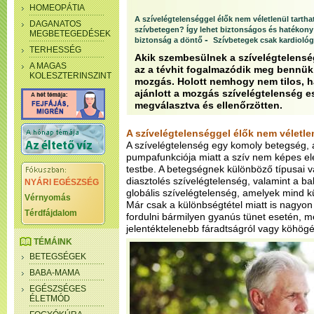
HOMEOPÁTIA
A szívelégtelenséggel élők nem véletlenül tarth
DAGANATOS
szívbetegen? Így lehet biztonságos és hatékony
MEGBETEGEDÉSEK
-
biztonság a döntő
Szívbetegek csak kardiológi
TERHESSÉG
Akik szembesülnek a szívelégtelensé
A MAGAS
az a tévhit fogalmazódik meg bennük,
KOLESZTERINSZINT
mozgás. Holott nemhogy nem tilos, h
ajánlott a mozgás szívelégtelenség e
megválasztva és ellenőrzötten.
A szívelégtelenséggel élők nem véletle
A szívelégtelenség egy komoly betegség,
pumpafunkciója miatt a szív nem képes elég
testbe. A betegségnek különböző típusai va
diasztolés szívelégtelenség, valamint a bal o
NYÁRI EGÉSZSÉG
globális szívelégtelenség, amelyek mind k
Vérnyomás
Már csak a különbségtétel miatt is nagyon
Térdfájdalom
fordulni bármilyen gyanús tünet esetén, m
jelentéktelenebb fáradtságról vagy köhögé
TÉMÁINK
BETEGSÉGEK
BABA-MAMA
EGÉSZSÉGES
ÉLETMÓD