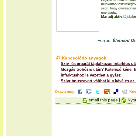
munkanap feszültségéve
segít, hogy gyorsabban
energiádat.
Maradj aktív fájdalo
Forrás:
Életmód Or
Kapcsolódó anyagok
Szív- és érbarát táplálkozás infarktus ut
Mozgás trobózis után? Kötelező kéne, 
Infarktushoz is vezethet a gyász
Szívritmuszavart válthat ki a kávé és az
Ossza meg:
Köv
email this page
|
Nyom