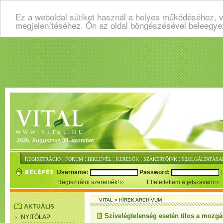
Ez a weboldal sütiket használ a helyes működéséhez, v
megjelenítéséhez. Ön az oldal böngészésével beleegye
2026. Augusztus 08. szombat
:
:
:
:
:
REGISZTRÁCIÓ
FÓRUM
HÍRLEVÉL
KERESŐK
SZAKÉRTŐINK
SZOLGÁLTATÁSA
Username:
Password:
Regisztrálni szeretnék!
Elfelejtettem a jelszavam
VITAL
»
HÍREK ARCHÍVUM
AKTUÁLIS
Szívelégtelenség esetén tilos a mozg
NYITÓLAP