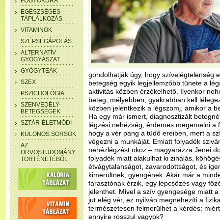
FOGYÓKÚRA
EGÉSZSÉGES
TÁPLÁLKOZÁS
VITAMINOK
SZÉPSÉGÁPOLÁS
ALTERNATÍV
GYÓGYÁSZAT
GYÓGYTEÁK
gondolhatják úgy, hogy szívelégtelenség e
SZEX
betegség egyik legjellemzőbb tünete a légs
aktivitás közben érzékelhető. Ilyenkor ne
PSZICHOLÓGIA
beteg, mélyebben, gyakrabban kell lélegez
SZENVEDÉLY-
közben jelentkezik a légszomj, amikor a b
BETEGSÉGEK
Ha egy már ismert, diagnosztizált betegnél
SZTÁR-ÉLETMÓDI
légzési nehézség, érdemes megemelni a fe
hogy a vér pang a tüdő ereiben, mert a s
KÜLÖNÖS SORSOK
végezni a munkáját. Emiatt folyadék szivá
AZ
nehézlégzést okoz – magyarázza Jenei d
ORVOSTUDOMÁNY
folyadék miatt alakulhat ki zihálás, köhögé
TÖRTÉNETÉBŐL
étvágytalanságot, zavarodottságot, és ig
kimerültnek, gyengének. Akár már a mind
fárasztónak érzik, egy lépcsőzés vagy főz
jelenthet. Mivel a szív gyengesége miatt
jut elég vér, ez nyilván megnehezíti a fizikai
természetesen felmerülhet a kérdés: mié
ennyire rosszul vagyok?