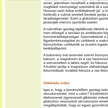
során, jelentősen növelhető a teljesítmén
megfelelő mennyiségű szénhidrát áll a sz
Hosszan tartó fizikai erőkifejtésnél (pl. a
futóknál) a cukrok ismételt bevitele javítja 
fáradtságérzetet. Ezért a glükózban gazda
javasolják intenzív sportolás esetén.
A cukrokban gazdag táplálkozás élénkíti az
mert elősegíti a tanulási és emlékezési fol
koncentrálóképességet. Gyermekeknél a g
figyelemkészségüket és csökkenti a reakci
bizonyítottan csökkentik az érzelmi ingado
kedélyállapotot.
A tudomány mai ismeretei szerint bizonyos
kalcium, a magnézium és a vas hasznosul
a szervezetben a laktóz segíti, és fokozza
A fruktóz javítja a magnézium oldhatóságá
felszívódását, továbbá fokozza a vas felsz
Glikémiás index
Igaz-e, hogy a keményítőben gazdag szén
vércukorszintet, mint a cukor? A különbö
élelmiszerek úgynevezett glikémiás index
glükózhoz viszonyított vércukorszint-emelő
megállapították, hogy az egyes gyümölc