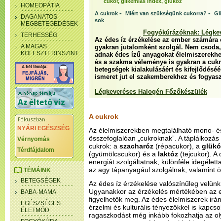
cukor, glikémiás index, glükóz
HOMEOPÁTIA
-
-
A cukrok
Miért van szükségünk cukorra?
Gl
DAGANATOS
sok
MEGBETEGEDÉSEK
Fogyókúrázóknak: Légke
TERHESSÉG
Az édes íz érzékelése az ember számára 
A MAGAS
gyakran jutalomként szolgál. Nem csod
KOLESZTERINSZINT
adnak édes ízű anyagokat élelmiszerekhe
és a szakma véleménye is gyakran a cukro
betegségek kialakulásáért és kifejlődésé
ismeret jut el szakemberekhez és fogyas
Légkeveréses Halogén Főzőkészülék
A cukrok
NYÁRI EGÉSZSÉG
Az élelmiszerekben megtalálható mono- é
összefoglalóan „cukroknak”. A táplálkozás
Vérnyomás
cukrok: a
szacharóz
(répacukor), a
glükó
Térdfájdalom
(gyümölcscukor) és a
laktóz
(tejcukor). 
energiát szolgáltatnak, különféle idegélett
az agy tápanyagául szolgálnak, valamint ö
TÉMÁINK
BETEGSÉGEK
Az édes íz érzékelése valószínűleg velünk
Ugyanakkor az érzékelés mértékében az 
BABA-MAMA
figyelhetők meg. Az édes élelmiszerek irá
EGÉSZSÉGES
érzelmi és kulturális tényezőkkel is kapcsol
ÉLETMÓD
ragaszkodást még inkább fokozhatja az ol