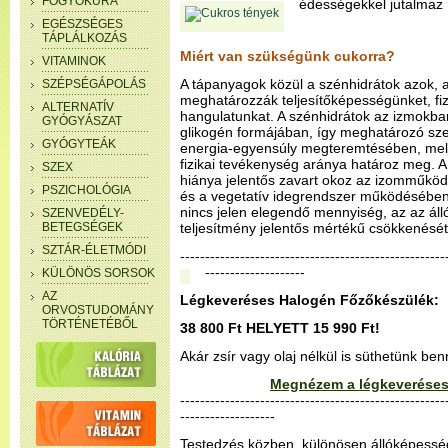
FOGYÓKÚRA
édességekkel jutalmaz
EGÉSZSÉGES
TÁPLÁLKOZÁS
Miért van szükségünk cukorra?
VITAMINOK
A tápanyagok közül a szénhidrátok azok, 
SZÉPSÉGÁPOLÁS
meghatározzák teljesítőképességünket, fiz
ALTERNATÍV
hangulatunkat. A szénhidrátok az izmokb
GYÓGYÁSZAT
glikogén formájában, így meghatározó sz
GYÓGYTEÁK
energia-egyensúly megteremtésében, melye
fizikai tevékenység aránya határoz meg. A
SZEX
hiánya jelentős zavart okoz az izomműköd
PSZICHOLÓGIA
és a vegetatív idegrendszer működésében
nincs jelen elegendő mennyiség, az az álló
SZENVEDÉLY-
BETEGSÉGEK
teljesítmény jelentős mértékű csökkenésé
SZTÁR-ÉLETMÓDI
--------------------------------------------------
--------------------
KÜLÖNÖS SORSOK
AZ
Légkeveréses Halogén Főzőkészülék:
ORVOSTUDOMÁNY
TÖRTÉNETÉBŐL
38 800 Ft HELYETT 15 990 Ft!
Akár zsír vagy olaj nélkül is süthetünk be
Megnézem a légkeveréses
-----------------------------------------------------
-------------------
Testedzés közben, különösen állóképessé