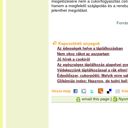
megelőzésére nem a cukorfogyasztás csö
hanem a megfelelő szájápolás és a rendsz
jelenthet megoldást.
Forrás
Kapcsolódó anyagok
Az édességek helye a táplálkozásban
Nem okoz rákot az aszpartam
Jó hírek a csokiról
Az egészséges táplálkozás alapelvei g
Védekezzünk táplálkozással a rák ellen!
Édesítőszer, cukorpótló: Melyik mire va
Glikémiás index: Hasznos, de tudni kell
Ossza meg:
Köv
email this page
|
Nyom