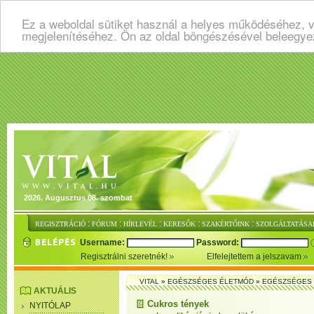
Ez a weboldal sütiket használ a helyes működéséhez, v
megjelenítéséhez. Ön az oldal böngészésével beleegye
2026. Augusztus 08. szombat
:
:
:
:
:
REGISZTRÁCIÓ
FÓRUM
HÍRLEVÉL
KERESŐK
SZAKÉRTŐINK
SZOLGÁLTATÁSA
Username:
Password:
Regisztrálni szeretnék!
Elfelejtettem a jelszavam
VITAL
»
EGÉSZSÉGES ÉLETMÓD
»
EGÉSZSÉGES 
AKTUÁLIS
Cukros tények
NYITÓLAP