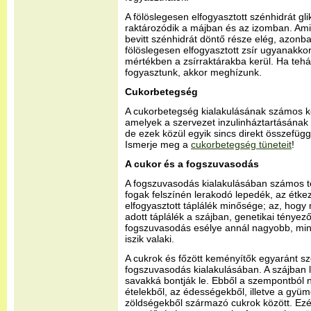
A fölöslegesen elfogyasztott szénhidrát g
raktározódik a májban és az izomban. Amik
bevitt szénhidrát döntő része elég, azonba
fölöslegesen elfogyasztott zsír ugyanakkor 
mértékben a zsírraktárakba kerül. Ha tehá
fogyasztunk, akkor meghízunk.
Cukorbetegség
A cukorbetegség kialakulásának számos ko
amelyek a szervezet inzulinháztartásának
de ezek közül egyik sincs direkt összefüg
Ismerje meg a
cukorbetegség tüneteit
!
A cukor és a fogszuvasodás
A fogszuvasodás kialakulásában számos té
fogak felszínén lerakodó lepedék, az étk
elfogyasztott táplálék minősége; az, hogy
adott táplálék a szájban, genetikai tényez
fogszuvasodás esélye annál nagyobb, min
iszik valaki.
A cukrok és főzött keményítők egyaránt sz
fogszuvasodás kialakulásában. A szájban 
savakká bontják le. Ebből a szempontból n
ételekből, az édességekből, illetve a gyü
zöldségekből származó cukrok között. Ez