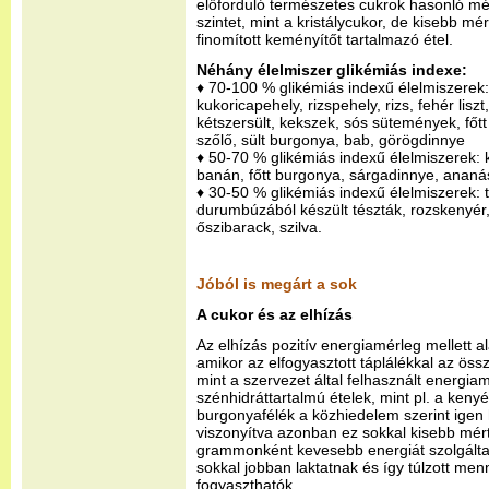
előforduló természetes cukrok hasonló mé
szintet, mint a kristálycukor, de kisebb m
finomított keményítőt tartalmazó étel.
Néhány élelmiszer glikémiás indexe:
♦ 70-100 % glikémiás indexű élelmiszerek
kukoricapehely, rizspehely, rizs, fehér liszt,
kétszersült, kekszek, sós sütemények, főtt 
szőlő, sült burgonya, bab, görögdinnye
♦ 50-70 % glikémiás indexű élelmiszerek: 
banán, főtt burgonya, sárgadinnye, ananás
♦ 30-50 % glikémiás indexű élelmiszerek: tej
durumbúzából készült tészták, rozskenyér
őszibarack, szilva.
Jóból is megárt a sok
A cukor és az elhízás
Az elhízás pozitív energiamérleg mellett al
amikor az elfogyasztott táplálékkal az öss
mint a szervezet által felhasznált energi
szénhidráttartalmú ételek, mint pl. a keny
burgonyafélék a közhiedelem szerint igen h
viszonyítva azonban ez sokkal kisebb mér
grammonként kevesebb energiát szolgáltat
sokkal jobban laktatnak és így túlzott m
fogyaszthatók.