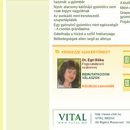
hasznát: a gyömbér
A tisz
Nyolc alacsony kalóriájú gyümölcs nem
Miért
csak fogyni vágyóknak
Grapef
Az avokádó mint trendvezető
gyümö
szupertáplálék
Pogán
Egy gyönyörű gyümölcs mint egészségőr
– A csodás gránátalma
Gátolhatja a hízást a szőlő hatóanyaga
Bélbetegségek ellen segít az áfonya
KÉRDEZZE SZAKÉRTŐNKET
Dr. Egri Réka
Fogszabályozó
szakorvos
BEMUTATKOZOM
VÁLASZOK
Kérdezni szeretnék