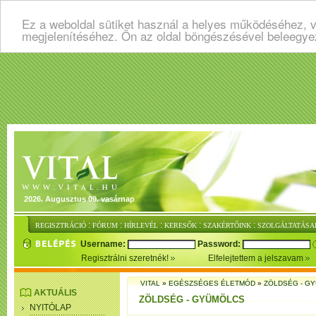
Ez a weboldal sütiket használ a helyes működéséhez, v
megjelenítéséhez. Ön az oldal böngészésével beleegye
2026. Augusztus 09. vasárnap
:
:
:
:
:
REGISZTRÁCIÓ
FÓRUM
HÍRLEVÉL
KERESŐK
SZAKÉRTŐINK
SZOLGÁLTATÁSA
Username:
Password:
Regisztrálni szeretnék!
Elfelejtettem a jelszavam
VITAL
»
EGÉSZSÉGES ÉLETMÓD
»
ZÖLDSÉG - G
AKTUÁLIS
ZÖLDSÉG - GYÜMÖLCS
NYITÓLAP