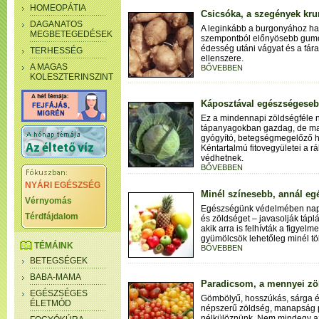
HOMEOPÁTIA
Csicsóka, a szegények kru
DAGANATOS
A leginkább a burgonyához has
MEGBETEGEDÉSEK
szempontból előnyösebb gumós
édesség utáni vágyat és a fára
TERHESSÉG
ellenszere.
A MAGAS
BŐVEBBEN
KOLESZTERINSZINT
Káposztával egészségeseb
Ez a mindennapi zöldségféle 
tápanyagokban gazdag, de ma
gyógyító, betegségmegelőző ha
Kéntartalmú fitovegyületei a rá
védhetnek.
BŐVEBBEN
NYÁRI EGÉSZSÉG
Minél színesebb, annál e
Vérnyomás
Egészségünk védelmében napo
Térdfájdalom
és zöldséget – javasolják tá
akik arra is felhívták a figyel
gyümölcsök lehetőleg minél tö
TÉMÁINK
BŐVEBBEN
BETEGSÉGEK
BABA-MAMA
Paradicsom, a mennyei zö
EGÉSZSÉGES
Gömbölyű, hosszúkás, sárga é
ÉLETMÓD
népszerű zöldség, manapság p
nélkülöznünk. Nem mindegy azo