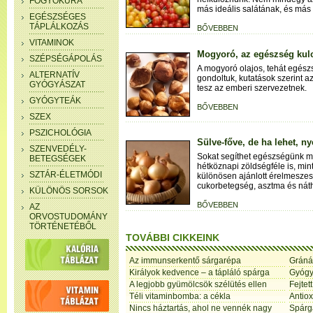
FOGYÓKÚRA
más ideális salátának, és más
EGÉSZSÉGES
TÁPLÁLKOZÁS
BŐVEBBEN
VITAMINOK
Mogyoró, az egészség kul
SZÉPSÉGÁPOLÁS
A mogyoró olajos, tehát egész
ALTERNATÍV
gondoltuk, kutatások szerint a
GYÓGYÁSZAT
tesz az emberi szervezetnek.
GYÓGYTEÁK
BŐVEBBEN
SZEX
PSZICHOLÓGIA
Sülve-főve, de ha lehet, ny
SZENVEDÉLY-
Sokat segíthet egészségünk 
BETEGSÉGEK
hétköznapi zöldségféle is, mi
SZTÁR-ÉLETMÓDI
különösen ajánlott érelmesze
cukorbetegség, asztma és nát
KÜLÖNÖS SORSOK
BŐVEBBEN
AZ
ORVOSTUDOMÁNY
TÖRTÉNETÉBŐL
TOVÁBBI CIKKEINK
Az immunserkentő sárgarépa
Gránát
Királyok kedvence – a tápláló spárga
Gyógy
A legjobb gyümölcsök szélütés ellen
Fejtet
Téli vitaminbomba: a cékla
Antiox
Nincs háztartás, ahol ne vennék nagy
Spárga