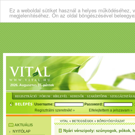
Ez a weboldal sütiket használ a helyes működéséhez, v
megjelenítéséhez. Ön az oldal böngészésével beleegye
2026. Augusztus 07. péntek
:
:
:
:
:
REGISZTRÁCIÓ
FÓRUM
HÍRLEVÉL
KERESŐK
SZAKÉRTŐINK
SZOLGÁLTATÁSA
Username:
Password:
Regisztrálni szeretnék!
Elfelejtettem a jelszavam
VITAL
»
BETEGSÉGEK
»
BŐRGYÓGYÁSZAT
AKTUÁLIS
Nyári vérszipoly: szúnyogok, pókok, 
NYITÓLAP