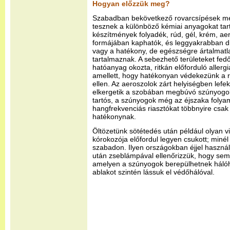
Hogyan előzzük meg?
Szabadban bekövetkező rovarcsípések meg
tesznek a különböző kémiai anyagokat tar
készítmények folyadék, rúd, gél, krém, a
formájában kaphatók, és leggyakrabban dieti
vagy a hatékony, de egészségre ártalmatl
tartalmaznak. A sebezhető területeket fedő r
hatóanyag okozta, ritkán előforduló allerg
amellett, hogy hatékonyan védekezünk a r
ellen. Az aeroszolok zárt helyiségben lef
elkergetik a szobában megbúvó szúnyogok
tartós, a szúnyogok még az éjszaka folya
hangfrekvenciás riasztókat többnyire csak 
hatékonynak.
Öltözetünk sötétedés után például olyan v
kórokozója előfordul legyen csukott; minél
szabadon. Ilyen országokban éjjel használ
után zseblámpával ellenőrizzük, hogy sem
amelyen a szúnyogok berepülhetnek hálóhel
ablakot szintén lássuk el védőhálóval.