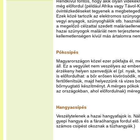
Rendkívül fontos, hogy akik olyan vidékek
még előfordul (például Afrika vagy Távol-K
óvintézkedéseket tegyenek a megbeteged
Ezek közé tartozik az elektromos szúnyog
vegyi anyagok, szúnyoghálók stb. használa
a megelőző célzattal szedett maláriaellen
hazai szúnyogok maláriát nem terjesztene
kellemetlenségen kívül más ártalomra ne
Pókcsípés
Magyarországon közel ezer pókfajta él, m
áll. Ez a vegyület nem veszélyes az embe
érzékeny helyen szenvedjük el (pl. nyak, te
is előfordulhat: a bőr erősen kivörösödik,
fertőtlenítsük, majd helyezzünk rá vizes 
bőrnyugtató készítményt. A mérges pókok
az országokban, ahol előfordulnak) méreg
Hangyacsípés
Veszélytelenek a hazai hangyafajok is. Ná
gyepi hangya és a fáraóhangya fordul elő.
számos csípést okoznak a tűzhangyák.)