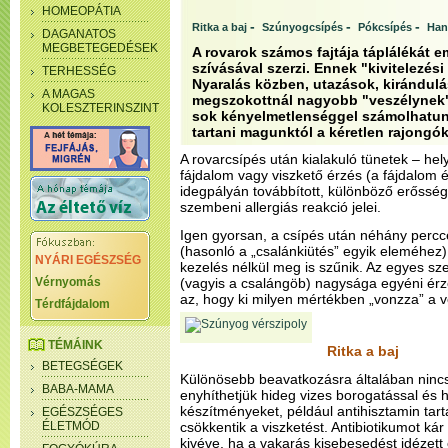
HOMEOPÁTIA
-
-
-
Ritka a baj
Szúnyogcsípés
Pókcsípés
Han
DAGANATOS
MEGBETEGEDÉSEK
A rovarok számos fajtája táplálékát em
szívásával szerzi. Ennek "kivitelezés
TERHESSÉG
Nyaralás közben, utazások, kirándulá
A MAGAS
megszokottnál nagyobb "veszélynek"
KOLESZTERINSZINT
sok kényelmetlenséggel számolhatun
tartani magunktól a kéretlen rajongók
A rovarcsípés után kialakuló tünetek – hel
fájdalom vagy viszkető érzés (a fájdalom 
idegpályán továbbított, különböző erősség
szembeni allergiás reakció jelei.
Igen gyorsan, a csípés után néhány percc
(hasonló a „csalánkiütés” egyik eleméhez
NYÁRI EGÉSZSÉG
kezelés nélkül meg is szűnik. Az egyes s
Vérnyomás
(vagyis a csalángöb) nagysága egyéni érz
az, hogy ki milyen mértékben „vonzza” a v
Térdfájdalom
TÉMÁINK
Ritka a baj
BETEGSÉGEK
Különösebb beavatkozásra általában nincs
BABA-MAMA
enyhíthetjük hideg vizes borogatással és h
készítményeket, például antihisztamin ta
EGÉSZSÉGES
ÉLETMÓD
csökkentik a viszketést. Antibiotikumot kár
kivéve, ha a vakarás kisebesedést idézett e