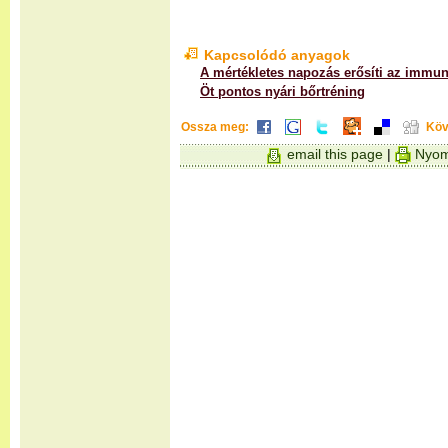
Kapcsolódó anyagok
A mértékletes napozás erősíti az immu
Öt pontos nyári bőrtréning
Ossza meg:
Köv
email this page
|
Nyom