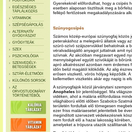
FOGYÓKÚRA
Gyerekeknél előfordulhat, hogy a csípés he
EGÉSZSÉGES
esetben alaposan tisztítsuk meg a bőrfel
TÁPLÁLKOZÁS
fellépő fertőzések megakadályozására alk
VITAMINOK
SZÉPSÉGÁPOLÁS
Szúnyogcsípés
ALTERNATÍV
GYÓGYÁSZAT
Számos közép-európai szúnyogfaj közös j
peterakáshoz a melegvérű állatok vagy az
GYÓGYTEÁK
szúró-szívó szájszervükkel behatolnak a 
SZEX
véralvadásgátló anyagot juttatnak amit nyá
szívnak. Az akcióban megzavart egyed nyá
PSZICHOLÓGIA
mennyiségével együtt szívókáját is bőrünk 
SZENVEDÉLY-
apró alkatrésszel azonban nem érdemes fo
BETEGSÉGEK
időn belül magától kilökődik. Az alig észr
SZTÁR-ÉLETMÓDI
erősen viszkető, vörös hólyag képződik. A
kellemetlen viszketés akár egy napig is elt
KÜLÖNÖS SORSOK
A szúnyogfajok közül járványtani szempont
AZ
ORVOSTUDOMÁNY
Anopheles
bír jelentőséggel. Ma világsze
TÖRTÉNETÉBŐL
vidéken, ahol a malária előfordulása min
világháború előtti időben Szabolcs-Szat
területén fordultak elő tömegesen megbet
ezer friss maláriaesetet jelentettek be éven
megindított szervezett védekezésnek kös
nem fordult elő a hazai lakosság körében,
amelyeket a trópusra utazók szállítanak h