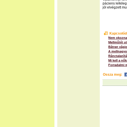
páciens lelkile
jól elvégzett m
Kapcsolód
Nem okoznak
Mellműtét u
Bátran vágjo
A mellnagyo
Ránctalanítá
Mi kell a nő
Forradalmi m
Ossza meg: