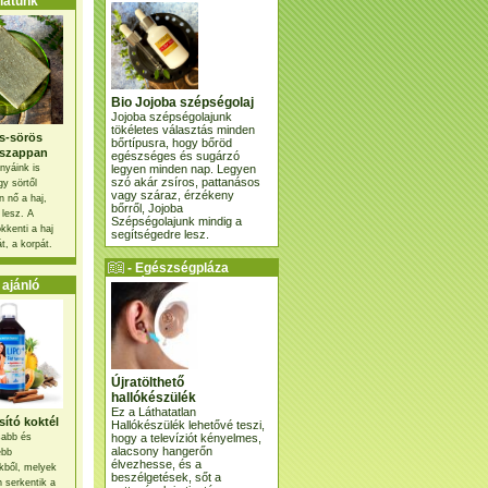
atunk
Bio Jojoba szépségolaj
Jojoba szépségolajunk
tökéletes választás minden
s-sörös
bőrtípusra, hogy bőröd
szappan
egészséges és sugárzó
legyen minden nap. Legyen
nyáink is
szó akár zsíros, pattanásos
gy sörtől
vagy száraz, érzékeny
 nő a haj,
bőrről, Jojoba
 lesz. A
Szépségolajunk mindig a
kkenti a haj
segítségedre lesz.
t, a korpát.
- Egészségpláza
ajánlatunk -
ajánló
Újratölthető
hallókészülék
Ez a Láthatatlan
ító koktél
Hallókészülék lehetővé teszi,
hogy a televíziót kényelmes,
osabb és
alacsony hangerőn
ebb
élvezhesse, és a
kből, melyek
beszélgetések, sőt a
 serkentik a