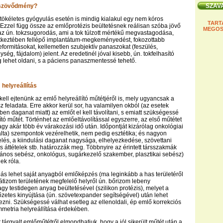
 szövődmény?
l tökéletes gyógyulás esetén is mindig kialakul egy nem kóros
TART
. Ezzel függ össze az emlőprotézis beültetésnek reálisan szóba jövő
MEGOS
 ún. tokzsugorodás, ami a tok túlzott mértékű megvastagodása,
tkeztében fellépő implantátum-megkeményedést, fokozottabb
eformitásokat, kellemetlen szubjektív panaszokat (feszülés,
ég, fájdalom) jelent. Az eredetinél jóval kisebb, ún. tokfelhasító
g lehet oldani, s a páciens panaszmentessé tehető.
helyreállítás
 kell ejtenünk az emlő helyreállító műtétjéről is, mely ugyancsak a
z feladata. Erre akkor kerül sor, ha valamilyen okból (az esetek
en daganat miatt) az emlőt el kell távolítani, s emiatt szükségessé
lító műtét. Történhet az emlőeltávolítással egyszerre, az első műtétet
gy akár több év várakozási idő után. Időpontját kizárólag onkológiai
álta) szempontok vezérelhetik, nem pedig esztétika; és nagyon
és, a kiindulási daganat nagysága, elhelyezkedése, szövettani
es áttételek stb. határozzák meg. Többnyire az érintett társszakmák
alános sebész, onkológus, sugárkezelő szakember, plasztikai sebész)
ek róla.
ás lehet saját anyagból emlőképzés (ma leginkább a has területéről
átizom területének megfelelő helyről ún. bőrizom lebeny
agy testidegen anyag beültetésével (szilikon protézis), melyet a
zetes kinyújtása (ún. szövetexpander segítségével) után lehet
ezni. Szükségessé válhat esetleg az ellenoldali, ép emlő korrekciós
immetria helyreállítása érdekében.
 tárgyalt emlőműtétről elmondhatjuk, hogy a jól sikerült műtét után a