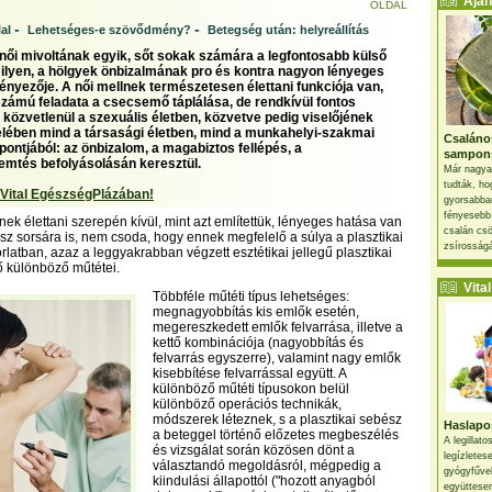
Ajánl
OLDAL
-
-
al
Lehetséges-e szövődmény?
Betegség után: helyreállítás
 női mivoltának egyik, sőt sokak számára a legfontosabb külső
t ilyen, a hölgyek önbizalmának pro és kontra nagyon lényeges
tényezője. A női mellnek természetesen élettani funkciója van,
számú feladata a csecsemő táplálása, de rendkívül fontos
 közvetlenül a szexuális életben, közvetve pedig viselőjének
itelében mind a társasági életben, mind a munkahelyi-szakmai
Csaláno
pontjából: az önbizalom, a magabiztos fellépés, a
sampon
emtés befolyásolásán keresztül.
Már nagya
tudták, ho
 Vital EgészségPlázában!
gyorsabban
fényesebb
nek élettani szerepén kívül, mint azt említettük, lényeges hatása van
csalán csö
sz sorsára is, nem csoda, hogy ennek megfelelő a súlya a plasztikai
zsírosságá
rlatban, azaz a leggyakrabban végzett esztétikai jellegű plasztikai
ő különböző műtétei.
Vital 
Többféle műtéti típus lehetséges:
megnagyobbítás kis emlők esetén,
megereszkedett emlők felvarrása, illetve a
kettő kombinációja (nagyobbítás és
felvarrás egyszerre), valamint nagy emlők
kisebbítése felvarrással együtt. A
különböző műtéti típusokon belül
különböző operációs technikák,
módszerek léteznek, s a plasztikai sebész
Haslapos
a beteggel történő előzetes megbeszélés
A legillat
és vizsgálat során közösen dönt a
legízletes
választandó megoldásról, mégpedig a
gyógyfűve
kiindulási állapottól ("hozott anyagból
együttesen