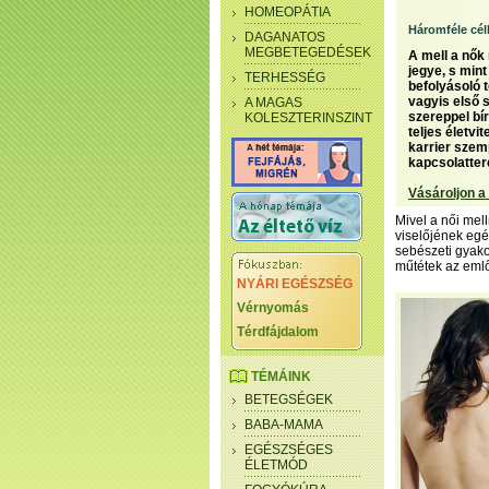
HOMEOPÁTIA
Háromféle céll
DAGANATOS
MEGBETEGEDÉSEK
A mell a nők
jegye, s min
TERHESSÉG
befolyásoló 
vagyis első 
A MAGAS
szereppel bír
KOLESZTERINSZINT
teljes életv
karrier szem
kapcsolatter
Vásároljon a
Mivel a női mell
viselőjének egé
sebészeti gyako
műtétek az eml
NYÁRI EGÉSZSÉG
Vérnyomás
Térdfájdalom
TÉMÁINK
BETEGSÉGEK
BABA-MAMA
EGÉSZSÉGES
ÉLETMÓD