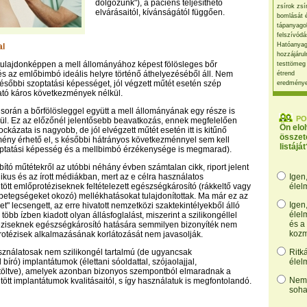
dolgozunk"), a páciens teljesíthető
zsírok zsí
elvárásaitól, kívánságától függően.
bomlását 
tápanyago
felszívódá
Hatóanyag
al
hozzájárul
 tulajdonképpen a mell állományához képest fölösleges bőr
testtömeg
 és az emlőbimbó ideális helyre történő áthelyezéséből áll. Nem
étrend
későbbi szoptatási képességet, jól végzett műtét esetén szép
eredmény
tó káros következmények nélkül.
 során a bőrfölösleggel együtt a mell állományának egy része is
PO
erül. Ez az előzőnél jelentősebb beavatkozás, ennek megfelelően
Ön elo
ckázata is nagyobb, de jól elvégzett műtét esetén itt is kitűnő
összet
mény érhető el, s későbbi hátrányos következménnyel sem kell
listáját
optatási képesség és a mellbimbó érzékenysége is megmarad).
tó műtétekről az utóbbi néhány évben számtalan cikk, riport jelent
ikus és az írott médiákban, mert az e célra használatos
Igen
öltött emlőprotéziseknek feltételezett egészségkárosító (rákkeltő vagy
élel
 betegségeket okozó) mellékhatásokat tulajdonítottak. Ma már ez az
Igen
let" lecsengett, az erre hivatott nemzetközi szaktekintélyekből álló
élel
bb ízben kiadott olyan állásfoglalást, miszerint a szilikongéllel
és a
téziseknek egészségkárosító hatására semmilyen bizonyíték nem
kozm
 protézisek alkalmazásának korlátozását nem javasolják.
sználatosak nem szilikongél tartalmú (de ugyancsak
Ritk
 bíró) implantátumok (élettani sóoldattal, szójaolajjal,
élel
 töltve), amelyek azonban bizonyos szempontból elmaradnak a
Nem,
öltött implantátumok kvalitásaitól, s így használatuk is megfontolandó.
soha