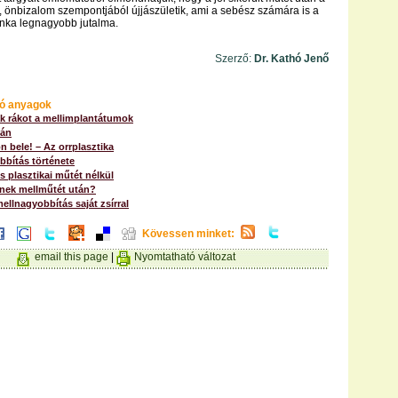
g, önbizalom szempontjából újjászületik, ami a sebész számára is a
unka legnagyobb jutalma.
Szerző:
Dr. Kathó Jenő
ó anyagok
 rákot a mellimplantátumok
tán
n bele! – Az orrplasztika
bbítás története
s plasztikai műtét nélkül
knek mellműtét után?
ellnagyobbítás saját zsírral
Kövessen minket:
email this page
|
Nyomtatható változat