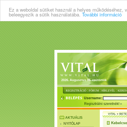
Ez a weboldal sütiket használ a helyes működéséhez, 
beleegyezik a sütik használatába.
További információ
2026. Augusztus 06. csütörtök
:
:
:
REGISZTRÁCIÓ
FÓRUM
HÍRLEVÉL
KERES
Username:
Regisztrálni szeretnék!
VITAL
»
BET
AKTUÁLIS
Kebelcso
NYITÓLAP