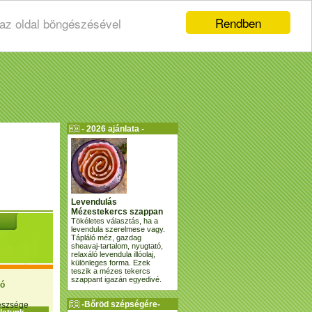
Rendben
 az oldal böngészésével
- 2026 ajánlata -
Levendulás
Mézestekercs szappan
Tökéletes választás, ha a
levendula szerelmese vagy.
Tápláló méz, gazdag
sheavaj-tartalom, nyugtató,
relaxáló levendula illóolaj,
különleges forma. Ezek
teszik a mézes tekercs
szappant igazán egyedivé.
ió
-Bőröd szépségére-
gészsége