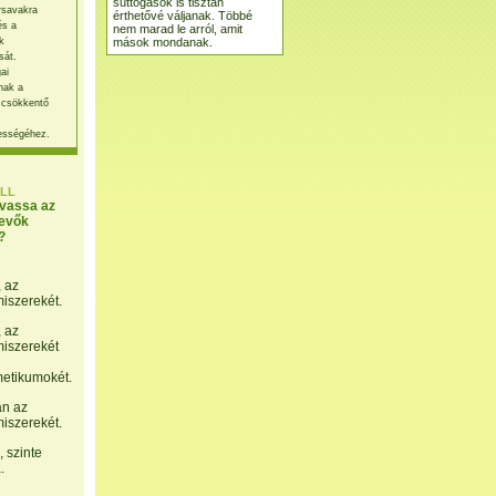
suttogások is tisztán
rsavakra
érthetővé váljanak. Többé
és a
nem marad le arról, amit
mások mondanak.
k
sát.
ai
nak a
 csökkentő
ességéhez.
LL
lvassa az
evők
?
, az
miszerekét.
, az
miszerekét
etikumokét.
án az
miszerekét.
 szinte
.