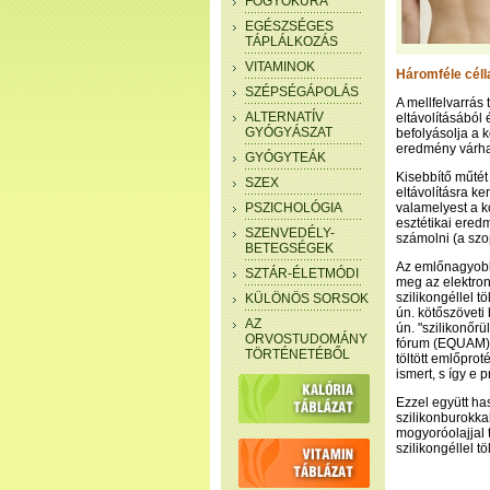
FOGYÓKÚRA
EGÉSZSÉGES
TÁPLÁLKOZÁS
VITAMINOK
Háromféle céll
SZÉPSÉGÁPOLÁS
A mellfelvarrás
ALTERNATÍV
eltávolításából
GYÓGYÁSZAT
befolyásolja a 
eredmény várha
GYÓGYTEÁK
Kisebbítő műtét
SZEX
eltávolításra k
PSZICHOLÓGIA
valamelyest a ko
esztétikai ered
SZENVEDÉLY-
számolni (a sz
BETEGSÉGEK
Az emlőnagyobbí
SZTÁR-ÉLETMÓDI
meg az elektron
szilikongéllel t
KÜLÖNÖS SORSOK
ún. kötőszöveti
AZ
ún. "szilikonőrü
ORVOSTUDOMÁNY
fórum (EQUAM) tö
TÖRTÉNETÉBŐL
töltött emlőpro
ismert, s így e
Ezzel együtt ha
szilikonburokkal
mogyoróolajjal
szilikongéllel t