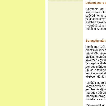
Lehetséges-e
A protézis körü
kötőszöveti tok
szövődménye, az
szűkülése köve
esetben alaki d
nyomásérzékenys
műtéttel ezt me
Betegség után: 
Feltétlenül szót
plasztikai sebés
döntő többségéb
válik a helyreál
követően egy va
(a daganat dikt
gondos mérlegel
típusa, esetleg
képviselői (ált
közösen dönten
A műtéti megold
vagy a széles h
segítségével) v
maradék bőr elő
többnyire elvég
műtétje is a sz
Valamennyi fent