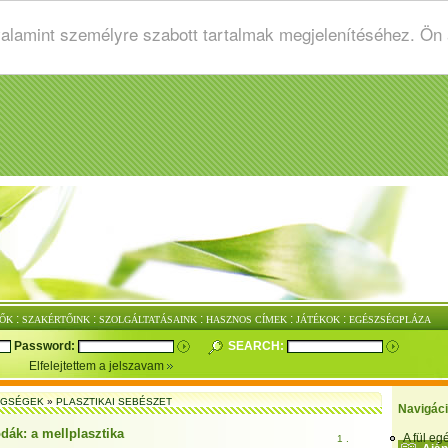
valamint személyre szabott tartalmak megjelenítéséhez. Ön
:
:
:
:
:
ŐK
SZAKÉRTŐINK
SZOLGÁLTATÁSAINK
HASZNOS CÍMEK
JÁTÉKOK
EGÉSZSÉGPLÁZA
Password:
SEARCH:
Elfelejtettem a jelszavam
EGSÉGEK
»
PLASZTIKAI SEBÉSZET
Navigác
dák: a mellplasztika
A fül e
1 .