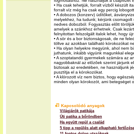
fogmosáshoz. Ne használjuk a csapvizet il
• Ha csak tehetjük, forralt vízből készült it
forralt víz még ha csak egy percig lobogott
• A dobozos (konzerv) üdítőket, ásványviz
melyekhez, ha tudunk; kérjünk csomagolt s
nedves dobozból. Fogyasztás előtt töröljü
amelyek a szánkhoz érhetnek. Csak lezárt
felnyitottan felszolgált italok lehet, hogy újr
• A sör és a bor biztonságosak, de ne fele
töltve az azokban található kórokozókat ne
• Ha olyan helyekre megyünk, ahol nem biz
juthatunk, inkább vigyünk magunkkal eleg
• A szoptatandó gyermekek számára az an
nagyobbaknál az előzőek szerint járjunk 
biztosak az eredetében, ne használjunk j
pusztítja el a kórokozókat.
• A klórozott víz nem biztos, hogy egészsé
minden olyan kórokozót, ami betegséget 
Kapcsolódó anyagok
Világjárók patikája
Úti patika a bőröndben
Ha együtt repül a család
5 tipp a repülés alatt elkapható fertőzés
11 fontos dolog utazóknak