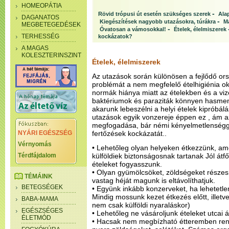
HOMEOPÁTIA
-
Rövid trópusi út esetén szükséges szerek
Ala
DAGANATOS
-
Kiegészítések nagyobb utazásokra, túrákra
Ma
MEGBETEGEDÉSEK
-
Óvatosan a vámosokkal!
Ételek, élelmiszerek
TERHESSÉG
kockázatok?
A MAGAS
KOLESZTERINSZINT
Ételek, élelmiszerek
Az utazások során különösen a fejlődő or
problémát a nem megfelelő ételhigiénia o
normák hiánya miatt az ételekben és a vi
baktériumok és paraziták könnyen hasme
akarunk lebeszélni a helyi ételek kipróbál
utazások egyik vonzereje éppen ez , ám a
megfogadása, bár némi kényelmetlenségge
NYÁRI EGÉSZSÉG
fertőzések kockázatát..
Vérnyomás
• Lehetőleg olyan helyeken étkezzünk, a
Térdfájdalom
külföldiek biztonságosnak tartanak Jól átfőtt
ételeket fogyasszunk.
• Olyan gyümölcsöket, zöldségeket része
TÉMÁINK
vastag héját magunk is eltávolíthatjuk.
BETEGSÉGEK
• Együnk inkább konzerveket, ha lehetetlen
Mindig mossunk kezet étkezés előtt, illetv
BABA-MAMA
nem csak külföldi nyaraláskor)
EGÉSZSÉGES
• Lehetőleg ne vásároljunk ételeket utcai á
ÉLETMÓD
• Hacsak nem megbízható étteremben rend