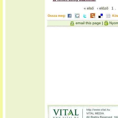
« első
‹ előző
1
.
Ossza meg:
Köv
email this page
|
Nyom