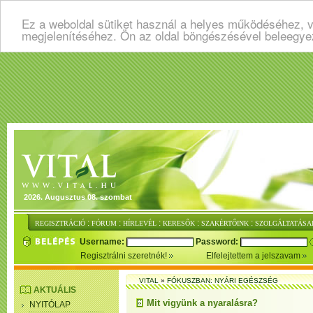
Ez a weboldal sütiket használ a helyes működéséhez, v
megjelenítéséhez. Ön az oldal böngészésével beleegye
2026. Augusztus 08. szombat
:
:
:
:
:
REGISZTRÁCIÓ
FÓRUM
HÍRLEVÉL
KERESŐK
SZAKÉRTŐINK
SZOLGÁLTATÁSA
Username:
Password:
Regisztrálni szeretnék!
Elfelejtettem a jelszavam
VITAL
»
FÓKUSZBAN: NYÁRI EGÉSZSÉG
AKTUÁLIS
Mit vigyünk a nyaralásra?
NYITÓLAP