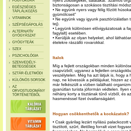
nyers zöldségeket, salátákat. Számos org
FOGYÓKÚRA
biztonságosan a szokásos tisztítási módsz
EGÉSZSÉGES
• Ne együnk nyers vagy félig főzött húsoka
TÁPLÁLKOZÁS
gyümölcseit"
VITAMINOK
• Ne együnk vagy igyunk pasztörizálatlan te
tej).
SZÉPSÉGÁPOLÁS
• Legyünk különösen elővigyázatosak a fag
ALTERNATÍV
fagylalt) esetében.
GYÓGYÁSZAT
• Kerüljük az olyan helyeket, ahol látható
GYÓGYTEÁK
ételekre rászálló rovarokkal.
SZEX
PSZICHOLÓGIA
Italok
SZENVEDÉLY-
Míg a fejlett országokban minden különöse
BETEGSÉGEK
csapvízből, ugyanez a fejletlen országok
SZTÁR-ÉLETMÓDI
veszélytelen. Még ha azt látjuk is, hogy a 
nap, ne kövessük a példájukat, hiszen az
KÜLÖNÖS SORSOK
már felkészült a vízben található organiz
AZ
gyanútlan turista jóformán védtelen. Ilyen
ORVOSTUDOMÁNY
néhány korty a tisztának tűnő vízből, és 
TÖRTÉNETÉBŐL
hasmenéssel fizet óvatlanságáért.
Hogyan csökkenthetők a kockázatok?
• Csak gyárilag lezárt nyílású palackozott 
tisztított, szűrt, illetőleg forralt vizet fog