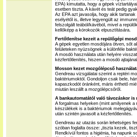
EPA) kimutatta, hogy a gépek víztartály
esetben tiszta. A kávét és teát pedig gyak
Az EPA azt javasolja, hogy akik tartanak
esélyétől is, illetve legyengült az immu
felszolgált teából/kávéból, mivel a repülők
kellőképp a kórokozók elpusztítására.
Fertőtlenítse kezeit a repülőgépi mos
A gépek egyetlen mosdójára ötven, sőt ak
felületeken nyüzsögnek a különféle baktér
A mosdó használata után helyére visszat
kézfertőtlenítés, hiszen a mosdó ajtajának
Mosson kezet mozgólépcső használat
Gendreau vizsgálatai szerint a reptéri 
baktériumoktól. Gondoljon csak bele, há
kapaszkodót óránként, máris érthető miért
miután leszállt a mozgólépcsőről.
A bankautomatától való távozáskor is
A forgalmas helyeken (mint amilyenek a r
készülékek is a baktériumok melegágyáv
után szintén javasolt a kézfertőtlenítés.
Gendreau az utazás során lehetséges fe
szóban foglalta össze: „tiszta kezek, tisz
Rendkívül fontos a higiénia, ha napunk s