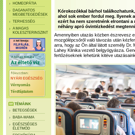
HOMEOPÁTIA
DAGANATOS
Kórokozókkal bárhol találkozhatunk,
MEGBETEGEDÉSEK
ahol sok ember fordul meg. Ilyenek a
ezért ha nem szeretnénk elrontani a n
TERHESSÉG
néhány apró óvintézkedést megtenni
A MAGAS
KOLESZTERINSZINT
Amennyiben utazás közben észrevesz eg
mozgólépcsőről való távozás után kézfert
arra, hogy az Ön által látott személy Dr.
Lahey Klinika vezető belgyógyásza. Gend
fertőzéseknek lehetünk kitéve utazásain
NYÁRI EGÉSZSÉG
Vérnyomás
Térdfájdalom
TÉMÁINK
BETEGSÉGEK
BABA-MAMA
EGÉSZSÉGES
ÉLETMÓD