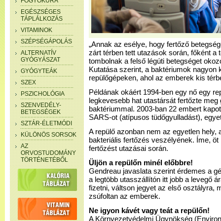
FOGYÓKÚRA
EGÉSZSÉGES
TÁPLÁLKOZÁS
VITAMINOK
SZÉPSÉGÁPOLÁS
„Annak az esélye, hogy fertőző betegsé
zárt térben tett utazások során, főként a 
ALTERNATÍV
GYÓGYÁSZAT
tombolnak a felső légúti betegséget oko
Kutatása szerint, a baktériumok nagyon 
GYÓGYTEÁK
repülőgépeken, ahol az emberek kis tér
SZEX
Példának okáért 1994-ben egy nő egy rep
PSZICHOLÓGIA
legkevesebb hat utastársát fertőzte meg
SZENVEDÉLY-
baktériummal. 2003-ban 22 embert kapott
BETEGSÉGEK
SARS-ot (atípusos tüdőgyulladást), egye
SZTÁR-ÉLETMÓDI
A repülő azonban nem az egyetlen hely, 
KÜLÖNÖS SORSOK
bakteriális fertőzés veszélyének. Íme, öt 
AZ
fertőzést utazásai során.
ORVOSTUDOMÁNY
TÖRTÉNETÉBŐL
Üljön a repülőn minél előbbre!
Gendreau javaslata szerint érdemes a gép
a legtöbb utasszállítón itt jobb a leveg
fizetni, váltson jegyet az első osztályra,
zsúfoltan az emberek.
Ne igyon kávét vagy teát a repülőn!
A Környezetvédelmi Ügynökség (Environ