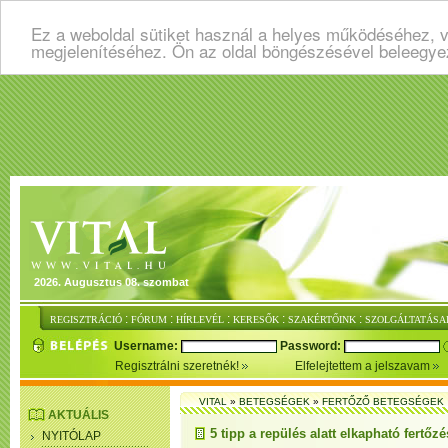
Ez a weboldal sütiket használ a helyes működéséhez, v
megjelenítéséhez. Ön az oldal böngészésével beleegye
2026. Augusztus 08. szombat
:
:
:
:
:
REGISZTRÁCIÓ
FÓRUM
HÍRLEVÉL
KERESŐK
SZAKÉRTŐINK
SZOLGÁLTATÁSA
Username:
Password:
Regisztrálni szeretnék!
Elfelejtettem a jelszavam
VITAL
»
BETEGSÉGEK
»
FERTŐZŐ BETEGSÉGEK
AKTUÁLIS
5 tipp a repülés alatt elkapható fertőzé
NYITÓLAP