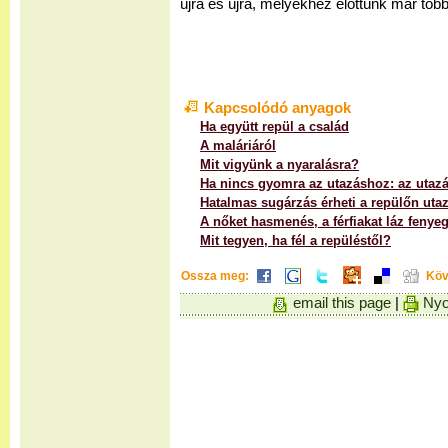
újra és újra, melyekhez előttünk már töb
Kapcsolódó anyagok
Ha együtt repül a család
A maláriáról
Mit vigyünk a nyaralásra?
Ha nincs gyomra az utazáshoz: az utaz
Hatalmas sugárzás érheti a repülőn uta
A nőket hasmenés, a férfiakat láz fenyeg
Mit tegyen, ha fél a repüléstől?
Ossza meg:
Köv
email this page
|
Nyo