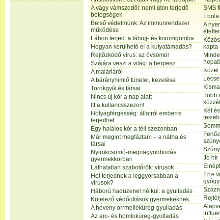
A vágy vámszedői: nemi úton terjedő
SMS f
betegségek
Ebola:
Belső védelmünk: Az immunrendszer
A nyer
működése
ételfe
Lábon terjed: a lábujj- és körömgomba
Közös
Hogyan kerülhető el a kutyatámadás?
kapta 
Rejtőzködő vírus: az övsömör
Minde
hepati
Szájára veszi a világ: a herpesz
Közel
A maláriáról
Lecse
A bárányhimlő tünetei, kezelése
Kisma
Torokgyík és társai
Több 
Nincs új kór a nap alatt
közzét
Itt a kullancsszezon!
Két és
Hólyagférgesség: állatról emberre
testé
terjedhet
Semmi
Egy halálos kór a téli szezonban
Fertő
Már megint megfáztam – a nátha és
szúny
társai
Szúny
Nyirokcsomó-megnagyobbodás
Jó hír
gyermekkorban
Elnép
Láthatatlan szabotőrök: vírusok
Erre 
Hol terjednek a leggyorsabban a
gyógys
vírusok?
Százn
Háború hadüzenet nélkül: a gyulladás
Rejté
Kötelező védőoltások gyermekeknek
Alapv
A heveny orrmelléküreg-gyulladás
influe
Az arc- és homloküreg-gyulladás