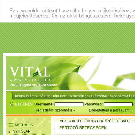
Ez a weboldal sütiket használ a helyes működéséhez, v
megjelenítéséhez. Ön az oldal böngészésével beleegye
2026. Augusztus 08. szombat
:
:
:
:
:
REGISZTRÁCIÓ
FÓRUM
HÍRLEVÉL
KERESŐK
SZAKÉRTŐINK
SZOLGÁLTATÁSA
Username:
Password:
Regisztrálni szeretnék!
Elfelejtettem a jelszavam
VITAL
»
BETEGSÉGEK
»
FERTŐZŐ BETEGSÉGEK
AKTUÁLIS
FERTŐZŐ BETEGSÉGEK
NYITÓLAP