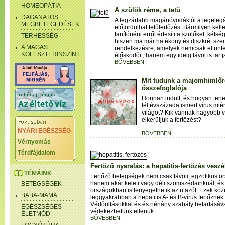
HOMEOPÁTIA
A szülők réme, a tetű
DAGANATOS
A legzártabb magánóvodáktól a legelegá
MEGBETEGEDÉSEK
előfordulhat tetűfertőzés. Bármilyen kel
tanítónéni erről értesíti a szülőket, két
TERHESSÉG
hiszen ma már hatékony és diszkrét szer
A MAGAS
rendelkezésre, amelyek nemcsak eltüntet
KOLESZTERINSZINT
élősködőit, hanem egy ideig távol is tartj
BŐVEBBEN
Mit tudunk a majomhimlőrő
összefoglalója
Honnan indult, és hogyan ter
fél évszázada ismert vírus mi
világot? Kik vannak nagyobb v
elkerüljük a fertőzést?
NYÁRI EGÉSZSÉG
BŐVEBBEN
Vérnyomás
Térdfájdalom
Fertőző nyaralás: a hepatitis-fertőzés veszé
TÉMÁINK
Fertőző betegségek nem csak távoli, egzotikus o
hanem akár keleti vagy déli szomszédainknál, és
BETEGSÉGEK
országokban is fenyegethetik az utazót. Ezek köz
BABA-MAMA
leggyakrabban a hepatitis A- és B-vírus fertőznek.
Védőoltásokkal és és néhány szabály betartásáv
EGÉSZSÉGES
védekezhetünk ellenük.
ÉLETMÓD
BŐVEBBEN