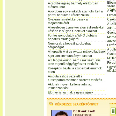
Előzmé
A csókbetegség bármely életkorban
szervi
előfordulhat
A HPV
A jövőben egyre inkább számolni kell a
porral behurcolt kórokozókkal
Férfia
Gyakran ismételt kérdések a
Csókka
majomhimlőről
A szifi
A kezeletlen Lyme-kór akár évtizedekkel
AIDS -
később is súlyos tüneteket okozhat
Gyeng
Fontos gondolatok a WHO globális
Marha
hepatitis-stratégiájáról
agyve
Nem csak a hepatitisz okozhat
Fertő
sárgaságot
A bolh
A hepatitis A vírus okozta májgyulladásról
Gyakor
5 jel, ami immunhiányra utalhat
Mit te
A 3 leggyakoribb, nem csak szexuális
Férgek
úton terjedő nőgyógyászati fertőzés
Egy fé
Középkori bájital a szuperbaktériumok
élősk
ellen
Amputáláshoz vezetett a
turistaparadicsomban szerzett fertőzés
Akiknek ingyen kellene adni az
influenzaoltást
Előnyei is vannak a nyers tejnek
KÉRDEZZE SZAKÉRTŐNKET
Dr. Klenk Zsolt
Fogszakorvos