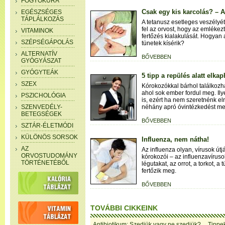
FOGYÓKÚRA
Csak egy kis karcolás? – A
EGÉSZSÉGES
TÁPLÁLKOZÁS
A tetanusz esetleges veszélyé
fel az orvost, hogy az emlékez
VITAMINOK
fertőzés kialakulását. Hogyan 
SZÉPSÉGÁPOLÁS
tünetek kísérik?
ALTERNATÍV
BŐVEBBEN
GYÓGYÁSZAT
GYÓGYTEÁK
5 tipp a repülés alatt elka
SZEX
Kórokozókkal bárhol találkozh
ahol sok ember fordul meg. Il
PSZICHOLÓGIA
is, ezért ha nem szeretnénk elr
SZENVEDÉLY-
néhány apró óvintézkedést meg
BETEGSÉGEK
BŐVEBBEN
SZTÁR-ÉLETMÓDI
KÜLÖNÖS SORSOK
Influenza, nem nátha!
AZ
Az influenza olyan, vírusok út
ORVOSTUDOMÁNY
kórokozói – az influenzavíruso
TÖRTÉNETÉBŐL
légutakat, az orrot, a torkot, a
fertőzik meg.
BŐVEBBEN
TOVÁBBI CIKKEINK
Antibiotikum: Szedjük vagy ne szedjük?
Tippek