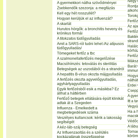
Négy t
A gyermekkori nátha szövődményei
Rontja
Zsebkendők szezonja: a megfázás
alkoh
Kell egy hét rosszullét?
Torok
Hogyan kerüljük el az influenzát?
Fertőz
A skarlát
Az aj
Hurutos hörgők: a bronchitis heveny és
Fertőz
krónikus formái
Baktér
A titokzatos tüdőgyulladás
stran
Amit a SARS-ról tudni lehet /Az atípusos
Halál
tüdõgyulladás/
kórhá
Tömegeket fertőz a tbc
Fertő
A szalmonellafertőzés megelőzése
Máksze
Macsóhímzés: tetoválás és sterilitás
Barát 
Betegségek az uszodából és a strandról
immun
A hepatitis B-vírus okozta májgyulladás
Hogya
A fertőzés okozta agyvelőgyulladás,
náthát
agyhártyagyulladás
Erdei 
Egyik fertőzésből esik a másikba? Ez
Csepp
állhat a háttérben
A gye
Fertőző betegek ellátására épült klinikát
Itt a 
adtak át a Szegeden
Vegyü
Influenza - Emelkedett a
Ha a 
megbetegedések száma
macsk
Veszélyes kullancsok: kérik a lakosság
Védőo
segítségét
A láb
A kéz-láb-száj betegség
Tornac
Az Influenzaoltás és a szélütés
körö
kockázatának összefüggése