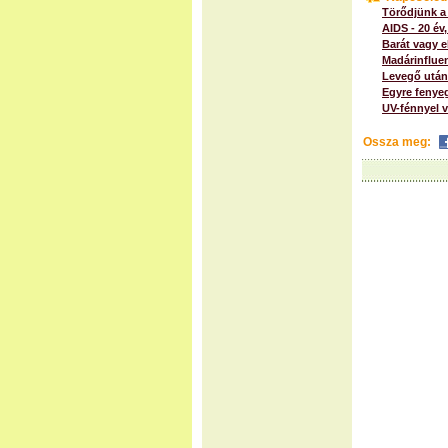
Törődjünk a
AIDS - 20 év,
Barát vagy 
Madárinflue
Levegő után
Egyre fenyeg
UV-fénnyel v
Ossza meg: