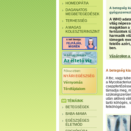
HOMEOPÁTIA
A betegség kia
DAGANATOS
gyógyszerrez
MEGBETEGEDÉSEK
A WHO adatai
TERHESSÉG
világ népess
A MAGAS
magukban a t
KOLESZTERINSZINT
fertőzöttek t
harmadik vil
tömegek mene
felelős azér
ben.
Vásároljon a
A betegség kia
NYÁRI EGÉSZSÉG
A tbc, vagy tub
a Mycobacterium
Vérnyomás
cseppfertőzéssel
Térdfájdalom
támadja meg, ma
szükségszerűen
után aktívvá vá
TÉMÁINK
tartó köhögés, s
felköhögése.
BETEGSÉGEK
BABA-MAMA
EGÉSZSÉGES
ÉLETMÓD