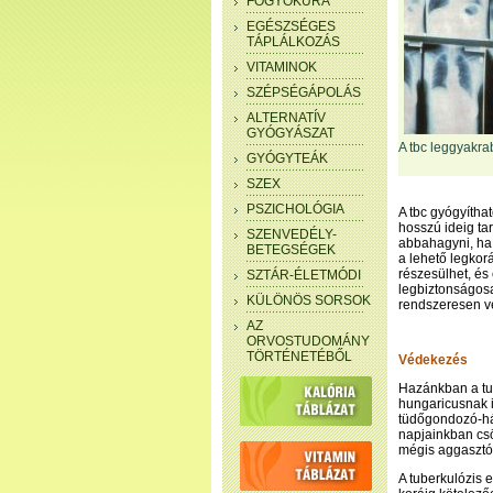
FOGYÓKÚRA
EGÉSZSÉGES
TÁPLÁLKOZÁS
VITAMINOK
SZÉPSÉGÁPOLÁS
ALTERNATÍV
GYÓGYÁSZAT
A tbc leggyakra
GYÓGYTEÁK
SZEX
PSZICHOLÓGIA
A tbc gyógyítha
hosszú ideig ta
SZENVEDÉLY-
abbahagyni, ha 
BETEGSÉGEK
a lehető legkor
részesülhet, és
SZTÁR-ÉLETMÓDI
legbiztonságosa
KÜLÖNÖS SORSOK
rendszeresen ve
AZ
ORVOSTUDOMÁNY
TÖRTÉNETÉBŐL
Védekezés
Hazánkban a tu
hungaricusnak i
tüdőgondozó-há
napjainkban csö
mégis aggaszt
A tuberkulózis