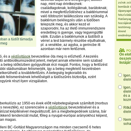
zsírok zsí
nap, mint nap érintkeznek:
bomlását 
családtagoknak, kollégáknak, barátoknak;
tápanyago
mivel a megfertőződéshez a baktériummal
felszívódá
való többszöri találkozásra van szükség. A
Hatóanyag
baktérium belélegzés után a tüdőben
hozzájárul
telepszik meg, és akkor kezd el
testtömeg
szaporodni, ha az illető immunrendszere
étrend
eredetileg is gyenge, vagy legyengültté
eredmény
válik. Ezután a baktériumok a tüdőből a
bban a tüdőt támadja
vérrel a test bármely részébe eljuthatnak,
meg
pl. a vesékbe, az agyba, a gerincbe itt
azonban már nem fertőznek.
PO
Ön elo
tó, és a
védőoltások
bevezetése óta meg is előzhető. A kezelés
összet
rtó antibiotikumszedést jelent, melyet annak ellenére sem szabad
listáját
a beteg időközben gyógyultnak érzi magát. Fontos, hogy a fertőzést
ábbi stádiumában felismerjék, így a beteg megfelelő kezelésben
 elkerülhető a továbbfertőzés. A betegség legkoraibb és
Igen
bb felismerésének lehetőségét a tüdőszűrés biztosítja, ezért
élel
gyünk részt ilyen vizsgálaton.
Igen
élel
és a
kozm
berkulózis az 1950-es évek előtt népbetegségnek számított (morbus
s nevezték), ez szerencsére a
védőoltások
bevezetésével és a
Ritk
lózat kiépítésével megváltozott; ám a megbetegedések száma, bár
élel
kkenő tendenciát mutat, főleg a nyugat-európai arányokhoz képest,
óan magas.
Nem,
soha
 elleni BC-Goltást Magyarországon ma minden csecsemő 6 hetes