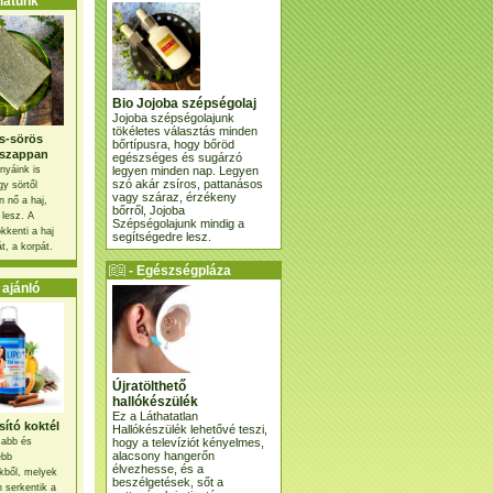
atunk
Bio Jojoba szépségolaj
Jojoba szépségolajunk
tökéletes választás minden
s-sörös
bőrtípusra, hogy bőröd
szappan
egészséges és sugárzó
legyen minden nap. Legyen
nyáink is
szó akár zsíros, pattanásos
gy sörtől
vagy száraz, érzékeny
 nő a haj,
bőrről, Jojoba
 lesz. A
Szépségolajunk mindig a
kkenti a haj
segítségedre lesz.
t, a korpát.
- Egészségpláza
ajánlatunk -
ajánló
Újratölthető
hallókészülék
Ez a Láthatatlan
ító koktél
Hallókészülék lehetővé teszi,
hogy a televíziót kényelmes,
osabb és
alacsony hangerőn
ebb
élvezhesse, és a
kből, melyek
beszélgetések, sőt a
 serkentik a