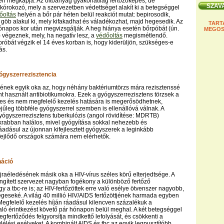
en megkapja. Az oltóanyag gyakorlatilag fertőzőképes, de
ő kórokozó, mely a szervezetben védettséget alakít ki a betegséggel
őoltás
helyén a bőr pár héten belül reakciót mutat: bepirosodik,
göb alakul ki, mely kifakadhat és váladékozhat, majd hegesedik. Az
TART
hónapos kor után megvizsgálják. A heg hiánya esetén bőrpóbát (ún.
MEGOS
végeznek, mely, ha negatív lesz, a
védőoltás
megismétlendő.
róbát végzik el 14 éves korban is, hogy kiderüljön, szükséges-e
ás.
ógyszerrezisztencia
sének egyik oka az, hogy néhány baktériumtörzs mára rezisztenssé
int használt antibiotikumokra. Ezek a gyógyszerrezisztens törzsek a
es és nem megfelelő kezelés hatására is megerősödhetnek,
jűleg többféle gyógyszerrel szemben is ellenállóvá válnak. A
ógyszerrezisztens tuberkulózis (angol rövidítése: MDRTB)
krabban halálos, mivel gyógyítása sokkal nehezebb és
áadásul az újonnan kifejlesztett gyógyszerek a leginkább
 fejlődő országok számára nem elérhetők.
náció
újraéledésének másik oka a HIV-vírus széles körű elterjedtsége. A
yengített szervezet nagyban fogékony a különböző fertőző
y a tbc-re is; az HIV-fertőzöttek erre való esélye ötvenszer nagyobb,
geseké. A világ 40 millió HIV/AIDS fertőzöttjének harmada egyben
. Megfelelő kezelés híján ráadásul kilencven százalékuk a
ló érintkezést követő pár hónapon belül meghal. A két betegséggel
gfertőződés felgyorsítja mindkettő lefolyását, és csökkenti a
lélési esélyeket. A kombinált AIDS és tbc az egyik legpusztítóbb