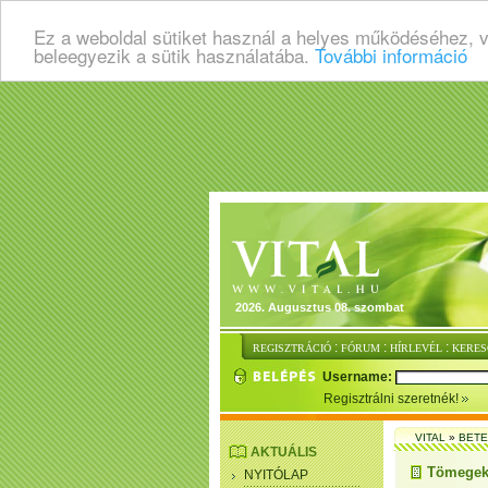
Ez a weboldal sütiket használ a helyes működéséhez, 
beleegyezik a sütik használatába.
További információ
2026. Augusztus 08. szombat
:
:
:
REGISZTRÁCIÓ
FÓRUM
HÍRLEVÉL
KERES
Username:
Regisztrálni szeretnék!
VITAL
»
BET
AKTUÁLIS
Tömegeke
NYITÓLAP