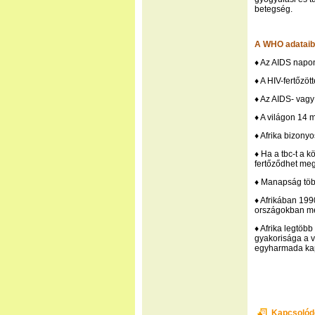
betegség.
A WHO adataib
♦ Az AIDS napon
♦ A HIV-fertőzöt
♦ Az AIDS- vagy 
♦ A világon 14 m
♦ Afrika bizony
♦ Ha a tbc-t a 
fertőződhet meg
♦ Manapság töb
♦ Afrikában 1990
országokban meg
♦ Afrika legtöbb
gyakorisága a v
egyharmada kap
Kapcsolód