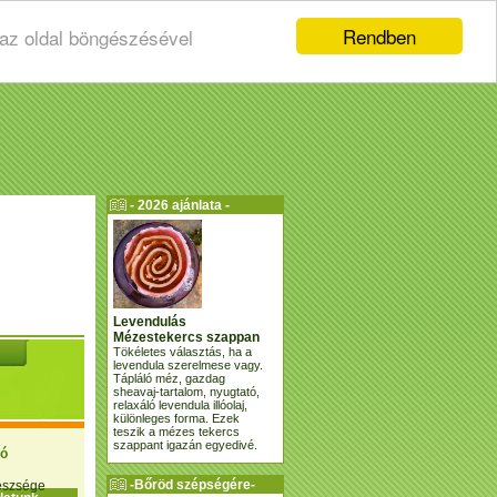
Rendben
 az oldal böngészésével
- 2026 ajánlata -
Levendulás
Mézestekercs szappan
Tökéletes választás, ha a
levendula szerelmese vagy.
Tápláló méz, gazdag
sheavaj-tartalom, nyugtató,
relaxáló levendula illóolaj,
különleges forma. Ezek
teszik a mézes tekercs
szappant igazán egyedivé.
ió
-Bőröd szépségére-
gészsége