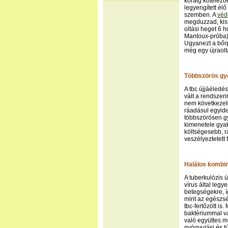
koráig kötelező
legyengített él
szemben. A
véd
megduzzad, kis 
oltási heget 6 
Mantoux-próba) 
Ugyanezt a bőrp
még egy újraolt
Többszörös gy
A tbc újjáéledé
vált a rendszer
nem következet
ráadásul egyide
többszörösen gy
kimenetele gya
költségesebb, r
veszélyeztetett
Halálos kombi
A tuberkulózis 
vírus által leg
betegségekre, íg
mint az egészsé
tbc-fertőzött is
baktériummal va
való együttes me
gyógyulási és tú