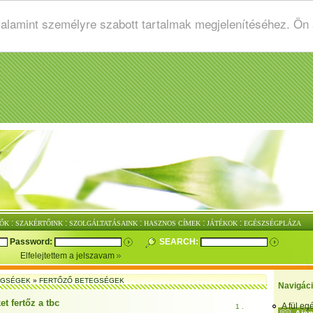
valamint személyre szabott tartalmak megjelenítéséhez. Ön
:
:
:
:
:
ŐK
SZAKÉRTŐINK
SZOLGÁLTATÁSAINK
HASZNOS CÍMEK
JÁTÉKOK
EGÉSZSÉGPLÁZA
Password:
SEARCH:
Elfelejtettem a jelszavam
EGSÉGEK
»
FERTŐZŐ BETEGSÉGEK
Navigác
t fertőz a tbc
A fül e
1 .