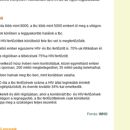
ól
ta több mint 8000, a tbc több mint 5000 embert öl meg a világon.
tek körében a leggyakoribb halálok a tbc.
HIV-fertőzöttek körülbelül fele tbc-vel is megfertőződik.
illió ember egyszerre HIV- és tbc-fertőzött is. 70%-uk Afrikában él.
os régióiban a tébécések 75%a HIV-fertőzött.
következő húsz évben nem kontrolláljuk, közel egymilliárd ember
 újonnan, 200 millió megbetegedhet, 35 millió pedig belehalhat.
ben halnak meg tbc-ben, mint korábban valaha.
 óta a tbc-fertőzések száma a HIV által leginkább érintett
triplázódott, és évente további 34%-kal emelkedik.
 keleti és déli régiójában, ahol a kombinált tbc- és HIV-fertőzések
ilágon a legnagyobb, a tbc-fertőzötteknek csak körülbelül
ja meg a szükséges teljes kezelést.
Forrás:
WHO
ó anyagok