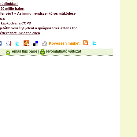
 tüdőnkkel!
 20 millió halott
ellenség? – Az immunrendszer kóros működése
nza
 kapkodva: a COPD
etőbb veszélyt jelent a gyógyszerrezisztens tbc
édekezhetünk a tbc ellen
Kövessen minket:
email this page
|
Nyomtatható változat