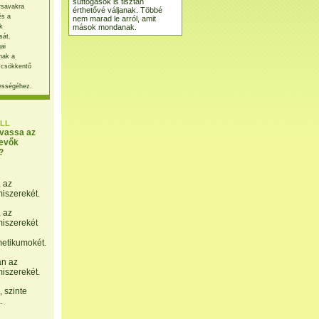
suttogások is tisztán
rsavakra
érthetővé váljanak. Többé
és a
nem marad le arról, amit
mások mondanak.
k
sát.
ai
nak a
 csökkentő
ességéhez.
LL
lvassa az
evők
?
, az
miszerekét.
, az
miszerekét
etikumokét.
án az
miszerekét.
 szinte
.