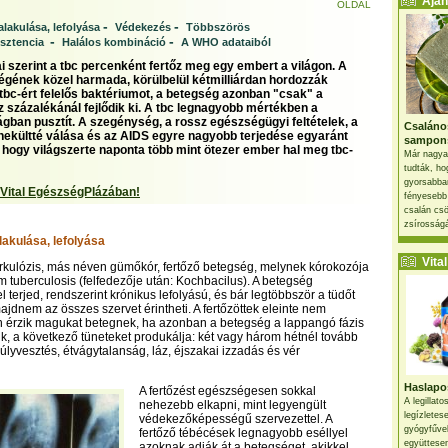
Ajánl
OLDAL
-
-
lakulása, lefolyása
Védekezés
Többszörös
-
-
isztencia
Halálos kombináció
A WHO adataiból
 szerint a tbc percenként fertőz meg egy embert a világon. A
égének közel harmada, körülbelül kétmilliárdan hordozzák
bc-ért felelős baktériumot, a betegség azonban "csak" a
íz százalékánál fejlődik ki. A tbc legnagyobb mértékben a
ágban pusztít. A szegénység, a rossz egészségügyi feltételek, a
Csaláno
kültté válása és az AIDS egyre nagyobb terjedése egyaránt
sampon
t, hogy világszerte naponta több mint ötezer ember hal meg tbc-
Már nagya
tudták, ho
gyorsabban
 Vital EgészségPlázában!
fényesebb
csalán csö
zsírosságá
lakulása, lefolyása
Vital 
erkulózis, más néven gümőkór, fertőző betegség, melynek kórokozója
 tuberculosis (felfedezője után: Kochbacilus). A betegség
 terjed, rendszerint krónikus lefolyású, és bár legtöbbször a tüdőt
jdnem az összes szervet érintheti. A fertőzöttek eleinte nem
 érzik magukat betegnek, ha azonban a betegség a lappangó fázis
lik, a következő tüneteket produkálja: két vagy három hétnél tovább
úlyvesztés, étvágytalanság, láz, éjszakai izzadás és vér
Haslapos
A fertőzést egészségesen sokkal
A legillat
nehezebb elkapni, mint legyengült
legízletes
védekezőképességű szervezettel. A
gyógyfűve
fertőző tébécések legnagyobb eséllyel
együttesen
azoknak adják át a betegséget, akikkel