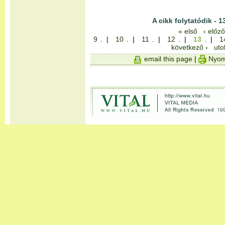
A cikk folytatódik - 1
« első
‹ előző
9
. |
10
. |
11
. |
12
. |
13
. |
1
következő ›
uto
email this page
|
Nyom