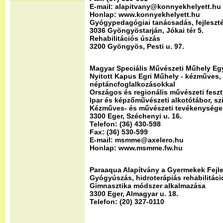
E-mail: alapitvany@konnyekhelyett.hu
Honlap: www.konnyekhelyett.hu
Gyógypedagógiai tanácsadás, fejleszt
3036 Gyöngyöstarján, Jókai tér 5.
Rehabilitációs úszás
3200 Gyöngyös, Pesti u. 97.
Magyar Speciális Művészeti Műhely Eg
Nyitott Kapus Egri Műhely - kézműves, 
néptáncfoglalkozásokkal
Országos és regionális művészeti feszt
Ipar és képzőművészeti alkotótábor, sz
Kézműves- és művészeti tevékenységek
3300 Eger, Széchenyi u. 16.
Telefon: (36) 430-598
Fax: (36) 530-599
E-mail: msmme@axelero.hu
Honlap: www.msmme.fw.hu
Paraaqua Alapítvány a Gyermekek Fejle
Gyógyúszás, hidroterápiás rehabilitáci
Gimnasztika módszer alkalmazása
3300 Eger, Almagyar u. 18.
Telefon: (20) 327-0110