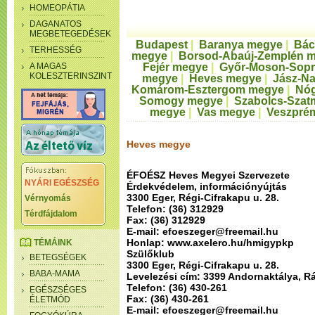
HOMEOPÁTIA
DAGANATOS
MEGBETEGEDÉSEK
Budapest
|
Baranya megye
|
Bác
TERHESSÉG
megye
|
Borsod-Abaúj-Zemplén 
A MAGAS
Fejér megye
|
Győr-Moson-Sop
KOLESZTERINSZINT
megye
|
Heves megye
|
Jász-N
Komárom-Esztergom megye
|
Nóg
Somogy megye
|
Szabolcs-Szat
megye
|
Vas megye
|
Veszpré
Heves megye
ÉFOÉSZ Heves Megyei Szervezete
NYÁRI EGÉSZSÉG
Érdekvédelem, információnyújtás
3300 Eger, Régi-Cifrakapu u. 28.
Vérnyomás
Telefon: (36) 312929
Térdfájdalom
Fax: (36) 312929
E-mail: efoeszeger@freemail.hu
Honlap: www.axelero.hu/hmigypkp
TÉMÁINK
Szülőklub
BETEGSÉGEK
3300 Eger, Régi-Cifrakapu u. 28.
BABA-MAMA
Levelezési cím: 3399 Andornaktálya, Rá
Telefon: (36) 430-261
EGÉSZSÉGES
Fax: (36) 430-261
ÉLETMÓD
E-mail: efoeszeger@freemail.hu