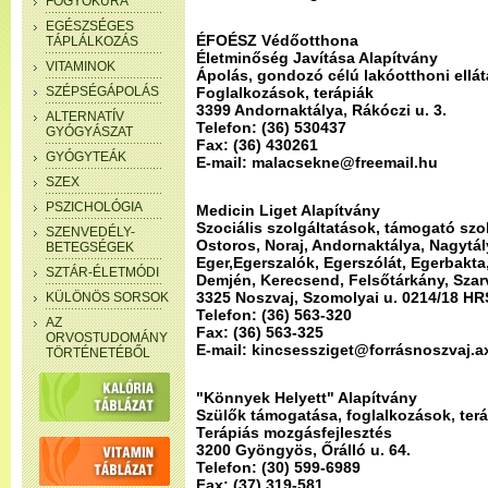
FOGYÓKÚRA
EGÉSZSÉGES
ÉFOÉSZ Védőotthona
TÁPLÁLKOZÁS
Életminőség Javítása Alapítvány
VITAMINOK
Ápolás, gondozó célú lakóotthoni ellát
SZÉPSÉGÁPOLÁS
Foglalkozások, terápiák
3399 Andornaktálya, Rákóczi u. 3.
ALTERNATÍV
Telefon: (36) 530437
GYÓGYÁSZAT
Fax: (36) 430261
GYÓGYTEÁK
E-mail: malacsekne@freemail.hu
SZEX
PSZICHOLÓGIA
Medicin Liget Alapítvány
Szociális szolgáltatások, támogató szo
SZENVEDÉLY-
Ostoros, Noraj, Andornaktálya, Nagytál
BETEGSÉGEK
Eger,Egerszalók, Egerszólát, Egerbakta
SZTÁR-ÉLETMÓDI
Demjén, Kerecsend, Felsőtárkány, Sza
3325 Noszvaj, Szomolyai u. 0214/18 HR
KÜLÖNÖS SORSOK
Telefon: (36) 563-320
AZ
Fax: (36) 563-325
ORVOSTUDOMÁNY
E-mail: kincsessziget@forrásnoszvaj.a
TÖRTÉNETÉBŐL
"Könnyek Helyett" Alapítvány
Szülők támogatása, foglalkozások, ter
Terápiás mozgásfejlesztés
3200 Gyöngyös, Őrálló u. 64.
Telefon: (30) 599-6989
Fax: (37) 319-581