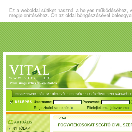
Ez a weboldal sütiket használ a helyes működéséhez, v
megjelenítéséhez. Ön az oldal böngészésével beleegye
2026. Augusztus 06. csütörtök
:
:
:
:
:
REGISZTRÁCIÓ
FÓRUM
HÍRLEVÉL
KERESŐK
SZAKÉRTŐINK
SZOLGÁLTATÁSA
Username:
Password:
Regisztrálni szeretnék!
Elfelejtettem a jelszavam
VITAL
AKTUÁLIS
FOGYATÉKOSOKAT SEGÍTŐ CIVIL SZ
NYITÓLAP