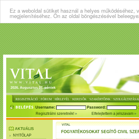
Ez a weboldal sütiket használ a helyes működéséhez, v
megjelenítéséhez. Ön az oldal böngészésével beleegye
2026. Augusztus 07. péntek
:
:
:
:
:
REGISZTRÁCIÓ
FÓRUM
HÍRLEVÉL
KERESŐK
SZAKÉRTŐINK
SZOLGÁLTATÁSA
Username:
Password:
Regisztrálni szeretnék!
Elfelejtettem a jelszavam
VITAL
AKTUÁLIS
FOGYATÉKOSOKAT SEGÍTŐ CIVIL SZ
NYITÓLAP