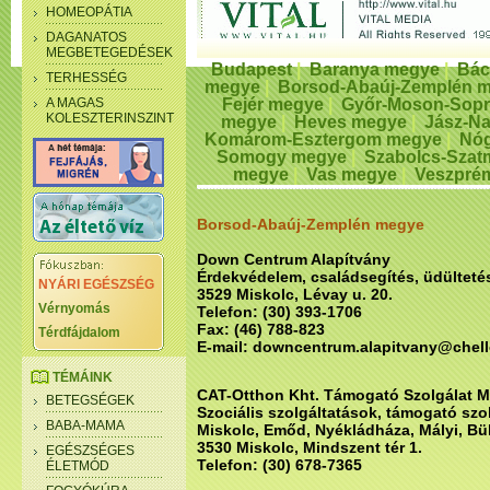
HOMEOPÁTIA
DAGANATOS
MEGBETEGEDÉSEK
Budapest
|
Baranya megye
|
Bác
TERHESSÉG
megye
|
Borsod-Abaúj-Zemplén 
A MAGAS
Fejér megye
|
Győr-Moson-Sop
KOLESZTERINSZINT
megye
|
Heves megye
|
Jász-N
Komárom-Esztergom megye
|
Nóg
Somogy megye
|
Szabolcs-Szat
megye
|
Vas megye
|
Veszpré
Borsod-Abaúj-Zemplén megye
Down Centrum Alapítvány
Érdekvédelem, családsegítés, üdülteté
NYÁRI EGÉSZSÉG
3529 Miskolc, Lévay u. 20.
Vérnyomás
Telefon: (30) 393-1706
Fax: (46) 788-823
Térdfájdalom
E-mail: downcentrum.alapitvany@chel
TÉMÁINK
CAT-Otthon Kht. Támogató Szolgálat M
BETEGSÉGEK
Szociális szolgáltatások, támogató szo
BABA-MAMA
Miskolc, Emőd, Nyékládháza, Mályi, Bü
3530 Miskolc, Mindszent tér 1.
EGÉSZSÉGES
Telefon: (30) 678-7365
ÉLETMÓD