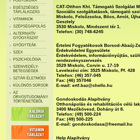
FOGYÓKÚRA
CAT-Otthon Kht. Támogató Szolgálat M
EGÉSZSÉGES
Szociális szolgáltatások, támogató szo
TÁPLÁLKOZÁS
Miskolc, Felsőzsolca, Böcs, Arnót, Új
VITAMINOK
Gesztely
SZÉPSÉGÁPOLÁS
3530 Miskolc, Mindszent tér 1.
Telefon: (30) 748-6245
ALTERNATÍV
GYÓGYÁSZAT
GYÓGYTEÁK
Értelmi Fogyatékosok Borsod-Abaúj-Z
Érdekvédelmi Egyesülete
SZEX
Érdekvédelem, információnyújtás, szül
PSZICHOLÓGIA
rendezvényszervezés
3529 Miskolc, Corvin u. 17-19
SZENVEDÉLY-
Levelezési cím: 3525 Miskolc, Pf. 428
BETEGSÉGEK
Telefon: (46) 357-045
SZTÁR-ÉLETMÓDI
Fax: (46) 357046
E-mail: ertf.baz@chello.hu
KÜLÖNÖS SORSOK
AZ
ORVOSTUDOMÁNY
Gondoskodás Alapítvány
TÖRTÉNETÉBŐL
Otthonápolás és rehabilitációs célú lak
3400 Mezőkövesd, Dohány út 8.
Telefon: (49) 500-224
Fax: (49) 500-225
E-mail: gondoskodasa@freemail.hu
Help Alapítvány