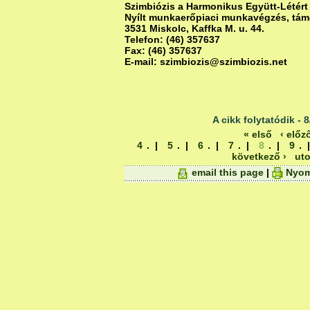
Szimbiózis a Harmonikus Együtt-Létért
Nyílt munkaerőpiaci munkavégzés, támo
3531 Miskolc, Kaffka M. u. 44.
Telefon: (46) 357637
Fax: (46) 357637
E-mail: szimbiozis@szimbiozis.net
A cikk folytatódik - 8
« első
‹ előz
4
. |
5
. |
6
. |
7
. |
8
. |
9
. 
következő ›
uto
email this page
|
Nyom