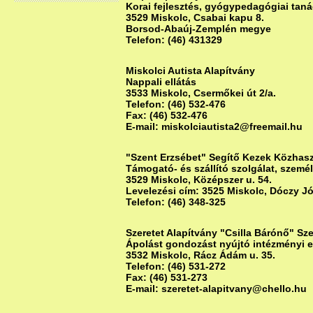
Korai fejlesztés, gyógypedagógiai tan
3529 Miskolc, Csabai kapu 8.
Borsod-Abaúj-Zemplén megye
Telefon: (46) 431329
Miskolci Autista Alapítvány
Nappali ellátás
3533 Miskolc, Csermőkei út 2/a.
Telefon: (46) 532-476
Fax: (46) 532-476
E-mail: miskolciautista2@freemail.hu
"Szent Erzsébet" Segítő Kezek Közhas
Támogató- és szállító szolgálat, személ
3529 Miskolc, Középszer u. 54.
Levelezési cím: 3525 Miskolc, Dóczy Jó
Telefon: (46) 348-325
Szeretet Alapítvány "Csilla Bárónő" Sz
Ápolást gondozást nyújtó intézményi e
3532 Miskolc, Rácz Ádám u. 35.
Telefon: (46) 531-272
Fax: (46) 531-273
E-mail: szeretet-alapitvany@chello.hu