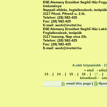
ESE Alemany Erzsébet Segítő Ház Fogy
Intézménye
Nappali ellátás, foglalkozások, terápiák
2117 Pécel, Pihenő u. 2./b.
Telefon: (28) 582-425
Fax: (28) 582-425
E-mail: aesh@invitel.hu
ESE Alemany Erzsébet Segítő Ház Lak
Foglalkozások, terápiák
2117 Isaszeg, Nap utca 2/b.
Telefon: (28) 582-425
Fax: (28) 582-425
E-mail: aesh@invitel.hu
A cikk folytatódik - 1
« első
‹ előz
13
. |
14
. |
15
. |
16
. |
17
. |
következő ›
uto
email this page
|
Nyom