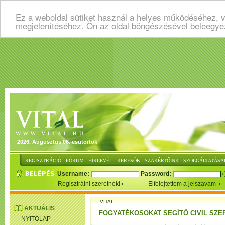
Ez a weboldal sütiket használ a helyes működéséhez, v
megjelenítéséhez. Ön az oldal böngészésével beleegye
2026. Augusztus 06. csütörtök
:
:
:
:
:
REGISZTRÁCIÓ
FÓRUM
HÍRLEVÉL
KERESŐK
SZAKÉRTŐINK
SZOLGÁLTATÁSA
Username:
Password:
Regisztrálni szeretnék!
Elfelejtettem a jelszavam
VITAL
AKTUÁLIS
FOGYATÉKOSOKAT SEGÍTŐ CIVIL SZ
NYITÓLAP