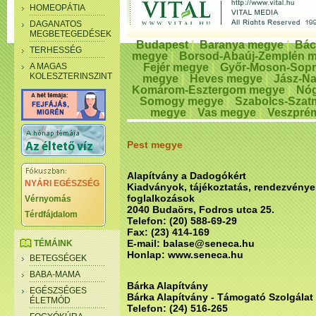
HOMEOPÁTIA
DAGANATOS
MEGBETEGEDÉSEK
Budapest
|
Baranya megye
|
Bác
TERHESSÉG
megye
|
Borsod-Abaúj-Zemplén 
A MAGAS
Fejér megye
|
Győr-Moson-Sop
KOLESZTERINSZINT
megye
|
Heves megye
|
Jász-N
Komárom-Esztergom megye
|
Nóg
Somogy megye
|
Szabolcs-Szat
megye
|
Vas megye
|
Veszpré
Pest megye
Alapítvány a Dadogókért
NYÁRI EGÉSZSÉG
Kiadványok, tájékoztatás, rendezvénye
foglalkozások
Vérnyomás
2040 Budaörs, Fodros utca 25.
Térdfájdalom
Telefon: (20) 588-69-29
Fax: (23) 414-169
E-mail: balase@seneca.hu
TÉMÁINK
Honlap: www.seneca.hu
BETEGSÉGEK
BABA-MAMA
Bárka Alapítvány
EGÉSZSÉGES
Bárka Alapítvány - Támogató Szolgálat
ÉLETMÓD
Telefon: (24) 516-265