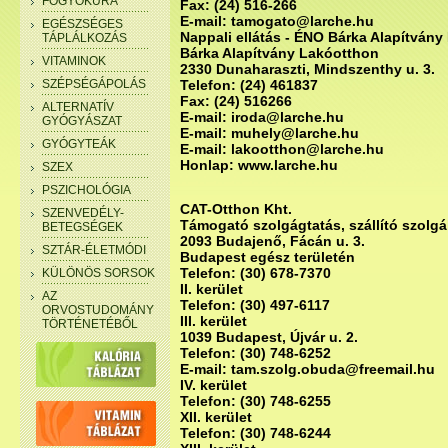
FOGYÓKÚRA
Fax: (24) 516-266
E-mail: tamogato@larche.hu
EGÉSZSÉGES
Nappali ellátás - ÉNO Bárka Alapítván
TÁPLÁLKOZÁS
Bárka Alapítvány Lakóotthon
VITAMINOK
2330 Dunaharaszti, Mindszenthy u. 3.
SZÉPSÉGÁPOLÁS
Telefon: (24) 461837
Fax: (24) 516266
ALTERNATÍV
E-mail: iroda@larche.hu
GYÓGYÁSZAT
E-mail: muhely@larche.hu
GYÓGYTEÁK
E-mail: lakootthon@larche.hu
Honlap: www.larche.hu
SZEX
PSZICHOLÓGIA
CAT-Otthon Kht.
SZENVEDÉLY-
Támogató szolgágtatás, szállító szolgál
BETEGSÉGEK
2093 Budajenő, Fácán u. 3.
SZTÁR-ÉLETMÓDI
Budapest egész területén
Telefon: (30) 678-7370
KÜLÖNÖS SORSOK
II. kerület
AZ
Telefon: (30) 497-6117
ORVOSTUDOMÁNY
III. kerület
TÖRTÉNETÉBŐL
1039 Budapest, Újvár u. 2.
Telefon: (30) 748-6252
E-mail: tam.szolg.obuda@freemail.hu
IV. kerület
Telefon: (30) 748-6255
XII. kerület
Telefon: (30) 748-6244