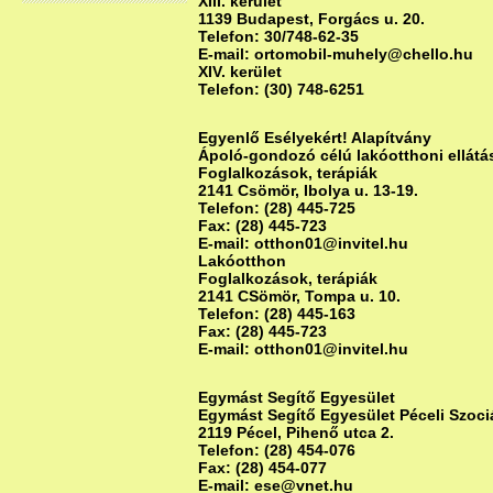
XIII. kerület
1139 Budapest, Forgács u. 20.
Telefon: 30/748-62-35
E-mail: ortomobil-muhely@chello.hu
XIV. kerület
Telefon: (30) 748-6251
Egyenlő Esélyekért! Alapítvány
Ápoló-gondozó célú lakóotthoni ellátá
Foglalkozások, terápiák
2141 Csömör, Ibolya u. 13-19.
Telefon: (28) 445-725
Fax: (28) 445-723
E-mail: otthon01@invitel.hu
Lakóotthon
Foglalkozások, terápiák
2141 CSömör, Tompa u. 10.
Telefon: (28) 445-163
Fax: (28) 445-723
E-mail: otthon01@invitel.hu
Egymást Segítő Egyesület
Egymást Segítő Egyesület Péceli Szociá
2119 Pécel, Pihenő utca 2.
Telefon: (28) 454-076
Fax: (28) 454-077
E-mail: ese@vnet.hu