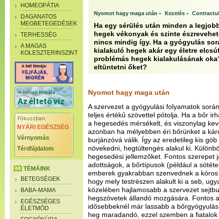
HOMEOPÁTIA
-
-
Nyomot hagy maga után
Kezelés
Contractu
DAGANATOS
MEGBETEGEDÉSEK
Ha egy sérülés után minden a legjobb
hegek vékonyak és szinte észrevehet
TERHESSÉG
nincs mindig így. Ha a gyógyulás sorá
A MAGAS
kialakuló hegek akár egy életre elcsúfí
KOLESZTERINSZINT
problémás hegek kialakulásának oka
eltüntetni őket?
Nyomot hagy maga után
A szervezet a gyógyulási folyamatok során
teljes értékű szövettel pótolja. Ha a bőr ir
a hegesedés mérsékelt, és viszonylag kev
NYÁRI EGÉSZSÉG
azonban ha mélyebben éri bőrünket a kár
Vérnyomás
burjánzóvá válik. Így az eredetileg kis g
növekedni, hegtúltengés alakul ki. Különb
Térdfájdalom
hegesedési jellemzőket. Fontos szerepet j
adottságok, a bőrtípusok (például a sötéteb
TÉMÁINK
emberek gyakrabban szenvednek a kóros h
BETEGSÉGEK
hogy mely testrészen alakult ki a seb, ugya
közelében hajlamosabb a szervezet sejtbur
BABA-MAMA
hegszövetek állandó mozgására. Fontos az i
EGÉSZSÉGES
idősebbeknél már lassabb a bőrgyógyulás, 
ÉLETMÓD
heg maradandó, ezzel szemben a fiatalok