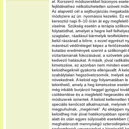
el. Korszerű módszerekkel bizonyos eset
fejlődéséhez nélkülözhetetlen szöveti műkö
Az alapvető cél a sejtburjánzás megakadá
módszere az ún. nyomásos kezelés. Ez es
keresztül napi 8–10 órán át egy megfelelő 
viselnie. Szükség esetén a terápia szilikon
folytatódhat, amelyet a hegre kell felhelye
szagtalan, ráadásul bármelyik testfelületre
belül rászárad a bőrre, s ezzel egyrészt 
másrészt védőréteget képez a fertőzésekk
kutatási eredmények szerint a szilikongél
víztartamának fokozásával, a szövetek pár
kedvező hatásukat. A másik, jóval radiká
kimetszése, ez azonban nem minden eset
keloidhegeknél gyakorta ellenjavallt. A ke
szabálytalan hegszövetcsomók, melyek az e
növekednek. A keloid egy folyamatában l
tekinthető, amely a heg kimetszése eseté
még inkább burjánzó heggel gyógyul tová
csökkentése és a megfelelő hegesedés e
módszerek ismertek. A keloid kellemetlen
speciális kenőcsöt alkalmaznak, melynek 
megpuhulnak, „megérnek”. Az eképpen nyu
keloidheg már jóval hatékonyabban operálh
alatt és után egyes súlyosabb esetekben (
meghatározott mennyiségű szteroidinjekció
szakemberek ugyanazokat a kiegészítő ke