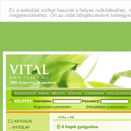
Ez a weboldal sütiket használ a helyes működéséhez, v
megjelenítéséhez. Ön az oldal böngészésével beleegye
2026. Augusztus 09. vasárnap
:
:
:
:
:
REGISZTRÁCIÓ
FÓRUM
HÍRLEVÉL
KERESŐK
SZAKÉRTŐINK
SZOLGÁLTATÁSA
Username:
Password:
Regisztrálni szeretnék!
Elfelejtettem a jelszavam
VITAL
»
PR
AKTUÁLIS
A hegek gyógyulása
NYITÓLAP