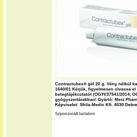
Contractubex® gél 20 g. Vény nélkül k
1640/01 Kérjük, figyelmesen olvassa el
betegtájékoztatót (OGYI/37541/2014, O
gyógyszertárakban! Gyártó: Merz Phar
Képviselet: Shila-Medic Kft. 4030 Debre
Szponzorált tartalom