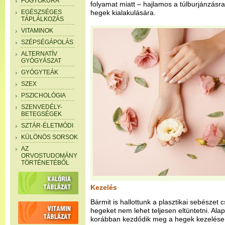
FOGYÓKÚRA
folyamat miatt – hajlamos a túlburjánzás
EGÉSZSÉGES
hegek kialakulására.
TÁPLÁLKOZÁS
VITAMINOK
SZÉPSÉGÁPOLÁS
ALTERNATÍV
GYÓGYÁSZAT
GYÓGYTEÁK
SZEX
PSZICHOLÓGIA
SZENVEDÉLY-
BETEGSÉGEK
SZTÁR-ÉLETMÓDI
KÜLÖNÖS SORSOK
AZ
ORVOSTUDOMÁNY
TÖRTÉNETÉBŐL
Kezelés
Bármit is hallottunk a plasztikai sebészet c
hegeket nem lehet teljesen eltüntetni. Ala
korábban kezdődik meg a hegek kezelése