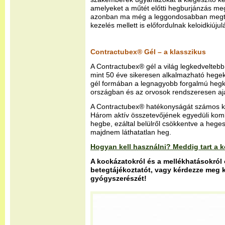
amelyeket a műtét előtti hegburjánzás m
azonban ma még a leggondosabban megter
kezelés mellett is előfordulnak keloidkiújul
Contractubex® Gél – a klasszikus
A Contractubex® gél a világ legkedvelteb
mint 50 éve sikeresen alkalmazható hege
gél formában a legnagyobb forgalmú hegk
országban és az orvosok rendszeresen aján
A Contractubex® hatékonyságát számos klin
Három aktív összetevőjének egyedüli komb
hegbe, ezáltal belülről csökkentve a hege
majdnem láthatatlan heg.
Hogyan kell használni? Meddig tart a k
A kockázatokról és a mellékhatásokról 
betegtájékoztatót, vagy kérdezze meg 
gyógyszerészét!