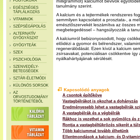
FOGYÓKÚRA
milligrammot) kalciumot bevivők egyötödé
tanulmány szerint.
EGÉSZSÉGES
TÁPLÁLKOZÁS
A kalcium és a tejtermékek rendszeres fo
VITAMINOK
semmilyen kapcsolatot a prosztata-, a mel
emésztőszervekét leszámítva az összes 
SZÉPSÉGÁPOLÁS
megbetegedéssel – hangsúlyozzák a tanu
ALTERNATÍV
GYÓGYÁSZAT
A kalciumról bebizonyosodott, hogy csökke
előidézi a gyomor és bélrendszer, valamint
GYÓGYTEÁK
regenerálódását. Ezen kívül a kalcium sem
SZEX
zsírsavakat, potenciálisan csökkentve így 
nyálkahártyájának sérülését.
PSZICHOLÓGIA
SZENVEDÉLY-
BETEGSÉGEK
SZTÁR-ÉLETMÓDI
KÜLÖNÖS SORSOK
Kapcsolódó anyagok
AZ
A csontok építőköve
ORVOSTUDOMÁNY
Vastagbélrákot is okozhat a dohányzás
TÖRTÉNETÉBŐL
Eredményesebb lehet a vastagbélrák sz
A vastagbélrák és a végbélrák
Rákhoz is vezethet a sok gyümölcs és 
Rontja a vastagbéltükrözés sikerét a túl
Több kalciummal tovább élhetünk
Ellentmondások a kalcium- és D-vitamin