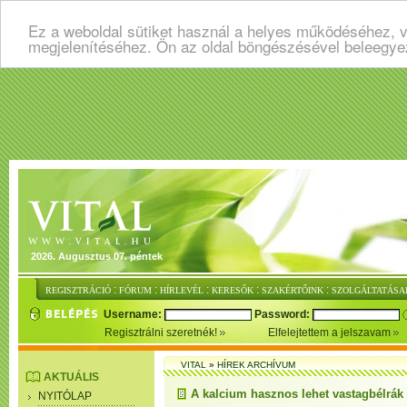
Ez a weboldal sütiket használ a helyes működéséhez, v
megjelenítéséhez. Ön az oldal böngészésével beleegye
2026. Augusztus 07. péntek
:
:
:
:
:
REGISZTRÁCIÓ
FÓRUM
HÍRLEVÉL
KERESŐK
SZAKÉRTŐINK
SZOLGÁLTATÁSA
Username:
Password:
Regisztrálni szeretnék!
Elfelejtettem a jelszavam
VITAL
»
HÍREK ARCHÍVUM
AKTUÁLIS
A kalcium hasznos lehet vastagbélrák 
NYITÓLAP