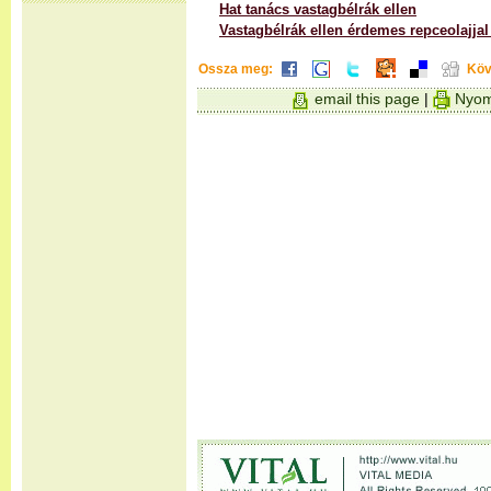
Hat tanács vastagbélrák ellen
Vastagbélrák ellen érdemes repceolajjal
Ossza meg:
Köv
email this page
|
Nyom