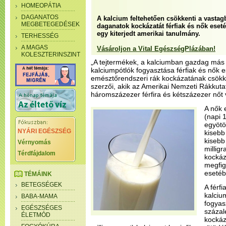
HOMEOPÁTIA
DAGANATOS
A kalcium feltehetően csökkenti a vastag
MEGBETEGEDÉSEK
daganatok kockázatát férfiak és nők eseté
egy kiterjedt amerikai tanulmány.
TERHESSÉG
A MAGAS
Vásároljon a Vital EgészségPlázában!
KOLESZTERINSZINT
„A tejtermékek, a kalciumban gazdag más 
kalciumpótlók fogyasztása férfiak és nők e
emésztőrendszeri rák kockázatának csökke
szerzői, akik az Amerikai Nemzeti Rákkuta
háromszázezer férfira és kétszázezer nőt 
A nők 
(napi 
egyötö
NYÁRI EGÉSZSÉG
kisebb
kisebb
Vérnyomás
millig
Térdfájdalom
kockáz
megfig
esetéb
TÉMÁINK
BETEGSÉGEK
A férf
kalciu
BABA-MAMA
fogyas
EGÉSZSÉGES
százal
ÉLETMÓD
kockáz