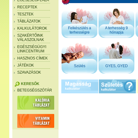
EGÉSZSÉGPLÁZA
RECEPTEK
TESZTEK
TÁBLÁZATOK
Felkészülés a
A terhesség 9
KALKULÁTOROK
terhességre
hónapja
SZAKÉRTŐINK
VÁLASZOLNAK
EGÉSZSÉGÜGYI
LINKCENTRUM
HASZNOS CÍMEK
JÁTÉKOK
Szülés
GYES, GYED
SZAVAZÁSOK
KERESŐK
BETEGSÉGSZÓTÁR