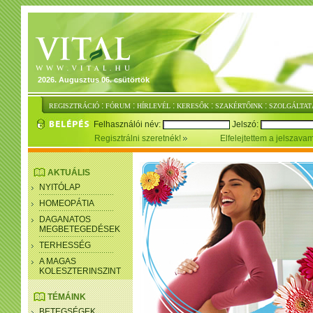
2026. Augusztus 06. csütörtök
:
:
:
:
:
REGISZTRÁCIÓ
FÓRUM
HÍRLEVÉL
KERESŐK
SZAKÉRTŐINK
SZOLGÁLTAT
Felhasználói név:
Jelszó:
Regisztrálni szeretnék!
Elfelejtettem a jelszava
AKTUÁLIS
NYITÓLAP
HOMEOPÁTIA
DAGANATOS
MEGBETEGEDÉSEK
TERHESSÉG
A MAGAS
KOLESZTERINSZINT
TÉMÁINK
BETEGSÉGEK