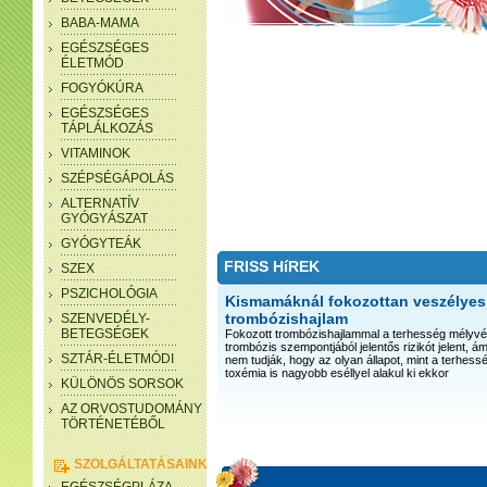
BABA-MAMA
EGÉSZSÉGES
ÉLETMÓD
FOGYÓKÚRA
EGÉSZSÉGES
TÁPLÁLKOZÁS
VITAMINOK
SZÉPSÉGÁPOLÁS
ALTERNATÍV
GYÓGYÁSZAT
GYÓGYTEÁK
FRISS HíREK
SZEX
PSZICHOLÓGIA
Kismamáknál fokozottan veszélyes
trombózishajlam
SZENVEDÉLY-
BETEGSÉGEK
Fokozott trombózishajlammal a terhesség mélyv
trombózis szempontjából jelentős rizikót jelent, 
SZTÁR-ÉLETMÓDI
nem tudják, hogy az olyan állapot, mint a terhessé
toxémia is nagyobb eséllyel alakul ki ekkor
KÜLÖNÖS SORSOK
AZ ORVOSTUDOMÁNY
TÖRTÉNETÉBŐL
SZOLGÁLTATÁSAINK