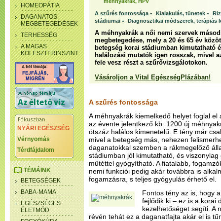
méhnyakrák, HPV
HOMEOPÁTIA
-
-
A szűrés fontossága
Kialakulás, tünetek
Ri
DAGANATOS
-
stádiumai
Diagnosztikai módszerek, terápiás 
MEGBETEGEDÉSEK
A méhnyakrák a női nemi szervek másod
TERHESSÉG
megbetegedése, mely a 20 és 65 év közötti
A MAGAS
betegség korai stádiumban kimutatható és
KOLESZTERINSZINT
halálozási mutatók igen rosszak, mivel az
fele vesz részt a szűrővizsgálotokon.
Vásároljon a Vital EgészségPlázában!
A szűrés fontossága
A méhnyakrák kiemelkedő helyet foglal el a
az évente jelentkező kb. 1200 új méhnyak
NYÁRI EGÉSZSÉG
ötszáz halálos kimenetelű. E tény már csa
Vérnyomás
mivel a betegség más, nehezen felismerhe
daganatokkal szemben a rákmegelőző álla
Térdfájdalom
stádiumban jól kimutatható, és viszonyla
műtéttel gyógyítható. A fiatalabb, fogamz
TÉMÁINK
nemi funkciói pedig akár továbbra is alk
fogamzásra, s teljes gyógyulás érhető el.
BETEGSÉGEK
BABA-MAMA
Fontos tény az is, hogy 
fejlődik ki – ez is a korai
EGÉSZSÉGES
kezelhetőséget segíti. A
ÉLETMÓD
révén tehát ez a daganatfajta akár el is tű