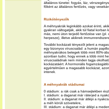
általános tünetei: fogyás, láz, vérszegény
főként az általános fertőzés, vagy veseká
Rizikótényezők
A méhnyakrák leginkább azokat érinti, akik
gyakran váltogatják, akik túl fiatal korban
más, nemi úton terjedő fertőzése van (pl.
herpesze), illetve akiknek immunrendszere
További kockázati tényezőt jelent a magas
egy bizonyos víruscsalád: a humán papillo
méhnyakrákos betegek több mint 80%-ába
azonban tudni, hogy ennek a több mint het
víruscsaládnak nem minden tagja okolha
kockázatáért. A hormonális fogamzásgátló 
egyértelműen a magasabb kockázat, azo
intenek.
A méhnyakrák stádiumai
0 stádium: a rák csak a hámsejtekben észl
I. stádium: a daganat már ráterjed a nyak
II. stádium: a daganat már átlépi a nyakcs
a méh körüli szövetekre,
III. stádium: a daganat már átlépi a meden