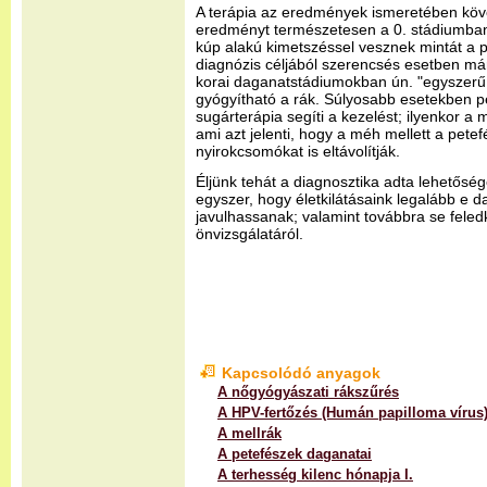
A terápia az eredmények ismeretében köve
eredményt természetesen a 0. stádiumban l
kúp alakú kimetszéssel vesznek mintát a 
diagnózis céljából szerencsés esetben már 
korai daganatstádiumokban ún. "egyszerű 
gyógyítható a rák. Súlyosabb esetekben ped
sugárterápia segíti a kezelést; ilyenkor a 
ami azt jelenti, hogy a méh mellett a pete
nyirokcsomókat is eltávolítják.
Éljünk tehát a diagnosztika adta lehetősé
egyszer, hogy életkilátásaink legalább e d
javulhassanak; valamint továbbra se fel
önvizsgálatáról.
Kapcsolódó anyagok
A nőgyógyászati rákszűrés
A HPV-fertőzés (Humán papilloma vírus
A mellrák
A petefészek daganatai
A terhesség kilenc hónapja I.