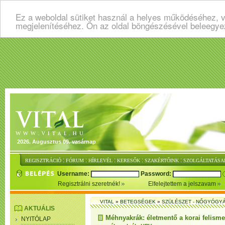
Ez a weboldal sütiket használ a helyes működéséhez, v
megjelenítéséhez. Ön az oldal böngészésével beleegye
2026. Augusztus 09. vasárnap
:
:
:
:
:
REGISZTRÁCIÓ
FÓRUM
HÍRLEVÉL
KERESŐK
SZAKÉRTŐINK
SZOLGÁLTATÁSA
Username:
Password:
Regisztrálni szeretnék!
Elfelejtettem a jelszavam
VITAL
»
BETEGSÉGEK
»
SZÜLÉSZET - NŐGYÓGY
AKTUÁLIS
Méhnyakrák: életmentő a korai felisme
NYITÓLAP