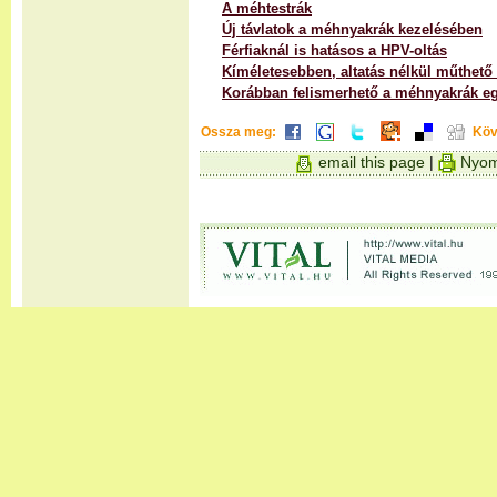
A méhtestrák
Új távlatok a méhnyakrák kezelésében
Férfiaknál is hatásos a HPV-oltás
Kíméletesebben, altatás nélkül műthet
Korábban felismerhető a méhnyakrák egy
Ossza meg:
Köv
email this page
|
Nyom