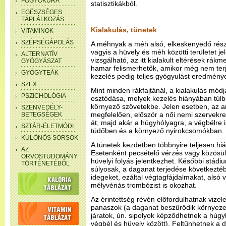
FOGYÓKÚRA
statisztikákból.
EGÉSZSÉGES
TÁPLÁLKOZÁS
Kialakulás, tünetek
VITAMINOK
SZÉPSÉGÁPOLÁS
A méhnyak a méh alsó, elkeskenyedő része
vagyis a hüvely és méh közötti területet jele
ALTERNATÍV
vizsgálható, az itt kialakult eltérések rák
GYÓGYÁSZAT
hamar felismerhetők, amikor még nem terj
GYÓGYTEÁK
kezelés pedig teljes gyógyulást eredmény
SZEX
Mint minden rákfajtánál, a kialakulás módja
PSZICHOLÓGIA
osztódása, melyek kezelés hiányában túlb
környező szövetekbe. Jelen esetben, az 
SZENVEDÉLY-
megfelelően, először a női nemi szervekre
BETEGSÉGEK
át, majd akár a húgyhólyagra, a végbélre is
SZTÁR-ÉLETMÓDI
tüdőben és a környező nyirokcsomókban.
KÜLÖNÖS SORSOK
A tünetek kezdetben többnyire teljesen h
AZ
Esetenként pecsételő vérzés vagy közösül
ORVOSTUDOMÁNY
hüvelyi folyás jelentkezhet. Későbbi stád
TÖRTÉNETÉBŐL
súlyosak, a daganat terjedése következt
idegeket, ezáltal végtagfájdalmakat, alsó 
mélyvénás trombózist is okozhat.
Az érintettség révén előfordulhatnak vizele
panaszok (a daganat beszűrődik környezet
járatok, ún. sipolyok képződhetnek a húgy
végbél és hüvely között). Feltűnhetnek a