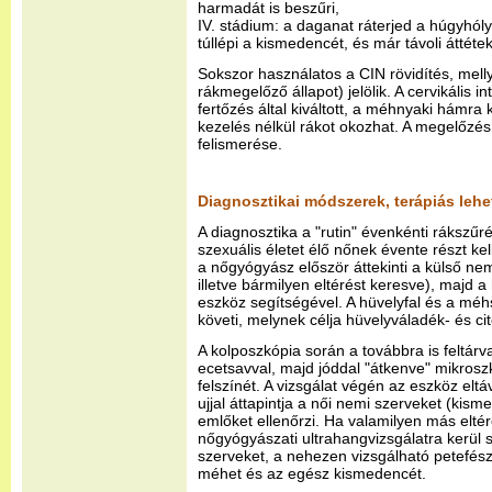
harmadát is beszűri,
IV. stádium: a daganat ráterjed a húgyhólya
túllépi a kismedencét, és már távoli áttéte
Sokszor használatos a CIN rövidítés, melly
rákmegelőző állapot) jelölik. A cervikális in
fertőzés által kiváltott, a méhnyaki hámra 
kezelés nélkül rákot okozhat. A megelőzés
felismerése.
Diagnosztikai módszerek, terápiás leh
A diagnosztika a "rutin" évenkénti rákszűr
szexuális életet élő nőnek évente részt kel
a nőgyógyász először áttekinti a külső nem
illetve bármilyen eltérést keresve), majd a
eszköz segítségével. A hüvelyfal és a méhs
követi, melynek célja hüvelyváladék- és cito
A kolposzkópia során a továbbra is feltár
ecetsavval, majd jóddal "átkenve" mikrosz
felszínét. A vizsgálat végén az eszköz elt
ujjal áttapintja a női nemi szerveket (kis
emlőket ellenőrzi. Ha valamilyen más elté
nőgyógyászati ultrahangvizsgálatra kerül s
szerveket, a nehezen vizsgálható petefés
méhet és az egész kismedencét.