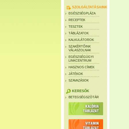
SZOLGÁLTATÁSAINK
EGÉSZSÉGPLÁZA
RECEPTEK
TESZTEK
TÁBLÁZATOK
KALKULÁTOROK
SZAKÉRTŐINK
VÁLASZOLNAK
EGÉSZSÉGÜGYI
LINKCENTRUM
HASZNOS CÍMEK
JÁTÉKOK
SZAVAZÁSOK
KERESŐK
BETEGSÉGSZÓTÁR