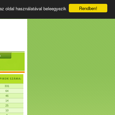
Rendben!
az oldal használatával beleegyezik
A
331
64
46
14
25
10