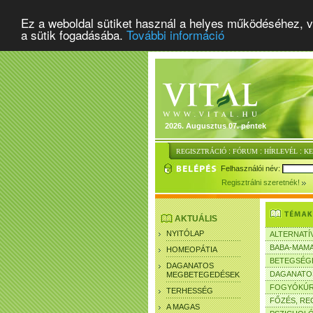
Ez a weboldal sütiket használ a helyes működéséhez, v
a sütik fogadásába.
További információ
2026. Augusztus 07. péntek
:
:
:
REGISZTRÁCIÓ
FÓRUM
HÍRLEVÉL
K
Felhasználói név:
Regisztrálni szeretnék!
AKTUÁLIS
NYITÓLAP
ALTERNATÍ
BABA-MAM
HOMEOPÁTIA
BETEGSÉG
DAGANATOS
DAGANATO
MEGBETEGEDÉSEK
FOGYÓKÚ
TERHESSÉG
FŐZÉS, RE
A MAGAS